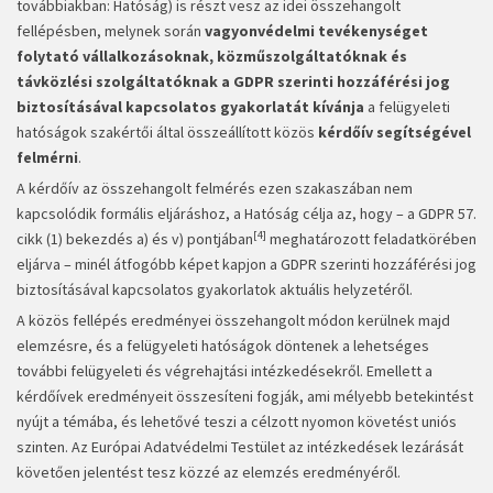
továbbiakban: Hatóság) is részt vesz az idei összehangolt
fellépésben, melynek során
vagyonvédelmi tevékenységet
folytató vállalkozásoknak, közműszolgáltatóknak és
távközlési szolgáltatóknak a GDPR szerinti hozzáférési jog
biztosításával kapcsolatos gyakorlatát kívánja
a felügyeleti
hatóságok szakértői által összeállított közös
kérdőív segítségével
felmérni
.
A kérdőív az összehangolt felmérés ezen szakaszában nem
kapcsolódik formális eljáráshoz, a Hatóság célja az, hogy – a GDPR 57.
[4]
cikk (1) bekezdés a) és v) pontjában
meghatározott feladatkörében
eljárva – minél átfogóbb képet kapjon a GDPR szerinti hozzáférési jog
biztosításával kapcsolatos gyakorlatok aktuális helyzetéről.
A közös fellépés eredményei összehangolt módon kerülnek majd
elemzésre, és a felügyeleti hatóságok döntenek a lehetséges
további felügyeleti és végrehajtási intézkedésekről. Emellett a
kérdőívek eredményeit összesíteni fogják, ami mélyebb betekintést
nyújt a témába, és lehetővé teszi a célzott nyomon követést uniós
szinten. Az Európai Adatvédelmi Testület az intézkedések lezárását
követően jelentést tesz közzé az elemzés eredményéről.