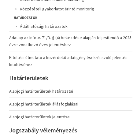
Közzétételi gyakorlatot érintő monitorig
HATÁROZATOK
Átláthatósági határozatok
Adatlap az Infotv. 71/D. § (4) bekezdése alapján teljesítendő a 2025.
évre vonatkozó éves jelentéshez
Kitöltési útmutató a közérdekű adatigénylésekről szóló jelentés
kitöltéséhez
Határterületek
Alapjogi határterületek határozatai
Alapjogi határterületek állásfoglalásai
Alapjogi határterületek jelentései
Jogszabály véleményezés