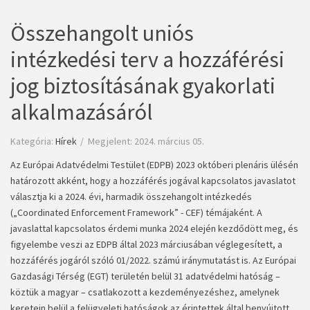
Összehangolt uniós
intézkedési terv a hozzáférési
jog biztosításának gyakorlati
alkalmazásáról
Kategória:
Hírek
Megjelent: 2024. március 05.
Az Európai Adatvédelmi Testület (EDPB) 2023 októberi plenáris ülésén
határozott akként, hogy a hozzáférés jogával kapcsolatos javaslatot
választja ki a 2024. évi, harmadik összehangolt intézkedés
(„Coordinated Enforcement Framework” - CEF) témájaként. A
javaslattal kapcsolatos érdemi munka 2024 elején kezdődött meg, és
figyelembe veszi az EDPB által 2023 márciusában véglegesített, a
hozzáférés jogáról szóló 01/2022. számú iránymutatást is. Az Európai
Gazdasági Térség (EGT) területén belül 31 adatvédelmi hatóság –
köztük a magyar – csatlakozott a kezdeményezéshez, amelynek
keretein belül a felügyeleti hatóságok az érintettek által benyújtott