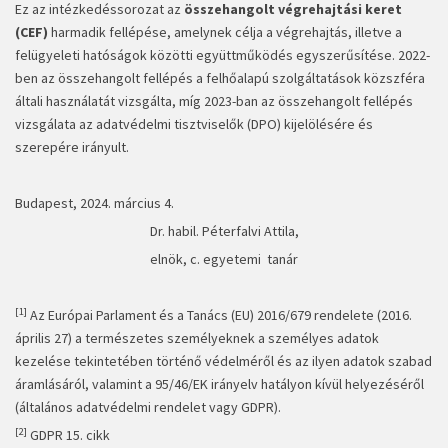
Ez az intézkedéssorozat az
összehangolt végrehajtási keret
(CEF)
harmadik fellépése, amelynek célja a végrehajtás, illetve a
felügyeleti hatóságok közötti együttműködés egyszerűsítése. 2022-
ben az összehangolt fellépés
a felhőalapú szolgáltatások közszféra
általi használatát
vizsgálta, míg 2023-ban az összehangolt fellépés
vizsgálata
az adatvédelmi tisztviselők (DPO) kijelölésére és
szerepére irányult
.
Budapest, 2024. március 4.
Dr. habil. Péterfalvi Attila,
elnök, c. egyetemi tanár
[1]
Az Európai Parlament és a Tanács (EU) 2016/679 rendelete (2016.
április 27) a természetes személyeknek a személyes adatok
kezelése tekintetében történő védelméről és az ilyen adatok szabad
áramlásáról, valamint a 95/46/EK irányelv hatályon kívül helyezéséről
(általános adatvédelmi rendelet vagy GDPR).
[2]
GDPR 15. cikk