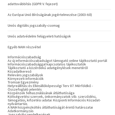
adattovábbítás (GDPR V. fejezet)
Az Európai Unió Bíróságának jogértelmezése (2003-tól)
Uniós digitális jogszabály-csomag
Uniós adatvédelmi felügyeleti hatóságok
Egyéb NAIH részvétel
Információszabadság
Az új információszabadságot támogató online tájékoztató portál
Információszabadsággal kapcsolatos tájékoztatók
Tájékoztató a közérdekű adatigénylések menetéről
Közadatkereső
Releváns jogszabályok
Környezeti információk
Tromsøi Egyezmény
Helyreállítási és Ellenállóképességi Terv 87. Mérföldkő -
Összefoglaló jelentés
Közpénzek felhasználásának átláthatósága
Költségvetési szervek, önkormányzatok stb. szerződési,
támogatási, kifizetési adatai: Központi Információs Közadat-
nyilvántartás
A NAIH közpénzköltés átláthatóságát érintő határozatai
Adatkormányzás
Jogszabályi rendelkezések