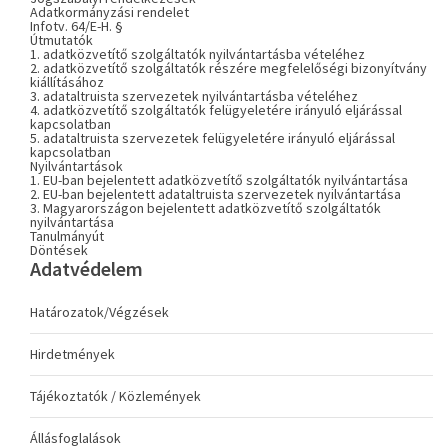
Adatkormányzási rendelet
Infotv. 64/E-H. §
Útmutatók
1. adatközvetítő szolgáltatók nyilvántartásba vételéhez
2. adatközvetítő szolgáltatók részére megfelelőségi bizonyítvány
kiállításához
3. adataltruista szervezetek nyilvántartásba vételéhez
4. adatközvetítő szolgáltatók felügyeletére irányuló eljárással
kapcsolatban
5. adataltruista szervezetek felügyeletére irányuló eljárással
kapcsolatban
Nyilvántartások
1. EU-ban bejelentett adatközvetítő szolgáltatók nyilvántartása
2. EU-ban bejelentett adataltruista szervezetek nyilvántartása
3. Magyarországon bejelentett adatközvetítő szolgáltatók
nyilvántartása
Tanulmányút
Döntések
Adatvédelem
Határozatok/Végzések
Hirdetmények
Tájékoztatók / Közlemények
Állásfoglalások