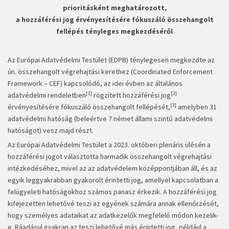
prioritásként meghatározott,
a hozzáférési jog érvényesítésére fókuszáló összehangolt
fellépés tényleges megkezdéséről
Az Európai Adatvédelmi Testület (EDPB) ténylegesen megkezdte az
ún. összehangolt végrehajtási kerethez (Coordinated Enforcement
Framework – CEF) kapcsolódó, az idei évben az általános
[1]
[2]
adatvédelmi rendeletben
rögzített hozzáférési jog
[3]
érvényesítésére fókuszáló összehangolt fellépését,
amelyben 31
adatvédelmi hatóság (beleértve 7 német állami szintű adatvédelmi
hatóságot) vesz majd részt.
Az Európai Adatvédelmi Testület a 2023. októberi plenáris ülésén a
hozzáférési jogot választotta harmadik összehangolt végrehajtási
intézkedéséhez, mivel az az adatvédelem középpontjában áll, és az
egyik leggyakrabban gyakorolt érintetti jog, amellyel kapcsolatban a
felügyeleti hatóságokhoz számos panasz érkezik. A hozzáférési jog
kifejezetten lehetővé teszi az egyének számára annak ellenőrzését,
hogy személyes adataikat az adatkezelők megfelelő módon kezelik-
e. Ráadásul gyakran az teszi lehetővé más érintetti jog, például a