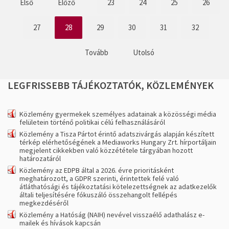
Első
Előző
23
24
25
26
27
28
29
30
31
32
Tovább
Utolsó
LEGFRISSEBB
TÁJÉKOZTATÓK,
KÖZLEMÉNYEK
Közlemény gyermekek személyes adatainak a közösségi média
felületein történő politikai célú felhasználásáról
Közlemény a Tisza Pártot érintő adatszivárgás alapján készített
térkép elérhetőségének a Mediaworks Hungary Zrt. hírportáljain
megjelent cikkekben való közzététele tárgyában hozott
határozatáról
Közlemény az EDPB által a 2026. évre prioritásként
meghatározott, a GDPR szerinti, érintettek felé való
átláthatósági és tájékoztatási kötelezettségnek az adatkezelők
általi teljesítésére fókuszáló összehangolt fellépés
megkezdéséről
Közlemény a Hatóság (NAIH) nevével visszaélő adathalász e-
mailek és hívások kapcsán