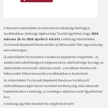
A Nemzeti Adatvédelmi és Információszabadság Hatóság (a
továbbiakban: Hatóság) tájékoztatja Tisztelt Ügyfeleit, hogy
2024.
március 20. és 2024. április 5. között
a Hatóság Adatvédelmi
Tisztviselő Bejelentő Rendszerébe új felhasználói fiók regisztrációja
nem lehetséges.
Új adatvédelmi tisztviselőre vonatkozó bejelentés megtétele - az
adatkezelő/adatfeldolgozó megnevezése, elérhetősége és/vagy az
adatvédelmi tisztviselő változása miatt - a korábban létrehozott
felhasználói fiókon keresztül a továbbiakban is biztosított.
Az Adatvédelmi Tisztviselő Bejelentő Rendszer korlátozott
működőképességét okozó technikai tevékenység okán elmaradt
bejelentésekre a Hatóság, az esetleges eljárásai során figyelemmel
lesz.
A Hatóság ügyfelei türelmét és megértését kéri!