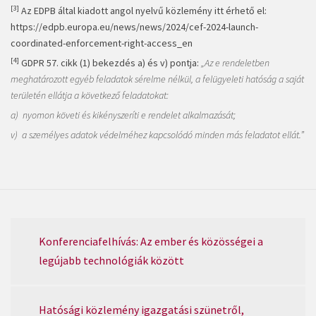
[3]
Az EDPB által kiadott angol nyelvű közlemény itt érhető el:
https://edpb.europa.eu/news/news/2024/cef-2024-launch-
coordinated-enforcement-right-access_en
[4]
GDPR 57. cikk (1) bekezdés a) és v) pontja:
„Az e rendeletben
meghatározott egyéb feladatok sérelme nélkül, a felügyeleti hatóság a saját
területén ellátja a következő feladatokat:
a) nyomon követi és kikényszeríti e rendelet alkalmazását;
v) a személyes adatok védelméhez kapcsolódó minden más feladatot ellát.”
Konferenciafelhívás: Az ember és közösségei a
legújabb technológiák között
Hatósági közlemény igazgatási szünetről,