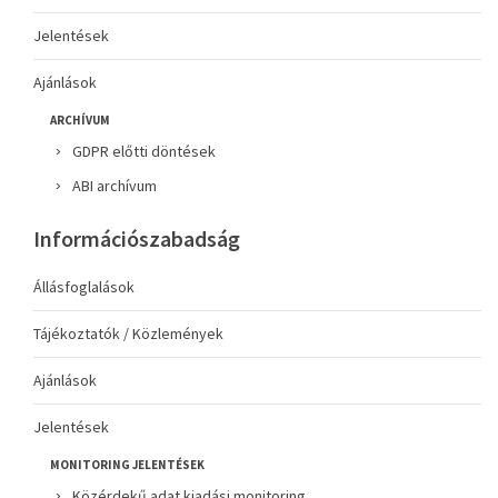
Jelentések
Ajánlások
ARCHÍVUM
GDPR előtti döntések
ABI archívum
Információszabadság
Állásfoglalások
Tájékoztatók / Közlemények
Ajánlások
Jelentések
MONITORING JELENTÉSEK
Közérdekű adat kiadási monitoring