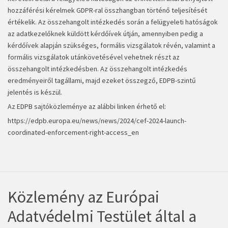
hozzáférési kérelmek GDPR-ral összhangban történő teljesítését
értékelik. Az összehangolt intézkedés során a felügyeleti hatóságok
az adatkezelőknek küldött kérdőívek útján, amennyiben pedig a
kérdőívek alapján szükséges, formális vizsgálatok révén, valamint a
formális vizsgálatok utánkövetésével vehetnek részt az
összehangolt intézkedésben. Az összehangolt intézkedés
eredményeiről tagállami, majd ezeket összegző, EDPB-szintű
jelentés is készül.
Az EDPB sajtóközleménye az alábbi linken érhető el:
https://edpb.europa.eu/news/news/2024/cef-2024-launch-
coordinated-enforcement-right-access_en
Közlemény az Európai
Adatvédelmi Testület által a