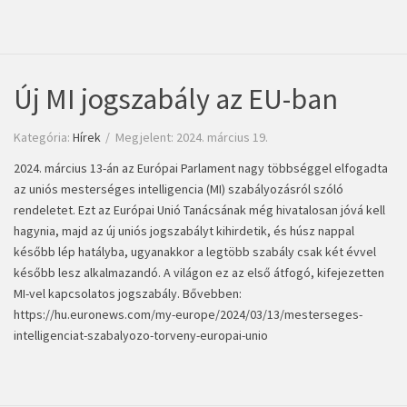
Új MI jogszabály az EU-ban
Kategória:
Hírek
Megjelent: 2024. március 19.
2024. március 13-án az Európai Parlament nagy többséggel elfogadta
az uniós mesterséges intelligencia (MI) szabályozásról szóló
rendeletet. Ezt az Európai Unió Tanácsának még hivatalosan jóvá kell
hagynia, majd az új uniós jogszabályt kihirdetik, és húsz nappal
később lép hatályba, ugyanakkor a legtöbb szabály csak két évvel
később lesz alkalmazandó. A világon ez az első átfogó, kifejezetten
MI-vel kapcsolatos jogszabály. Bővebben:
https://hu.euronews.com/my-europe/2024/03/13/mesterseges-
intelligenciat-szabalyozo-torveny-europai-unio