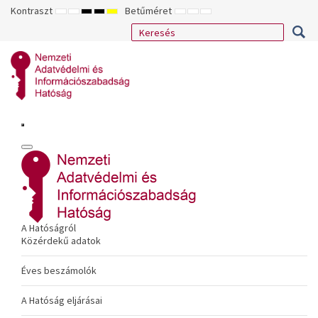
Kontraszt
Betűméret
ALAPÉRTELMEZETT
ÉJSZAKAI
NAGY
NAGY
NAGY
KISEBB
ALAPÉRTELMEZETT
NAGYOBB
MÓD
MÓD
KONTRASZTÚ
KONTRASZTÚ
KONTRASZTÚ
BETŰTÍPUS
BETŰMÉRET
BETŰMÉRET
FEKETE-
FEKETE
SÁRGA
BEÁLLÍTÁSA
BEÁLLÍTÁSA
BEÁLLÍTÁSA
FEHÉR
SÁRGA
FEKETE
MÓD
MÓD
MÓD
A Hatóságról
Közérdekű adatok
Éves beszámolók
A Hatóság eljárásai