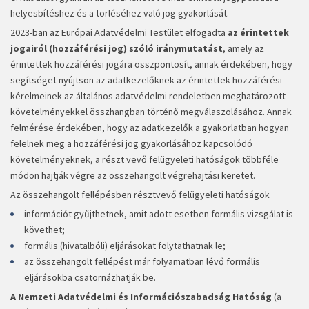
helyesbítéshez és a törléséhez való jog gyakorlását.
2023-ban az Európai Adatvédelmi Testület elfogadta
az érintettek
jogairól (hozzáférési jog) szóló iránymutatást
, amely az
érintettek hozzáférési jogára összpontosít, annak érdekében, hogy
segítséget nyújtson az adatkezelőknek az érintettek hozzáférési
kérelmeinek az általános adatvédelmi rendeletben meghatározott
követelményekkel összhangban történő megválaszolásához. Annak
felmérése érdekében, hogy az adatkezelők a gyakorlatban hogyan
felelnek meg a hozzáférési jog gyakorlásához kapcsolódó
követelményeknek, a részt vevő felügyeleti hatóságok többféle
módon hajtják végre az összehangolt végrehajtási keretet.
Az összehangolt fellépésben résztvevő felügyeleti hatóságok
információt gyűjthetnek, amit adott esetben formális vizsgálat is
követhet;
formális (hivatalbóli) eljárásokat folytathatnak le;
az összehangolt fellépést már folyamatban lévő formális
eljárásokba csatornázhatják be.
A Nemzeti Adatvédelmi és Információszabadság Hatóság
(a