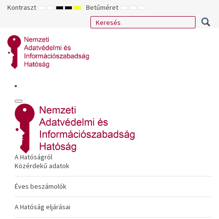
Kontraszt
Betűméret
ALAPÉRTELMEZETT
ÉJSZAKAI
NAGY
NAGY
NAGY
KISEBB
ALAPÉRTELMEZETT
NAGYOBB
MÓD
MÓD
KONTRASZTÚ
KONTRASZTÚ
KONTRASZTÚ
BETŰTÍPUS
BETŰMÉRET
BETŰMÉRET
FEKETE-
FEKETE
SÁRGA
BEÁLLÍTÁSA
BEÁLLÍTÁSA
BEÁLLÍTÁSA
FEHÉR
SÁRGA
FEKETE
MÓD
MÓD
MÓD
A Hatóságról
Közérdekű adatok
Éves beszámolók
A Hatóság eljárásai