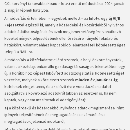
CXII. törvényt (a továbbiakban: Infotv.) érintő módosításai 2024. január
1. napján lépnek hatályba.
A módosítás értelmében – egyebek mellett – az Infotv. egy
új VI/B.
Fejezettel
egészül ki, amely a közérdekű és közérdekből nyilvános
adatok átláthatóságának és azok megismerhetőségére vonatkozó
követelmények teljesülésének ellenőrzésére irányuló feladat- és
hatáskört, valamint ehhez kapcsolódó jelentéstételi kötelezettséget
telepít a NAIH-ra.
A módosítás a közfeladatot ellátó szervek, a helyi önkormányzatok,
valamit a köztulajdonban álló gazdasági társaságok tekintetében egy
új, a korábbihoz képest kibővített adatszolgáltatási kötelezettséget
vezet be, melynek a kötelezett szervek
minden év január 31-ig
kötelesek eleget tenni, és az előző évre vonatkozóan adatot
szolgáltatni a következő adatokról (abban az esetben is, ha nem
kaptak, vagy nem utasítottak el adatigénylést):
a)
a közérdekű és közérdekből nyilvános adatok megismerése iránti
igények teljesítésének és megtagadásának számáról és a
megtagadások jellemző indokairól,
b)
a közérdekű és közérdekből nyilvános adatok megismerése iránti