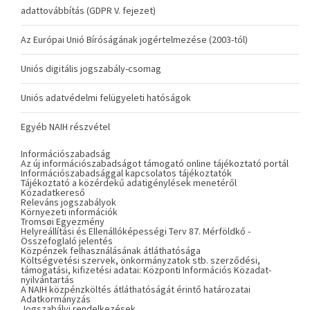
adattovábbítás (GDPR V. fejezet)
Az Európai Unió Bíróságának jogértelmezése (2003-tól)
Uniós digitális jogszabály-csomag
Uniós adatvédelmi felügyeleti hatóságok
Egyéb NAIH részvétel
Információszabadság
Az új információszabadságot támogató online tájékoztató portál
Információszabadsággal kapcsolatos tájékoztatók
Tájékoztató a közérdekű adatigénylések menetéről
Közadatkereső
Releváns jogszabályok
Környezeti információk
Tromsøi Egyezmény
Helyreállítási és Ellenállóképességi Terv 87. Mérföldkő -
Összefoglaló jelentés
Közpénzek felhasználásának átláthatósága
Költségvetési szervek, önkormányzatok stb. szerződési,
támogatási, kifizetési adatai: Központi Információs Közadat-
nyilvántartás
A NAIH közpénzköltés átláthatóságát érintő határozatai
Adatkormányzás
Jogszabályi rendelkezések