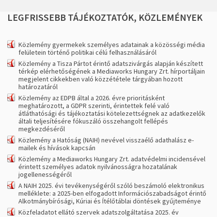
LEGFRISSEBB
TÁJÉKOZTATÓK,
KÖZLEMÉNYEK
Közlemény gyermekek személyes adatainak a közösségi média
felületein történő politikai célú felhasználásáról
Közlemény a Tisza Pártot érintő adatszivárgás alapján készített
térkép elérhetőségének a Mediaworks Hungary Zrt. hírportáljain
megjelent cikkekben való közzététele tárgyában hozott
határozatáról
Közlemény az EDPB által a 2026. évre prioritásként
meghatározott, a GDPR szerinti, érintettek felé való
átláthatósági és tájékoztatási kötelezettségnek az adatkezelők
általi teljesítésére fókuszáló összehangolt fellépés
megkezdéséről
Közlemény a Hatóság (NAIH) nevével visszaélő adathalász e-
mailek és hívások kapcsán
Közlemény a Mediaworks Hungary Zrt. adatvédelmi incidensével
érintett személyes adatok nyilvánosságra hozatalának
jogellenességéről
A NAIH 2025. évi tevékenységéről szóló beszámoló elektronikus
melléklete: a 2025-ben elfogadott Információszabadságot érintő
Alkotmánybírósági, Kúriai és Ítélőtáblai döntések gyűjteménye
Közfeladatot ellátó szervek adatszolgáltatása 2025. év