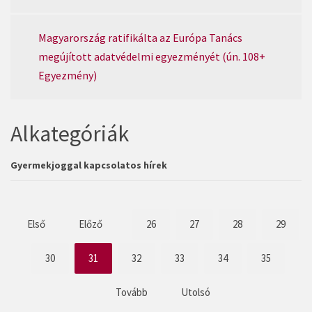
Magyarország ratifikálta az Európa Tanács
megújított adatvédelmi egyezményét (ún. 108+
Egyezmény)
Alkategóriák
Gyermekjoggal kapcsolatos hírek
Első
Előző
26
27
28
29
30
31
32
33
34
35
Tovább
Utolsó