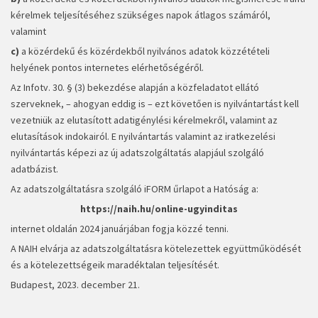
kérelmek teljesítéséhez szükséges napok átlagos számáról,
valamint
c)
a közérdekű és közérdekből nyilvános adatok közzétételi
helyének pontos internetes elérhetőségéről.
Az Infotv. 30. § (3) bekezdése alapján a közfeladatot ellátó
szerveknek, – ahogyan eddig is – ezt követően is nyilvántartást kell
vezetniük az elutasított adatigénylési kérelmekről, valamint az
elutasítások indokairól. E nyilvántartás valamint az iratkezelési
nyilvántartás képezi az új adatszolgáltatás alapjául szolgáló
adatbázist.
Az adatszolgáltatásra szolgáló iFORM űrlapot a Hatóság a:
https://naih.hu/online-ugyinditas
internet oldalán 2024 januárjában fogja közzé tenni.
A NAIH elvárja az adatszolgáltatásra kötelezettek együttműködését
és a kötelezettségeik maradéktalan teljesítését.
Budapest, 2023. december 21.