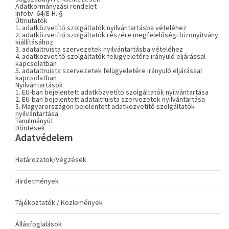
Adatkormányzási rendelet
Infotv. 64/E-H. §
Útmutatók
1. adatközvetítő szolgáltatók nyilvántartásba vételéhez
2. adatközvetítő szolgáltatók részére megfelelőségi bizonyítvány
kiállításához
3. adataltruista szervezetek nyilvántartásba vételéhez
4. adatközvetítő szolgáltatók felügyeletére irányuló eljárással
kapcsolatban
5. adataltruista szervezetek felügyeletére irányuló eljárással
kapcsolatban
Nyilvántartások
1. EU-ban bejelentett adatközvetítő szolgáltatók nyilvántartása
2. EU-ban bejelentett adataltruista szervezetek nyilvántartása
3. Magyarországon bejelentett adatközvetítő szolgáltatók
nyilvántartása
Tanulmányút
Döntések
Adatvédelem
Határozatok/Végzések
Hirdetmények
Tájékoztatók / Közlemények
Állásfoglalások