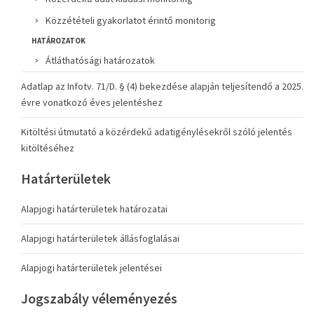
Közzétételi gyakorlatot érintő monitorig
HATÁROZATOK
Átláthatósági határozatok
Adatlap az Infotv. 71/D. § (4) bekezdése alapján teljesítendő a 2025.
évre vonatkozó éves jelentéshez
Kitöltési útmutató a közérdekű adatigénylésekről szóló jelentés
kitöltéséhez
Határterületek
Alapjogi határterületek határozatai
Alapjogi határterületek állásfoglalásai
Alapjogi határterületek jelentései
Jogszabály véleményezés