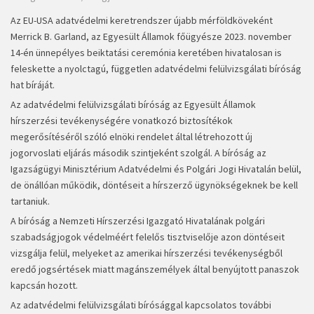
Az EU-USA adatvédelmi keretrendszer újabb mérföldköveként
Merrick B. Garland, az Egyesült Államok főügyésze 2023. november
14-én ünnepélyes beiktatási ceremónia keretében hivatalosan is
feleskette a nyolctagú, független adatvédelmi felülvizsgálati bíróság
hat bíráját.
Az adatvédelmi felülvizsgálati bíróság az Egyesült Államok
hírszerzési tevékenységére vonatkozó biztosítékok
megerősítéséről szóló elnöki rendelet által létrehozott új
jogorvoslati eljárás második szintjeként szolgál. A bíróság az
Igazságügyi Minisztérium Adatvédelmi és Polgári Jogi Hivatalán belül,
de önállóan működik, döntéseit a hírszerző ügynökségeknek be kell
tartaniuk.
A bíróság a Nemzeti Hírszerzési Igazgató Hivatalának polgári
szabadságjogok védelméért felelős tisztviselője azon döntéseit
vizsgálja felül, melyeket az amerikai hírszerzési tevékenységből
eredő jogsértések miatt magánszemélyek által benyújtott panaszok
kapcsán hozott.
Az adatvédelmi felülvizsgálati bírósággal kapcsolatos további