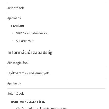
Jelentések
Ajánlások
ARCHÍVUM
GDPR előtti döntések
ABI archívum
Információszabadság
Állásfoglalások
Tájékoztatók / Közlemények
Ajánlások
Jelentések
MONITORING JELENTÉSEK
Közérdekű adat kiadási monitoring