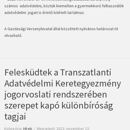
számos adatvédelmi, köztük kiemelten a gyermekkorú felhasználók
adatvédelmi jogait is érintő kitételt tartalmaz.
A Gazdasági Versenyhivatal által közzétett
nyilvános határozat itt
olvasható
.
Felesküdtek a Transzatlanti
Adatvédelmi Keretegyezmény
jogorvoslati rendszerében
szerepet kapó különbíróság
tagjai
Kategória:
Hírek
Megjelent: 2023. november 22.