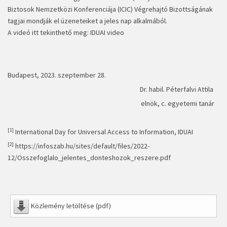
Biztosok Nemzetközi Konferenciája (ICIC) Végrehajtó Bizottságának
tagjai mondják el üzeneteiket a jeles nap alkalmából.
A videó itt tekinthető meg:
IDUAI video
Budapest, 2023. szeptember 28.
Dr. habil. Péterfalvi Attila
elnök, c. egyetemi tanár
[1]
International Day for Universal Access to Information, IDUAI
[2]
https://infoszab.hu/sites/default/files/2022-
12/Osszefoglalo_jelentes_donteshozok_reszere.pdf
Közlemény letöltése (pdf)