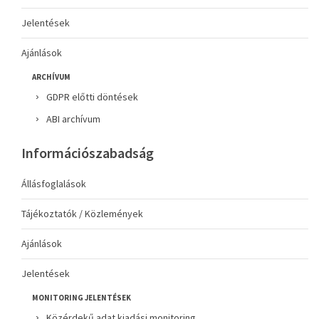
Jelentések
Ajánlások
ARCHÍVUM
GDPR előtti döntések
ABI archívum
Információszabadság
Állásfoglalások
Tájékoztatók / Közlemények
Ajánlások
Jelentések
MONITORING JELENTÉSEK
Közérdekű adat kiadási monitoring