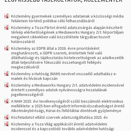
Közlemény gyermekek személyes adatainak a közösségi média
felületein történő politikai célú felhasználásáról
Közlemény a Tisza Pártot érintő adatszivárgás alapján készített
térkép elérhetőségének a Mediaworks Hungary Zrt. hírportáljain
megjelent cikkekben való közzététele tárgyában hozott
határozatáról
Közlemény az EDPB által a 2026. évre prioritásként
meghatározott, a GDPR szerinti, érintettek felé való
átláthatósági és tájékoztatási kötelezettségnek az adatkezelők
általi teljesítésére fókuszáló összehangolt fellépés
megkezdéséről
Közlemény a Hatóság (NAIH) nevével visszaélő adathalász e-
mailek és hívások kapcsán
Közlemény a Mediaworks Hungary Zrt. adatvédelmi incidensével
érintett személyes adatok nyilvánosságra hozatalának
jogellenességéről
A NAIH 2025. évi tevékenységéről szóló beszámoló elektronikus
melléklete: a 2025-ben elfogadott Információszabadságot érintő
Alkotmánybírósági, Kúriai és Ítélőtáblai döntések gyűjteménye
Közfeladatot ellátó szervek adatszolgáltatása 2025. év
Közlemény a Tisza Világ applikációt érintő adatvédelmi
incidenssel és a kapcsolódó további adatvédelmi hatósági