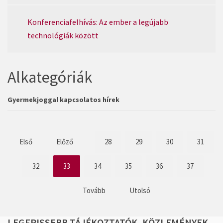
Konferenciafelhívás: Az ember a legújabb
technológiák között
Alkategóriák
Gyermekjoggal kapcsolatos hírek
Első
Előző
28
29
30
31
32
33
34
35
36
37
Tovább
Utolsó
LEGFRISSEBB
TÁJÉKOZTATÓK,
KÖZLEMÉNYEK