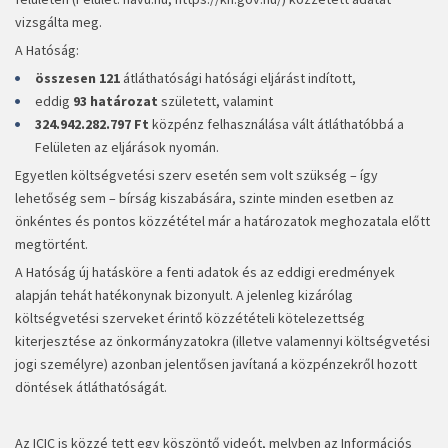
vizsgálta meg.
A Hatóság:
összesen 121
átláthatósági hatósági eljárást indított,
eddig
93 határozat
született, valamint
324.942.282.797 Ft
közpénz felhasználása vált átláthatóbbá a
Felületen az eljárások nyomán.
Egyetlen költségvetési szerv esetén sem volt szükség – így
lehetőség sem – bírság kiszabására, szinte minden esetben az
önkéntes és pontos közzététel már a határozatok meghozatala előtt
megtörtént.
A Hatóság új hatásköre a fenti adatok és az eddigi eredmények
alapján tehát hatékonynak bizonyult. A jelenleg kizárólag
költségvetési szerveket érintő közzétételi kötelezettség
kiterjesztése az önkormányzatokra (illetve valamennyi költségvetési
jogi személyre) azonban jelentősen javítaná a közpénzekről hozott
döntések átláthatóságát.
Az ICIC is közzé tett egy köszöntő videót, melyben az Információs