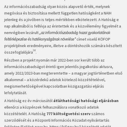
Az információszabadság olyan közös alapvető érték, melynek
megóvása és biztosítása mellett független hatóságként a NAIH
jelenleg és a jövőben is teljes mértékben elkötelezett. A Hatóság e
nap alkalmából is felhívja az érintettek és a közvélemény figyelmét a
nemrégiben lezárult
„az információszabadság hazai gyakorlatának
feltérképezése és hatékony­ságának növelése”
címet viselő KÖFOP
projektjének eredményeire, illetve a döntéshozók számára készített
[2]
összefoglalójára
.
Részben a projekt nyomán már 2022-ben sor került több az
információszabadságot érintő igen jelentős jogalkotási aktusra,
amely 2022/2023-ban megteremtette – a magyar jogtörténetben első
alkalommal – a közérdekű adatok kötelező közzétételével,
megismerhetőségével kapcsolatban közigazgatási eljárás
lefolytatását.
A Hatóság ez év márciusától
átláthatósági hatósági eljárásban
ellenőrzi a közpénzek felhasználásra vonatkozó adatok
közzétételét. A Hatóság
777 költségvetési szerv
számos
szerződését és a Központi Információs Közadat-nyilvántartás
felületen (Felület: navu.hu,
https://kif.gov.hu/
) közzétett adatát