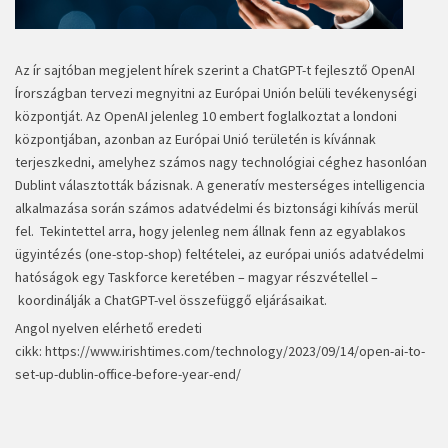
Az ír sajtóban megjelent hírek szerint a ChatGPT-t fejlesztő OpenAI
Írországban tervezi megnyitni az Európai Unión belüli tevékenységi
központját. Az OpenAI jelenleg 10 embert foglalkoztat a londoni
központjában, azonban az Európai Unió területén is kívánnak
terjeszkedni, amelyhez számos nagy technológiai céghez hasonlóan
Dublint választották bázisnak. A generatív mesterséges intelligencia
alkalmazása során számos adatvédelmi és biztonsági kihívás merül
fel. Tekintettel arra, hogy jelenleg nem állnak fenn az egyablakos
ügyintézés (one-stop-shop) feltételei, az európai uniós adatvédelmi
hatóságok egy Taskforce keretében – magyar részvétellel –
koordinálják a ChatGPT-vel összefüggő eljárásaikat.
Angol nyelven elérhető eredeti
cikk:
https://www.irishtimes.com/technology/2023/09/14/open-ai-to-
set-up-dublin-office-before-year-end/