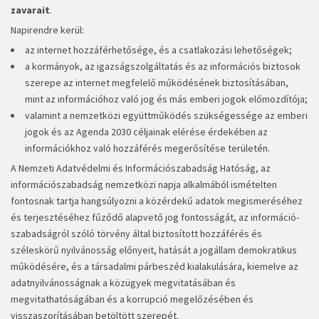
zavarait
.
Napirendre kerül:
az internet hozzáférhetősége, és a csatlakozási lehetőségek;
a kormányok, az igazságszolgáltatás és az információs biztosok
szerepe az internet megfelelő működésének biztosításában,
mint az információhoz való jog és más emberi jogok előmozdítója;
valamint a nemzetközi együttműködés szükségessége az emberi
jogok és az Agenda 2030 céljainak elérése érdekében az
információkhoz való hozzáférés megerősítése területén.
A Nemzeti Adatvédelmi és Információszabadság Hatóság, az
információszabadság nemzetközi napja alkalmából ismételten
fontosnak tartja hangsúlyozni a közérdekű adatok megismeréséhez
és terjesztéséhez fűződő alapvető jog fontosságát, az információ­
szabadságról szóló törvény által biztosított hozzáférés és
széleskörű nyilvánosság előnyeit, hatását a jogállam demokratikus
működésére, és a társadalmi párbeszéd kialakulására, kiemelve az
adatnyilvánosságnak a közügyek megvitatásában és
megvitathatóságában és a korrupció megelőzésében és
visszaszorításában betöltött szerepét.