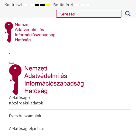
Kontraszt
Betűméret
ALAPÉRTELMEZETT
ÉJSZAKAI
NAGY
NAGY
NAGY
KISEBB
ALAPÉRTELMEZETT
NAGYOBB
MÓD
MÓD
KONTRASZTÚ
KONTRASZTÚ
KONTRASZTÚ
BETŰTÍPUS
BETŰMÉRET
BETŰMÉRET
FEKETE-
FEKETE
SÁRGA
BEÁLLÍTÁSA
BEÁLLÍTÁSA
BEÁLLÍTÁSA
FEHÉR
SÁRGA
FEKETE
MÓD
MÓD
MÓD
A Hatóságról
Közérdekű adatok
Éves beszámolók
A Hatóság eljárásai