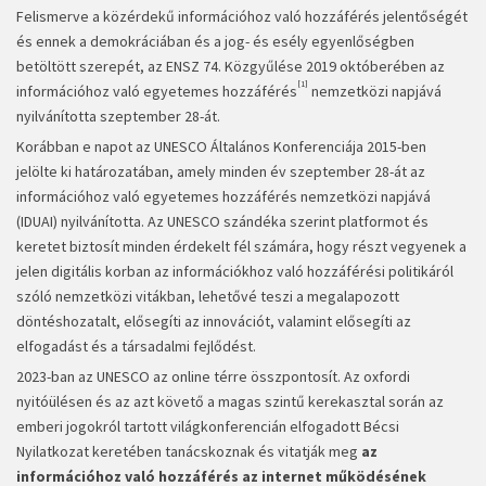
Felismerve a közérdekű információhoz való hozzáférés jelentőségét
és ennek a demokráciában és a jog- és esély egyenlőségben
betöltött szerepét, az ENSZ 74. Közgyűlése 2019 októberében az
[1]
információhoz való egyetemes hozzáférés
nemzetközi napjává
nyilvánította szeptember 28-át.
Korábban e napot az UNESCO Általános Konferenciája 2015-ben
jelölte ki határozatában, amely minden év szeptember 28-át az
információhoz való egyetemes hozzáférés nemzetközi napjává
(IDUAI) nyilvánította. Az UNESCO szándéka szerint platformot és
keretet biztosít minden érdekelt fél számára, hogy részt vegyenek a
jelen digitális korban az információkhoz való hozzáférési politikáról
szóló nemzetközi vitákban, lehetővé teszi a megalapozott
döntéshozatalt, elősegíti az innovációt, valamint elősegíti az
elfogadást és a társadalmi fejlődést.
2023-ban az UNESCO az online térre összpontosít. Az oxfordi
nyitóülésen és az azt követő a magas szintű kerekasztal során az
emberi jogokról tartott világkonferencián elfogadott Bécsi
Nyilatkozat keretében tanácskoznak és vitatják meg
az
információhoz való hozzáférés az internet működésének