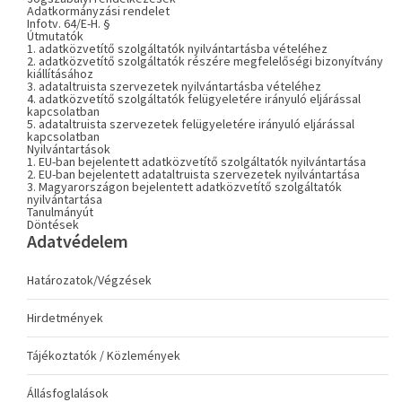
Adatkormányzási rendelet
Infotv. 64/E-H. §
Útmutatók
1. adatközvetítő szolgáltatók nyilvántartásba vételéhez
2. adatközvetítő szolgáltatók részére megfelelőségi bizonyítvány
kiállításához
3. adataltruista szervezetek nyilvántartásba vételéhez
4. adatközvetítő szolgáltatók felügyeletére irányuló eljárással
kapcsolatban
5. adataltruista szervezetek felügyeletére irányuló eljárással
kapcsolatban
Nyilvántartások
1. EU-ban bejelentett adatközvetítő szolgáltatók nyilvántartása
2. EU-ban bejelentett adataltruista szervezetek nyilvántartása
3. Magyarországon bejelentett adatközvetítő szolgáltatók
nyilvántartása
Tanulmányút
Döntések
Adatvédelem
Határozatok/Végzések
Hirdetmények
Tájékoztatók / Közlemények
Állásfoglalások