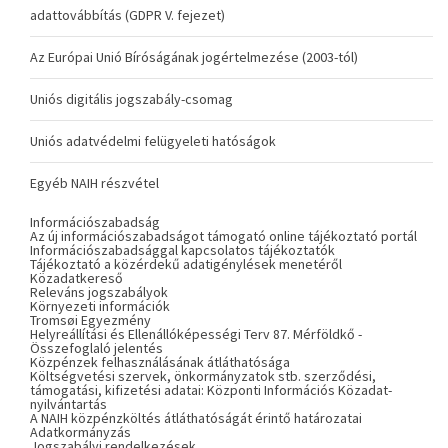
adattovábbítás (GDPR V. fejezet)
Az Európai Unió Bíróságának jogértelmezése (2003-tól)
Uniós digitális jogszabály-csomag
Uniós adatvédelmi felügyeleti hatóságok
Egyéb NAIH részvétel
Információszabadság
Az új információszabadságot támogató online tájékoztató portál
Információszabadsággal kapcsolatos tájékoztatók
Tájékoztató a közérdekű adatigénylések menetéről
Közadatkereső
Releváns jogszabályok
Környezeti információk
Tromsøi Egyezmény
Helyreállítási és Ellenállóképességi Terv 87. Mérföldkő -
Összefoglaló jelentés
Közpénzek felhasználásának átláthatósága
Költségvetési szervek, önkormányzatok stb. szerződési,
támogatási, kifizetési adatai: Központi Információs Közadat-
nyilvántartás
A NAIH közpénzköltés átláthatóságát érintő határozatai
Adatkormányzás
Jogszabályi rendelkezések