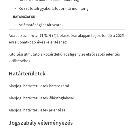
Közzétételi gyakorlatot érintő monitorig
HATÁROZATOK
Átláthatósági határozatok
Adatlap az Infotv. 71/D. § (4) bekezdése alapján teljesítendő a 2025.
évre vonatkozó éves jelentéshez
Kitöltési útmutató a közérdekű adatigénylésekről szóló jelentés
kitöltéséhez
Határterületek
Alapjogi határterületek határozatai
Alapjogi határterületek állásfoglalásai
Alapjogi határterületek jelentései
Jogszabály véleményezés