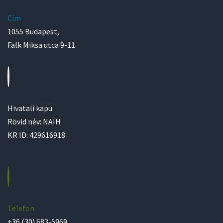
Cím
1055 Budapest,
Falk Miksa utca 9-11
Hivatali kapu
Rövid név: NAIH
KR ID: 429616918
Telefon
+36 (30) 683-5969