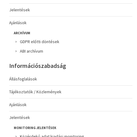
Jelentések
Ajánlások
ARCHÍVUM
GDPR előtti döntések
ABI archívum
Információszabadság
Állásfoglalások
Tájékoztatók / Közlemények
Ajánlások
Jelentések
MONITORING JELENTÉSEK
Közérdekű adat kiadási monitoring