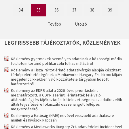
34
35
36
37
38
39
Tovább
Utolsó
LEGFRISSEBB
TÁJÉKOZTATÓK,
KÖZLEMÉNYEK
Közlemény gyermekek személyes adatainak a közösségi média
felületein történő politikai célú felhasználásáról
Közlemény a Tisza Pártot érintő adatszivárgás alapján készített
térkép elérhetőségének a Mediaworks Hungary Zrt. hírportáljain
megjelent cikkekben való közzététele tárgyában hozott
határozatáról
Közlemény az EDPB által a 2026. évre prioritásként
meghatározott, a GDPR szerinti, érintettek felé való
átláthatósági és tájékoztatási kötelezettségnek az adatkezelők
általi teljesítésére fókuszáló összehangolt fellépés
megkezdéséről
Közlemény a Hatóság (NAIH) nevével visszaélő adathalász e-
mailek és hívások kapcsán
Közlemény a Mediaworks Hungary Zrt. adatvédelmi incidensével