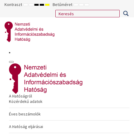
Kontraszt
Betűméret
ALAPÉRTELMEZETT
ÉJSZAKAI
NAGY
NAGY
NAGY
KISEBB
ALAPÉRTELMEZETT
NAGYOBB
MÓD
MÓD
KONTRASZTÚ
KONTRASZTÚ
KONTRASZTÚ
BETŰTÍPUS
BETŰMÉRET
BETŰMÉRET
FEKETE-
FEKETE
SÁRGA
BEÁLLÍTÁSA
BEÁLLÍTÁSA
BEÁLLÍTÁSA
FEHÉR
SÁRGA
FEKETE
MÓD
MÓD
MÓD
A Hatóságról
Közérdekű adatok
Éves beszámolók
A Hatóság eljárásai