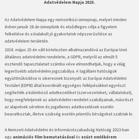
Adatvédelem Napja 2023.
Az Adatvédelem Napja egy nemzetközi ünnepnap, melyet minden
évben január 28-án ünneplünk és elsődleges célja a figyelem
felkeltése és a kialakult jó gyakorlatok népszerűsítése az
adatvédelem területén.
2018. május 25-én vált kötelezően alkalmazandóvá az Európai Unió
általános adatvédelmi rendelete, a GDPR, melyről az elmúlt 5
esztendő tapasztalatait számba véve elmondhatjuk, hogy a világ
legerősebb adatvédelmi jogszabálya. A tagállami hatóságok
együttműködése is sikeresnek bizonyult: az Európai Adatvédelmi
Testület (EDPB) által koordinált egységes fellépésükkel egyrészt
segítették a különböző adatkezelőket (szervezeteket, vállalatokat),
hogy megfeleljenek az adatvédelmi rendelet szabályainak, másrészt
az alapelvek sérelme és jogellenes adatkezelések esetén
beavatkoztak, illetve szükség esetén jelentős bírságokat szabtak ki.
A Nemzeti Adatvédelmi és Információszabadság Hatóság 2023-ban
egy
animációs film bemutatásával
és
ezüst emlékérem