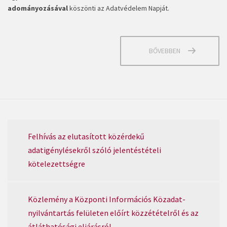
adományozásával
köszönti az Adatvédelem Napját.
BŐVEBBEN
Felhívás az elutasított közérdekű
adatigénylésekről szóló jelentéstételi
kötelezettségre
Közlemény a Központi Információs Közadat-
nyilvántartás felületen előírt közzétételről és az
átláthatósági eljárásról