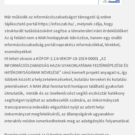
Már működik az információszabadságot támogató új online
tájékoztató portál
https://infoszab.hu/
, melynek célja, hogy
strukturált tudásbázisként segítse a tématerület iránt érdeklődőket.
Az új felület nem a NAIH honlapjának tükrözése, hanem egy önálló
információszabadság portál naprakész információkkal, hírekkel,
eseményekkel.
Itt lehet olvasni a KÖFOP-2.2.6-VEKOP-18-2019-00001 „AZ
INFORMÁCIÓSZABADSÁG HAZAI GYAKORLATÁNAK FELTÉRKÉPEZÉSE ÉS
HATÉKONYSÁGÁNAK NÖVELÉSE” című kiemelt projekt anyagait is, így
többek között a helyzetelemzéseket, kutatási terveket és kutatási
jelentéseket. A NAIH által fenntartott honlapon található gyakorlati
útmutatók, minták és az önellenőrzést segítő eszköztár hatékony
segítséget nyújthat az adatkezelők számára, az önkormányzati
transzparencia indexálás eligazítást nyújt az adott helyi
önkormányzat megfeleléséről, az állampolgárok ugyanakkor
interaktív módon ismerkedhetnek meg az adatigénylés folyamatával.
Reményeink szerint az új honlap minőségi ugrást jelent az