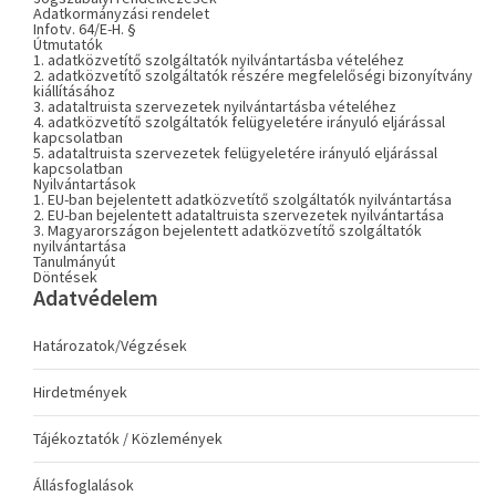
Adatkormányzási rendelet
Infotv. 64/E-H. §
Útmutatók
1. adatközvetítő szolgáltatók nyilvántartásba vételéhez
2. adatközvetítő szolgáltatók részére megfelelőségi bizonyítvány
kiállításához
3. adataltruista szervezetek nyilvántartásba vételéhez
4. adatközvetítő szolgáltatók felügyeletére irányuló eljárással
kapcsolatban
5. adataltruista szervezetek felügyeletére irányuló eljárással
kapcsolatban
Nyilvántartások
1. EU-ban bejelentett adatközvetítő szolgáltatók nyilvántartása
2. EU-ban bejelentett adataltruista szervezetek nyilvántartása
3. Magyarországon bejelentett adatközvetítő szolgáltatók
nyilvántartása
Tanulmányút
Döntések
Adatvédelem
Határozatok/Végzések
Hirdetmények
Tájékoztatók / Közlemények
Állásfoglalások