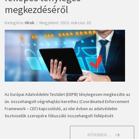
megkezdéséről
Kategória:
Hírek
Megjelent: 2023. március 20.
Az Európai Adatvédelmi Testület (EDPB) ténylegesen megkezdte az
ún. összehangolt végrehajtási kerethez (Coordinated Enforcement
Framework – CEF) kapcsolódó, az idei évben az adatvédelmi
tisztviselők szerepére fókuszáló összehangolt fellépését.
BŐVEBBEN ...