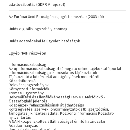
adattovábbítás (GDPR V. fejezet)
Az Európai Unió Bíróságának jogértelmezése (2003-tól)
Uniós digitális jogszabály-csomag
Uniós adatvédelmi felügyeleti hatóságok
Egyéb NAIH részvétel
Információszabadság
Az új információszabadságot támogató online tájékoztató portál
Információszabadsággal kapcsolatos tájékoztatók
Tájékoztató a közérdekű adatigénylések menetéről
Közadatkereső
Releváns jogszabályok
Környezeti információk
Tromsøi Egyezmény
Helyreállítási és Ellenállóképességi Terv 87. Mérföldkő -
Összefoglaló jelentés
Közpénzek felhasználásának átláthatósága
Költségvetési szervek, önkormányzatok stb. szerződési,
támogatási, kifizetési adatai: Központi Információs Közadat-
nyilvántartás
A NAIH közpénzköltés átláthatóságát érintő határozatai
Adatkormányzás
Jogszabályi rendelkezések