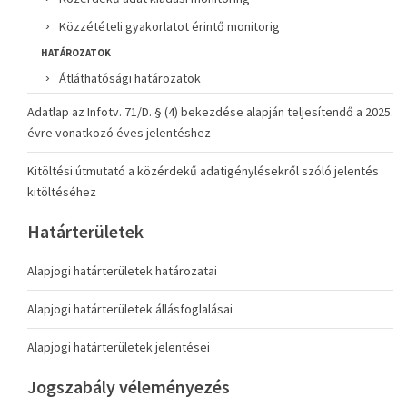
Közzétételi gyakorlatot érintő monitorig
HATÁROZATOK
Átláthatósági határozatok
Adatlap az Infotv. 71/D. § (4) bekezdése alapján teljesítendő a 2025.
évre vonatkozó éves jelentéshez
Kitöltési útmutató a közérdekű adatigénylésekről szóló jelentés
kitöltéséhez
Határterületek
Alapjogi határterületek határozatai
Alapjogi határterületek állásfoglalásai
Alapjogi határterületek jelentései
Jogszabály véleményezés