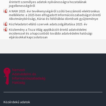
érintett személyes adatok nyilvánosságra hozatalának
jogellenességéről
A NAIH 2025. évi tevékenységéről szóló beszámoló elektronikus
melléklete: a 2025-ben elfogadott Információszabadságot érintő
Alkotmánybírósági, Kúriai és Ítélőtáblai döntések gyűjteménye
Közfeladatot ellátó szervek adatszolgáltatása 2025. év
Közlemény a Tisza Világ applikációt érintő adatvédelmi
incidenssel és a kapcsolódó további adatvédelmi hatósági
eljárásokkal kapcsolatosan
Közérdekű adatok