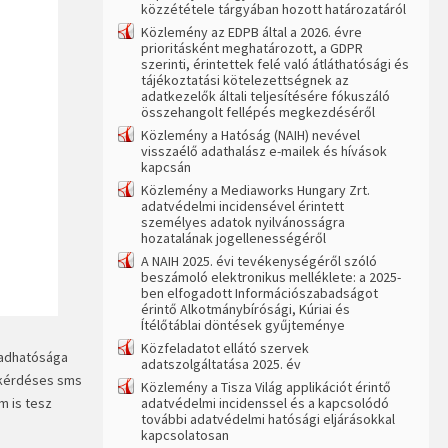
közzététele tárgyában hozott határozatáról
Közlemény az EDPB által a 2026. évre
prioritásként meghatározott, a GDPR
szerinti, érintettek felé való átláthatósági és
tájékoztatási kötelezettségnek az
adatkezelők általi teljesítésére fókuszáló
összehangolt fellépés megkezdéséről
Közlemény a Hatóság (NAIH) nevével
visszaélő adathalász e-mailek és hívások
kapcsán
Közlemény a Mediaworks Hungary Zrt.
adatvédelmi incidensével érintett
személyes adatok nyilvánosságra
hozatalának jogellenességéről
A NAIH 2025. évi tevékenységéről szóló
beszámoló elektronikus melléklete: a 2025-
ben elfogadott Információszabadságot
érintő Alkotmánybírósági, Kúriai és
Ítélőtáblai döntések gyűjteménye
Közfeladatot ellátó szervek
iadhatósága
adatszolgáltatása 2025. év
a kérdéses sms
Közlemény a Tisza Világ applikációt érintő
m is tesz
adatvédelmi incidenssel és a kapcsolódó
további adatvédelmi hatósági eljárásokkal
kapcsolatosan