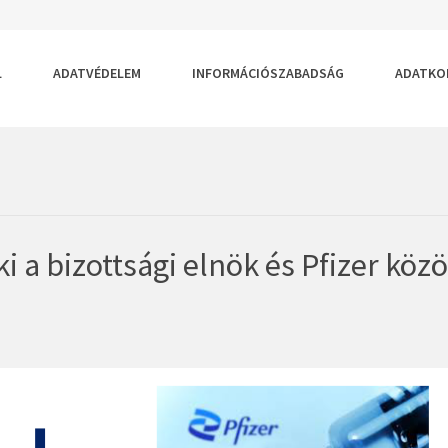
RTELMEZETT
GYOBB
S
ÉRET
ŰMÉRET
SA
TÁSA
LLÍTÁSA
L
ADATVÉDELEM
INFORMÁCIÓSZABADSÁG
ADATKO
 a bizottsági elnök és Pfizer közö