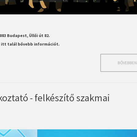
83 Budapest, Üllői út 82.
 itt talál bővebb információt.
BŐVEBBEN .
oztató - felkészítő szakmai