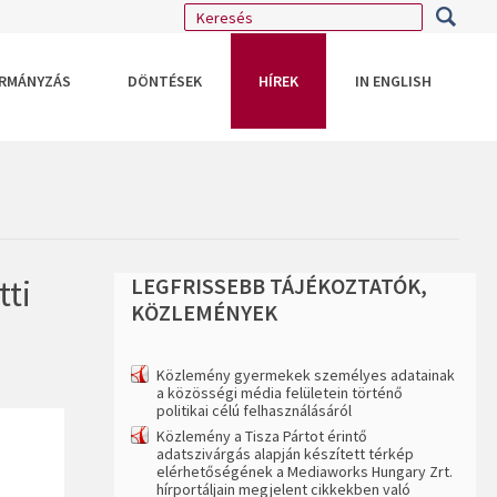
RMÁNYZÁS
DÖNTÉSEK
HÍREK
IN ENGLISH
tti
LEGFRISSEBB
TÁJÉKOZTATÓK,
KÖZLEMÉNYEK
Közlemény gyermekek személyes adatainak
a közösségi média felületein történő
politikai célú felhasználásáról
Közlemény a Tisza Pártot érintő
adatszivárgás alapján készített térkép
elérhetőségének a Mediaworks Hungary Zrt.
hírportáljain megjelent cikkekben való