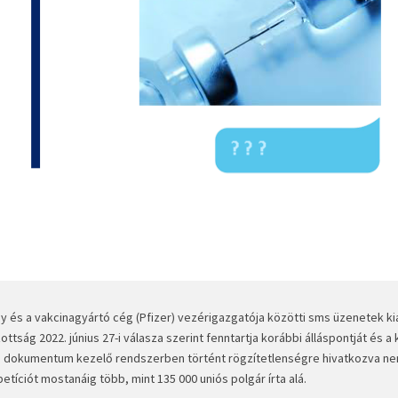
ny és a vakcinagyártó cég (Pfizer) vezérigazgatója közötti sms üzenetek k
ttság 2022. június 27-i válasza szerint fenntartja korábbi álláspontját és 
ő dokumentum kezelő rendszerben történt rögzítetlenségre hivatkozva ne
tíciót mostanáig több, mint 135 000 uniós polgár írta alá.