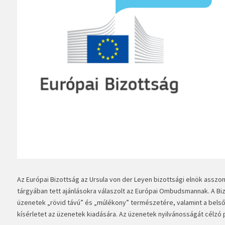
Az Európai Bizottság az Ursula von der Leyen bizottsági elnök asszo
tárgyában tett ajánlásokra válaszolt az Európai Ombudsmannak. A Bizo
üzenetek „rövid távú” és „múlékony” természetére, valamint a bels
kísérletet az üzenetek kiadására. Az üzenetek nyilvánosságát célzó pe