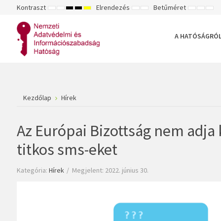
Kontraszt
Elrendezés
Betűméret
ALAPÉRTELMEZETT
ÉJSZAKAI
NAGY
NAGY
NAGY
RÖGZÍTETT
SZÉLES
KISEBB
ALAPÉ
NA
MÓD
MÓD
KONTRASZTÚ
KONTRASZTÚ
KONTRASZTÚ
ELRENDEZÉS
ELRENDEZÉS
BETŰTÍPU
BETŰM
BET
FEKETE-
FEKETE
SÁRGA
BEÁLLÍTÁ
BEÁLLÍ
BEÁ
FEHÉR
SÁRGA
FEKETE
A HATÓSÁGRÓ
MÓD
MÓD
MÓD
Kezdőlap
Hírek
Az Európai Bizottság nem adja ki
titkos sms-eket
Kategória:
Hírek
Megjelent: 2022. június 30.