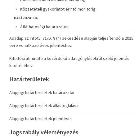
Közzétételi gyakorlatot érintő monitorig
HATÁROZATOK
Átláthatósági határozatok
Adatlap az Infotv. 71/D. § (4) bekezdése alapján teljesítendő a 2025.
évre vonatkozó éves jelentéshez
Kitöltési útmutató a közérdekű adatigénylésekről szóló jelentés
kitöltéséhez
Határterületek
Alapjogi határterületek határozatai
Alapjogi határterületek állásfoglalásai
Alapjogi határterületek jelentései
Jogszabály véleményezés