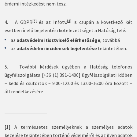
érdemi intézkedést nem tesz.
[3]
[4]
4. A GDPR
és az Infotv.
is csupán a következő két
esetben ír elő bejelentési kötelezettséget a Hatóság felé:
az
adatvédelmi tisztviselő elérhetősége
, továbbá
az
adatvédelmi incidensek bejelentése
tekintetében.
5. További kérdések ügyében a Hatóság telefonos
ügyfélszolgálata [+36 (1) 391-1400] ügyfélszolgálati időben
– kedd és csütörtök – 9:00-12:00 és 13:00-16:00 óra között –
áll rendelkezésére.
[1]
A természetes személyeknek a személyes adatok
kezelése tekintetében történő védelméről és az ilyen adatok