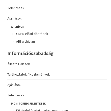
Jelentések
Ajánlások
ARCHÍVUM
GDPR előtti döntések
ABI archívum
Információszabadság
Állásfoglalások
Tájékoztatók / Közlemények
Ajánlások
Jelentések
MONITORING JELENTÉSEK
Közérdekű adat kiadási monitoring