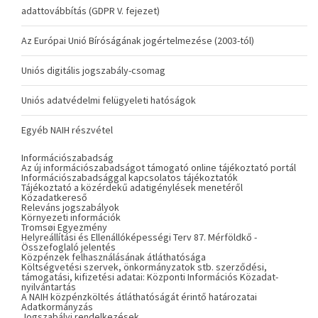
adattovábbítás (GDPR V. fejezet)
Az Európai Unió Bíróságának jogértelmezése (2003-tól)
Uniós digitális jogszabály-csomag
Uniós adatvédelmi felügyeleti hatóságok
Egyéb NAIH részvétel
Információszabadság
Az új információszabadságot támogató online tájékoztató portál
Információszabadsággal kapcsolatos tájékoztatók
Tájékoztató a közérdekű adatigénylések menetéről
Közadatkereső
Releváns jogszabályok
Környezeti információk
Tromsøi Egyezmény
Helyreállítási és Ellenállóképességi Terv 87. Mérföldkő -
Összefoglaló jelentés
Közpénzek felhasználásának átláthatósága
Költségvetési szervek, önkormányzatok stb. szerződési,
támogatási, kifizetési adatai: Központi Információs Közadat-
nyilvántartás
A NAIH közpénzköltés átláthatóságát érintő határozatai
Adatkormányzás
Jogszabályi rendelkezések