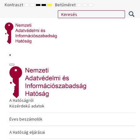
Kontraszt
Betűméret
ALAPÉRTELMEZETT
ÉJSZAKAI
NAGY
NAGY
NAGY
KISEBB
ALAPÉRTELMEZETT
NAGYOBB
MÓD
MÓD
KONTRASZTÚ
KONTRASZTÚ
KONTRASZTÚ
BETŰTÍPUS
BETŰMÉRET
BETŰMÉRET
FEKETE-
FEKETE
SÁRGA
BEÁLLÍTÁSA
BEÁLLÍTÁSA
BEÁLLÍTÁSA
FEHÉR
SÁRGA
FEKETE
MÓD
MÓD
MÓD
A Hatóságról
Közérdekű adatok
Éves beszámolók
A Hatóság eljárásai