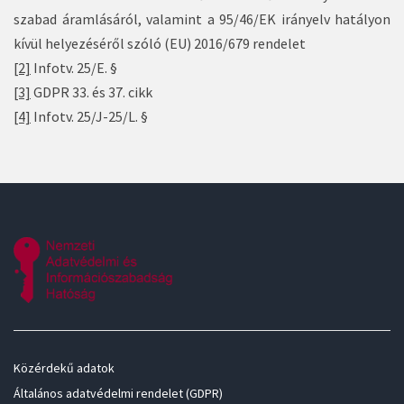
szabad áramlásáról, valamint a 95/46/EK irányelv hatályon
kívül helyezéséről szóló (EU) 2016/679 rendelet
[2]
Infotv.
25/E. §
[3]
GDPR 33. és 37. cikk
[4]
Infotv. 25/J-25/L. §
Közérdekű adatok
Általános adatvédelmi rendelet (GDPR)