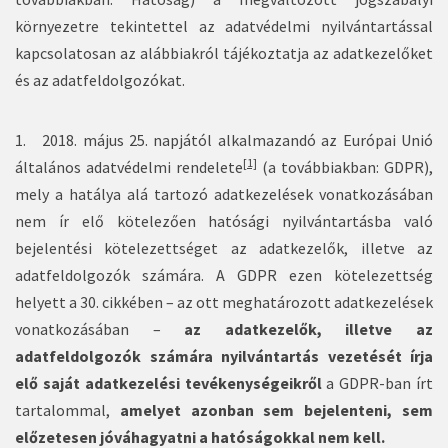
környezetre tekintettel az adatvédelmi nyilvántartással
kapcsolatosan az alábbiakról tájékoztatja az adatkezelőket
és az adatfeldolgozókat.
1.
2018. május 25. napjától alkalmazandó az Európai Unió
[1]
általános adatvédelmi rendelete
(a továbbiakban: GDPR),
mely
a hatálya alá tartozó adatkezelések vonatkozásában
nem ír elő kötelezően hatósági nyilvántartásba való
bejelentési kötelezettséget az adatkezelők, illetve az
adatfeldolgozók számára. A GDPR ezen kötelezettség
helyett a 30. cikkében – az ott meghatározott adatkezelések
vonatkozásában –
az adatkezelők, illetve az
adatfeldolgozók számára nyilvántartás vezetését írja
elő saját adatkezelési tevékenységeikről
a GDPR-ban írt
tartalommal,
amelyet azonban sem bejelenteni, sem
előzetesen jóváhagyatni a hatóságokkal nem kell.