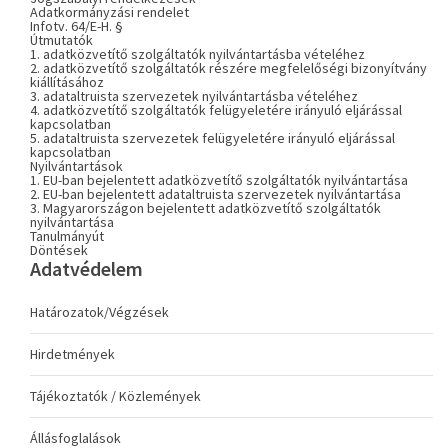
Adatkormányzási rendelet
Infotv. 64/E-H. §
Útmutatók
1. adatközvetítő szolgáltatók nyilvántartásba vételéhez
2. adatközvetítő szolgáltatók részére megfelelőségi bizonyítvány
kiállításához
3. adataltruista szervezetek nyilvántartásba vételéhez
4. adatközvetítő szolgáltatók felügyeletére irányuló eljárással
kapcsolatban
5. adataltruista szervezetek felügyeletére irányuló eljárással
kapcsolatban
Nyilvántartások
1. EU-ban bejelentett adatközvetítő szolgáltatók nyilvántartása
2. EU-ban bejelentett adataltruista szervezetek nyilvántartása
3. Magyarországon bejelentett adatközvetítő szolgáltatók
nyilvántartása
Tanulmányút
Döntések
Adatvédelem
Határozatok/Végzések
Hirdetmények
Tájékoztatók / Közlemények
Állásfoglalások