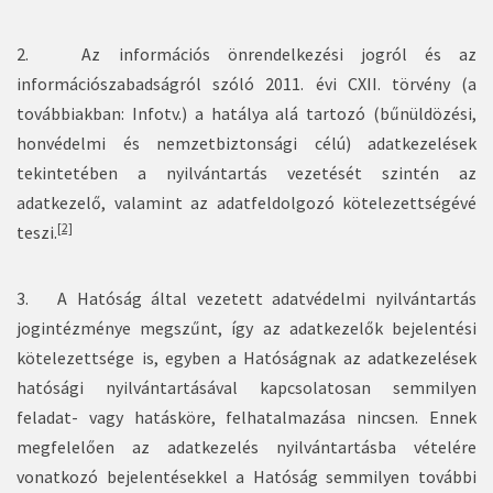
2. Az információs önrendelkezési jogról és az
információszabadságról szóló 2011. évi CXII. törvény (a
továbbiakban: Infotv.) a hatálya alá tartozó (bűnüldözési,
honvédelmi és nemzetbiztonsági célú)
adatkezelések
tekintetében
a nyilvántartás vezetését szintén az
adatkezelő, valamint az adatfeldolgozó kötelezettségévé
[2]
teszi.
3. A Hatóság által vezetett adatvédelmi nyilvántartás
jogintézménye megszűnt, így az adatkezelők bejelentési
kötelezettsége is, egyben a Hatóságnak az adatkezelések
hatósági nyilvántartásával kapcsolatosan semmilyen
feladat- vagy hatásköre, felhatalmazása nincsen. Ennek
megfelelően az adatkezelés nyilvántartásba vételére
vonatkozó bejelentésekkel a Hatóság semmilyen további