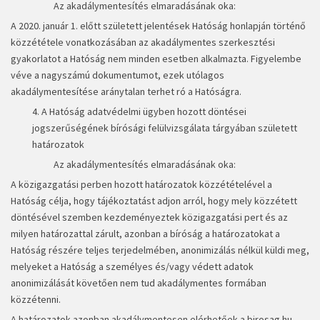
Az akadálymentesítés elmaradásának oka:
A 2020. január 1. előtt született jelentések Hatóság honlapján történő
közzététele vonatkozásában az akadálymentes szerkesztési
gyakorlatot a Hatóság nem minden esetben alkalmazta. Figyelembe
véve a nagyszámú dokumentumot, ezek utólagos
akadálymentesítése aránytalan terhet ró a Hatóságra.
4. A Hatóság adatvédelmi ügyben hozott döntései
jogszerűségének bírósági felülvizsgálata tárgyában született
határozatok
Az akadálymentesítés elmaradásának oka:
A közigazgatási perben hozott határozatok közzétételével a
Hatóság célja, hogy tájékoztatást adjon arról, hogy mely közzétett
döntésével szemben kezdeményeztek közigazgatási pert és az
milyen határozattal zárult, azonban a bíróság a határozatokat a
Hatóság részére teljes terjedelmében, anonimizálás nélkül küldi meg,
melyeket a Hatóság a személyes és/vagy védett adatok
anonimizálását követően nem tud akadálymentes formában
közzétenni.
A határozatok azonban akadálymentesen elérhetőek a
birosag.hu