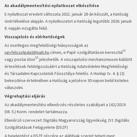
Az akadálymentesítési nyilatkozat elkészítése
E nyilatkozat eredeti változata 2021. január 28-án készült, a Hatóság
önértékelése alapján. A nyilatkozatot a Hatóság legutóbb 2026. január
8. napján vizsgálta felül.
Visszajelzés és elérhetőségek
Az esetleges megfelelőségi hiányosságok az
[1]
ugyfelszolgalat@naih.hu
címen, e-Papír szolgáltatáson keresztül
[2]
vagy postai úton
jelezhetők. A visszajelzési mechanizmuson küldött
értesítések feldolgozásáért a Hatóság Adatvédelmi Megfelelőségi
és Társadalmi Kapcsolatok Főosztálya felelős. A Honlap tv. 4. § (2)
bekezdése értelmében a Hatóság a jelzésre 30 napon belül köteles
válaszolni.
Végrehajtási eljárás
Az akadálymentesítési ellenőrzés részletes szabályait a 162/2019.
(VII. 5.) Korm. rendelet tartalmazza.
Ellenőrző szervezet: Digitális Magyarország Ügynökség Zrt. Digitális
Szolgáltatások Felügyelete (DSZF)
A bejelentést a DSZF részére az alábbiak szerint teheti meg: