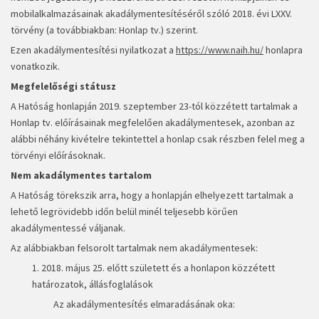
mobilalkalmazásainak akadálymentesítéséről szóló 2018. évi LXXV.
törvény (a továbbiakban: Honlap tv.) szerint.
Ezen akadálymentesítési nyilatkozat a
https://www.naih.hu/
honlapra
vonatkozik.
Megfelelőségi státusz
A Hatóság honlapján 2019. szeptember 23-tól közzétett tartalmak a
Honlap tv. előírásainak megfelelően akadálymentesek, azonban az
alábbi néhány kivételre tekintettel a honlap csak részben felel meg a
törvényi előírásoknak.
Nem akadálymentes tartalom
A Hatóság törekszik arra, hogy a honlapján elhelyezett tartalmak a
lehető legrövidebb időn belül minél teljesebb körűen
akadálymentessé váljanak.
Az alábbiakban felsorolt tartalmak nem akadálymentesek:
1. 2018. május 25. előtt született és a honlapon közzétett
határozatok, állásfoglalások
Az akadálymentesítés elmaradásának oka: