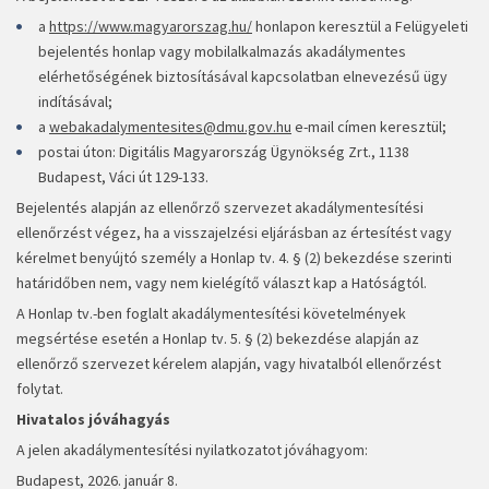
a
https://www.magyarorszag.hu/
honlapon keresztül a Felügyeleti
bejelentés honlap vagy mobilalkalmazás akadálymentes
elérhetőségének biztosításával kapcsolatban elnevezésű ügy
indításával;
a
webakadalymentesites@dmu.gov.hu
e-mail címen keresztül;
postai úton: Digitális Magyarország Ügynökség Zrt., 1138
Budapest, Váci út 129-133.
Bejelentés alapján az ellenőrző szervezet akadálymentesítési
ellenőrzést végez, ha a visszajelzési eljárásban az értesítést vagy
kérelmet benyújtó személy a Honlap tv. 4. § (2) bekezdése szerinti
határidőben nem, vagy nem kielégítő választ kap a Hatóságtól.
A Honlap tv.-ben foglalt akadálymentesítési követelmények
megsértése esetén a Honlap tv. 5. § (2) bekezdése alapján az
ellenőrző szervezet kérelem alapján, vagy hivatalból ellenőrzést
folytat.
Hivatalos jóváhagyás
A jelen akadálymentesítési nyilatkozatot jóváhagyom:
Budapest, 2026. január 8.