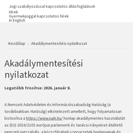
Jogi szabályozással kapcsolatos állásfoglalások
Hírek
Gyermekjoggal kapcsolatos hírek
In English
Kezdőlap
Akadálymentesítési nyilatkozat
Akadálymentesítési
nyilatkozat
Legutóbb frissítve:
2026. január 8.
A Nemzeti Adatvédelmi és Információszabadság Hatóság (a
továbbiakban: Hatóság) elkötelezett amellett, hogy folyamatosan
biztosítsa a
https://www.naih.hu/
honlap akadálymentes használatát
az (EU) 2016/2102 európai parlamenti és tanácsi irányelvet átültető
nemzeti jogszabály, a közszférabeli szervezetek honlapjainak és