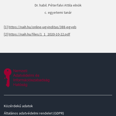
Dr. habil. Péterfalvi Attila elnök
c. egyetemi tanár
[1]
https://naih.hu/online-ugyinditas/388-egyeb
[2]
https://naih.hu/files/1_1_2020-10-22.pdf
Közérdekű adatok
Általános adatvédelmi rendelet (GDPR)