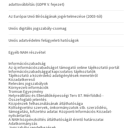
adattovábbítás (GDPR V. fejezet)
Az Európai Unió Bíróságának jogértelmezése (2003-tól)
Uniós digitális jogszabály-csomag
Uniós adatvédelmi felügyeleti hatóságok
Egyéb NAIH részvétel
Információszabadság
Az új információszabadságot támogató online tájékoztató portál
Információszabadsággal kapcsolatos tájékoztatók
Tájékoztató a közérdekű adatigénylések menetéről
Közadatkereső
Releváns jogszabályok
Környezeti információk
Tromsøi Egyezmény
Helyreállítási és Ellenállóképességi Terv 87. Mérföldkő -
Összefoglaló jelentés
Közpénzek felhasználásának átláthatósága
Költségvetési szervek, önkormányzatok stb. szerződési,
támogatási, kifizetési adatai: Központi Információs Közadat-
nyilvántartás
A NAIH közpénzköltés átláthatóságát érintő határozatai
Adatkormányzás
Jogszabályi rendelkezések