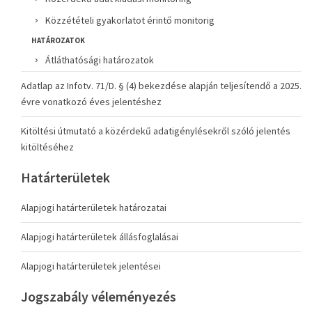
Közzétételi gyakorlatot érintő monitorig
HATÁROZATOK
Átláthatósági határozatok
Adatlap az Infotv. 71/D. § (4) bekezdése alapján teljesítendő a 2025.
évre vonatkozó éves jelentéshez
Kitöltési útmutató a közérdekű adatigénylésekről szóló jelentés
kitöltéséhez
Határterületek
Alapjogi határterületek határozatai
Alapjogi határterületek állásfoglalásai
Alapjogi határterületek jelentései
Jogszabály véleményezés