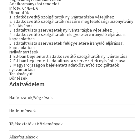
Adatkormányzási rendelet
Infotv. 64/E-H. §
Útmutatók
1. adatközvetítő szolgáltatók nyilvántartásba vételéhez
2. adatközvetítő szolgáltatók részére megfelelőségi bizonyítvány
kiállításához
3. adataltruista szervezetek nyilvántartásba vételéhez
4. adatközvetítő szolgáltatók felügyeletére irányuló eljárással
kapcsolatban
5. adataltruista szervezetek felügyeletére irányuló eljárással
kapcsolatban
Nyilvántartások
1. EU-ban bejelentett adatközvetítő szolgáltatók nyilvántartása
2. EU-ban bejelentett adataltruista szervezetek nyilvántartása
3. Magyarországon bejelentett adatközvetítő szolgáltatók
nyilvántartása
Tanulmányút
Döntések
Adatvédelem
Határozatok/Végzések
Hirdetmények
Tájékoztatók / Közlemények
Állásfoglalások