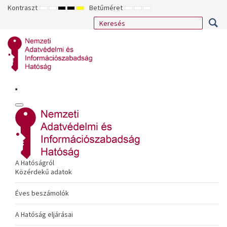
Kontraszt
Betűméret
ALAPÉRTELMEZETT
ÉJSZAKAI
NAGY
NAGY
NAGY
KISEBB
ALAPÉRTELMEZETT
NAGYOBB
MÓD
MÓD
KONTRASZTÚ
KONTRASZTÚ
KONTRASZTÚ
BETŰTÍPUS
BETŰMÉRET
BETŰMÉRET
FEKETE-
FEKETE
SÁRGA
BEÁLLÍTÁSA
BEÁLLÍTÁSA
BEÁLLÍTÁSA
FEHÉR
SÁRGA
FEKETE
MÓD
MÓD
MÓD
A Hatóságról
Közérdekű adatok
Éves beszámolók
A Hatóság eljárásai