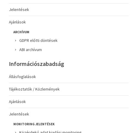
Jelentések
Ajánlások
ARCHÍVUM
GDPR előtti döntések
ABI archívum
Információszabadság
Állásfoglalások
Tájékoztatók / Közlemények
Ajánlások
Jelentések
MONITORING JELENTÉSEK
Közérdekű adat kiadási monitoring