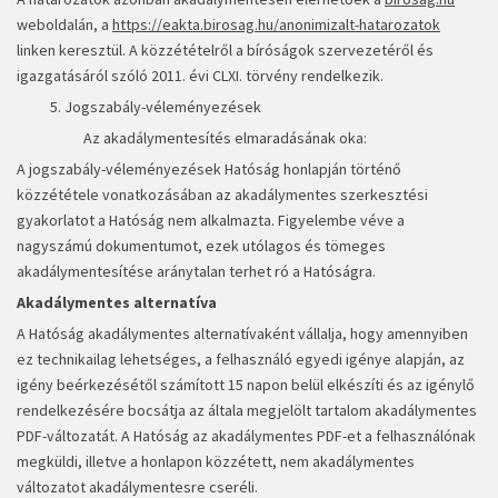
weboldalán, a
https://eakta.birosag.hu/anonimizalt-hatarozatok
linken keresztül. A közzétételről a bíróságok szervezetéről és
igazgatásáról szóló 2011. évi CLXI. törvény rendelkezik.
5. Jogszabály-véleményezések
Az akadálymentesítés elmaradásának oka:
A jogszabály-véleményezések Hatóság honlapján történő
közzététele vonatkozásában az akadálymentes szerkesztési
gyakorlatot a Hatóság nem alkalmazta. Figyelembe véve a
nagyszámú dokumentumot, ezek utólagos és tömeges
akadálymentesítése aránytalan terhet ró a Hatóságra.
Akadálymentes alternatíva
A Hatóság akadálymentes alternatívaként vállalja, hogy amennyiben
ez technikailag lehetséges, a felhasználó egyedi igénye alapján, az
igény beérkezésétől számított 15 napon belül elkészíti és az igénylő
rendelkezésére bocsátja az általa megjelölt tartalom akadálymentes
PDF-változatát. A Hatóság az akadálymentes PDF-et a felhasználónak
megküldi, illetve a honlapon közzétett, nem akadálymentes
változatot akadálymentesre cseréli.