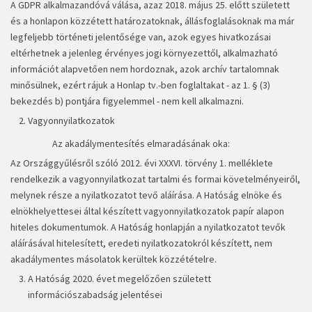
A GDPR alkalmazandóvá válása, azaz 2018. május 25. előtt született
és a honlapon közzétett határozatoknak, állásfoglalásoknak ma már
legfeljebb történeti jelentősége van, azok egyes hivatkozásai
eltérhetnek a jelenleg érvényes jogi környezettől, alkalmazható
információt alapvetően nem hordoznak, azok archív tartalomnak
minősülnek, ezért rájuk a Honlap tv.-ben foglaltakat - az 1. § (3)
bekezdés b) pontjára figyelemmel - nem kell alkalmazni.
Vagyonnyilatkozatok
Az akadálymentesítés elmaradásának oka:
Az Országgyűlésről szóló 2012. évi XXXVI. törvény 1. melléklete
rendelkezik a vagyonnyilatkozat tartalmi és formai követelményeiről,
melynek része a nyilatkozatot tevő aláírása. A Hatóság elnöke és
elnökhelyettesei által készített vagyonnyilatkozatok papír alapon
hiteles dokumentumok. A Hatóság honlapján a nyilatkozatot tevők
aláírásával hitelesített, eredeti nyilatkozatokról készített, nem
akadálymentes másolatok kerültek közzétételre.
A Hatóság 2020. évet megelőzően született
információszabadság jelentései