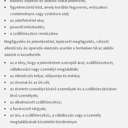
különös objektív és állandó fizikai jellemzők;
figyelmeztető kód, amely korábbi fegyveres, erőszakos
cselekményre vagy szökésre utal;
az adatfelvétel oka;
javasolt intézkedés;
a szállítóeszköz rendszáma.
Megfigyelés és jelentéstétel, leplezett megfigyelés, célzott
ellenőrzés és operatív elemzés esetén a fentieken túl az alábbi
adatok is kezelhetők:
az a tény, hogy a jelentésben szereplő árut, szállítóeszközt,
vállalkozást vagy személyt megtalálták;
az ellenőrzés helye, időpontja és indoka;
az útvonal és az úti cél;
az érintett személyt kísérő személyek és a szállítóeszközben
lévő személyek;
az alkalmazott szállítóeszköz;
a fuvarozott tárgyak;
az áru, a szállítóeszköz, a vállalkozás vagy a személy
megtalálásának közelebbi körülményei