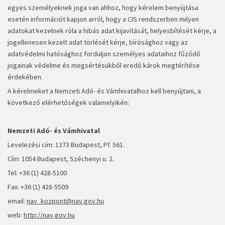
egyes személyeknek joga van ahhoz, hogy kérelem benyújtása
esetén információt kapjon arról, hogy a CIS rendszerben milyen
adatokat kezelnek róla a hibás adat kijavítását, helyesbítését kérje, a
jogellenesen kezelt adat törlését kérje, bírósághoz vagy az
adatvédelmi hatósághoz forduljon személyes adataihoz fűződő
jogainak védelme és megsértésükből eredő károk megtérítése
érdekében.
A kérelmeket a Nemzeti Adó- és Vámhivatalhoz kell benyújtani, a
következő elérhetőségek valamelyikén:
Nemzeti Adó- és Vámhivatal
Levelezési cím: 1373 Budapest, Pf. 561.
Cím: 1054 Budapest, Széchenyi u. 2.
Tel: +36 (1) 428-5100
Fax: +36 (1) 428-5509
email:
nav_kozpont@nav.gov.hu
web:
http://nav.gov.hu