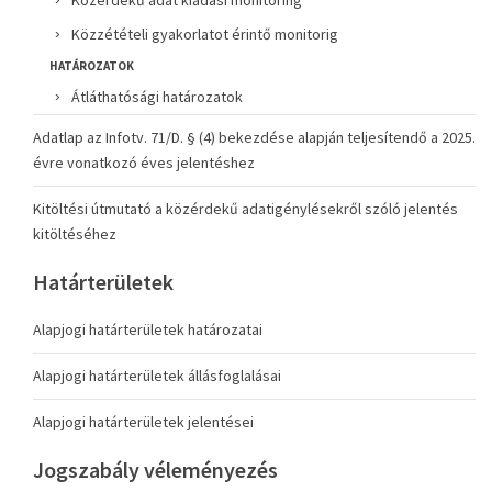
Közérdekű adat kiadási monitoring
Közzétételi gyakorlatot érintő monitorig
HATÁROZATOK
Átláthatósági határozatok
Adatlap az Infotv. 71/D. § (4) bekezdése alapján teljesítendő a 2025.
évre vonatkozó éves jelentéshez
Kitöltési útmutató a közérdekű adatigénylésekről szóló jelentés
kitöltéséhez
Határterületek
Alapjogi határterületek határozatai
Alapjogi határterületek állásfoglalásai
Alapjogi határterületek jelentései
Jogszabály véleményezés