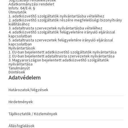
Jogszabályi rendelkezések
Adatkormányzási rendelet
Infotv. 64/E-H. §
Útmutatók
1. adatközvetítő szolgáltatók nyilvántartásba vételéhez
2. adatközvetítő szolgáltatók részére megfelelőségi bizonyítvány
kiállításához
3. adataltruista szervezetek nyilvántartásba vételéhez
4. adatközvetítő szolgáltatók felügyeletére irányuló eljárással
kapcsolatban
5. adataltruista szervezetek felügyeletére irányuló eljárással
kapcsolatban
Nyilvántartások
1. EU-ban bejelentett adatközvetítő szolgáltatók nyilvántartása
2. EU-ban bejelentett adataltruista szervezetek nyilvántartása
3. Magyarországon bejelentett adatközvetítő szolgáltatók
nyilvántartása
Tanulmányút
Döntések
Adatvédelem
Határozatok/Végzések
Hirdetmények
Tájékoztatók / Közlemények
Állásfoglalások