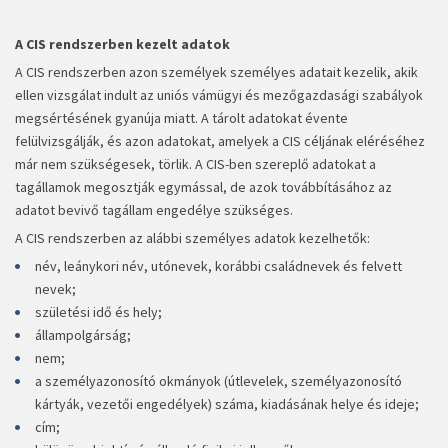
A CIS rendszerben kezelt adatok
A CIS rendszerben azon személyek személyes adatait kezelik, akik
ellen vizsgálat indult az uniós vámügyi és mezőgazdasági szabályok
megsértésének gyanúja miatt. A tárolt adatokat évente
felülvizsgálják, és azon adatokat, amelyek a CIS céljának eléréséhez
már nem szükségesek, törlik. A CIS-ben szereplő adatokat a
tagállamok megosztják egymással, de azok továbbításához az
adatot bevivő tagállam engedélye szükséges.
A CIS rendszerben az alábbi személyes adatok kezelhetők:
név, leánykori név, utónevek, korábbi családnevek és felvett
nevek;
születési idő és hely;
állampolgárság;
nem;
a személyazonosító okmányok (útlevelek, személyazonosító
kártyák, vezetői engedélyek) száma, kiadásának helye és ideje;
cím;