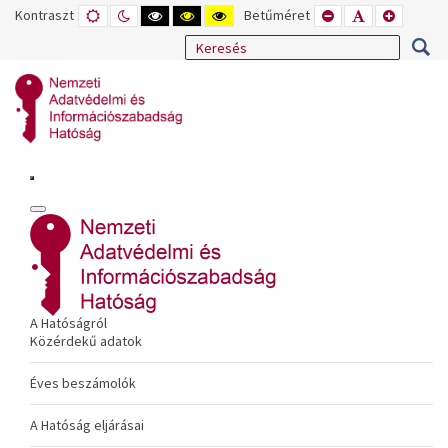
Kontraszt
ALAPÉRTELMEZETT
ÉJSZAKAI
NAGY
NAGY
NAGY
Betűméret
KISEBB
ALAPÉRTELME
NAGYOB
MÓD
MÓD
KONTRASZTÚ
KONTRASZTÚ
KONTRASZTÚ
BETŰTÍPUS
BETŰMÉRET
BETŰMÉ
FEKETE-
FEKETE
SÁRGA
BEÁLLÍTÁSA
BEÁLLÍTÁSA
BEÁLLÍT
FEHÉR
SÁRGA
FEKETE
MÓD
MÓD
MÓD
A Hatóságról
Közérdekű adatok
Éves beszámolók
A Hatóság eljárásai