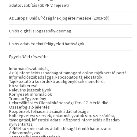
adattovábbítás (GDPR V. fejezet)
Az Európai Unió Bíróságának jogértelmezése (2003-tól)
Uniós digitális jogszabály-csomag
Uniós adatvédelmi felügyeleti hatóságok
Egyéb NAIH részvétel
Információszabadság
Az új információszabadságot támogató online tájékoztató portál
Információszabadsággal kapcsolatos tájékoztatók
Tájékoztató a közérdekű adatigénylések menetéről
Közadatkereső
Releváns jogszabályok
Környezeti információk
Tromsøi Egyezmény
Helyreállítási és Ellenállóképességi Terv 87. Mérföldkő -
Összefoglaló jelentés
Közpénzek felhasználásának átláthatósága
Költségvetési szervek, önkormányzatok stb. szerződési,
támogatási, kifizetési adatai: Központi Információs Közadat-
nyilvántartás
A NAIH közpénzköltés átláthatóságát érintő határozatai
Adatkormányzás