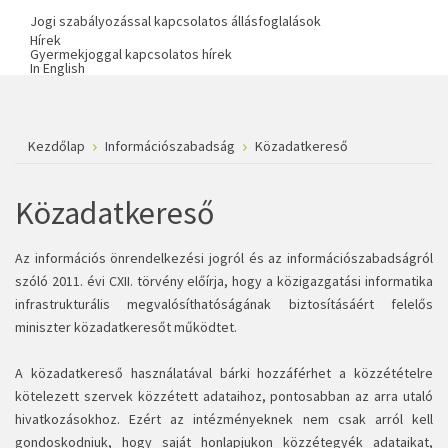
Jogi szabályozással kapcsolatos állásfoglalások
Hírek
Gyermekjoggal kapcsolatos hírek
In English
Kezdőlap
Információszabadság
Közadatkereső
Közadatkereső
Az információs önrendelkezési jogról és az információszabadságról
szóló 2011. évi CXII. törvény előírja, hogy a közigazgatási informatika
infrastrukturális megvalósíthatóságának biztosításáért felelős
miniszter közadatkeresőt működtet.
A közadatkereső használatával bárki hozzáférhet a közzétételre
kötelezett szervek közzétett adataihoz, pontosabban az arra utaló
hivatkozásokhoz. Ezért az intézményeknek nem csak arról kell
gondoskodniuk, hogy saját honlapjukon közzétegyék adataikat,