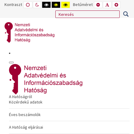
Kontraszt
ALAPÉRTELMEZETT
ÉJSZAKAI
NAGY
NAGY
NAGY
Betűméret
KISEBB
ALAPÉRTELME
NAGYOB
MÓD
MÓD
KONTRASZTÚ
KONTRASZTÚ
KONTRASZTÚ
BETŰTÍPUS
BETŰMÉRET
BETŰMÉ
FEKETE-
FEKETE
SÁRGA
BEÁLLÍTÁSA
BEÁLLÍTÁSA
BEÁLLÍT
FEHÉR
SÁRGA
FEKETE
MÓD
MÓD
MÓD
A Hatóságról
Közérdekű adatok
Éves beszámolók
A Hatóság eljárásai