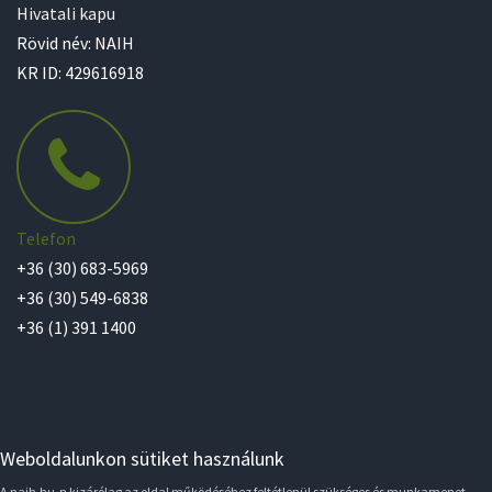
Hivatali kapu
Rövid név: NAIH
KR ID: 429616918
Telefon
+36 (30) 683-5969
+36 (30) 549-6838
+36 (1) 391 1400
Weboldalunkon sütiket használunk
A naih.hu-n kizárólag az oldal működéséhez feltétlenül szükséges és munkamenet