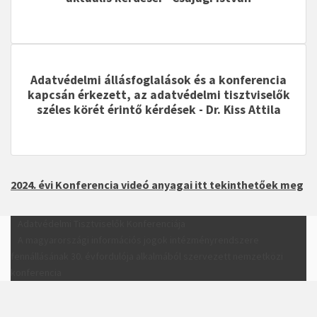
Adatvédelmi állásfoglalások és a konferencia
kapcsán érkezett, az adatvédelmi tisztviselők
széles körét érintő kérdések
- Dr. Kiss Attila
2024. évi Konferencia videó anyagai itt tekinthetőek meg
Adatvédelmi Tisztviselők Konferenciája
A magyarországi információs jogok intézményrendszere
fennállásának 30. évfordulója alkalmából szervezett nemzetközi
konferencia