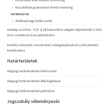
Közérdekű adat kiadási monitoring
Közzétételi gyakorlatot érintő monitorig
HATÁROZATOK
Átláthatósági határozatok
Adatlap az Infotv. 71/D. § (4) bekezdése alapján teljesítendő a 2025.
évre vonatkozó éves jelentéshez
Kitöltési útmutató a közérdekű adatigénylésekről szóló jelentés
kitöltéséhez
Határterületek
Alapjogi határterületek határozatai
Alapjogi határterületek állásfoglalásai
Alapjogi határterületek jelentései
Jogszabály véleményezés