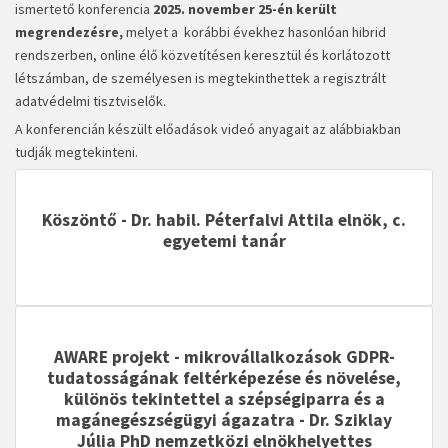
ismertető konferencia
2025. november 25-én került
megrendezésre,
melyet a korábbi évekhez hasonlóan hibrid
rendszerben, online élő közvetítésen keresztül és korlátozott
létszámban, de személyesen is megtekinthettek a regisztrált
adatvédelmi tisztviselők.
A konferencián készült előadások videó anyagait az alábbiakban
tudják megtekinteni.
Köszöntő - Dr. habil. Péterfalvi Attila elnök, c.
egyetemi tanár
AWARE projekt - mikrovállalkozások GDPR-
tudatosságának feltérképezése és növelése,
különös tekintettel a szépségiparra és a
magánegészségügyi ágazatra
- Dr. Sziklay
Júlia PhD nemzetközi elnökhelyettes