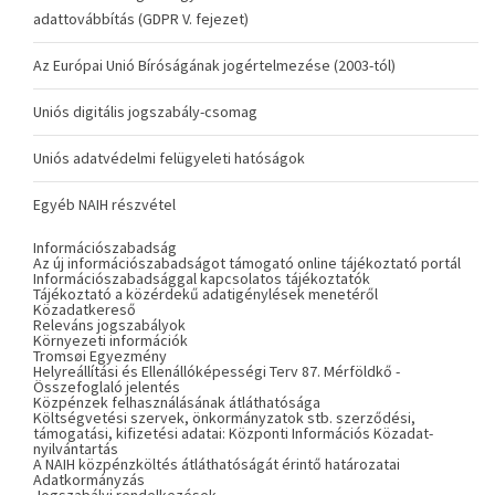
adattovábbítás (GDPR V. fejezet)
Az Európai Unió Bíróságának jogértelmezése (2003-tól)
Uniós digitális jogszabály-csomag
Uniós adatvédelmi felügyeleti hatóságok
Egyéb NAIH részvétel
Információszabadság
Az új információszabadságot támogató online tájékoztató portál
Információszabadsággal kapcsolatos tájékoztatók
Tájékoztató a közérdekű adatigénylések menetéről
Közadatkereső
Releváns jogszabályok
Környezeti információk
Tromsøi Egyezmény
Helyreállítási és Ellenállóképességi Terv 87. Mérföldkő -
Összefoglaló jelentés
Közpénzek felhasználásának átláthatósága
Költségvetési szervek, önkormányzatok stb. szerződési,
támogatási, kifizetési adatai: Központi Információs Közadat-
nyilvántartás
A NAIH közpénzköltés átláthatóságát érintő határozatai
Adatkormányzás