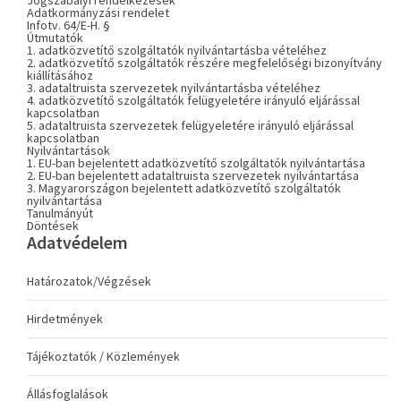
Jogszabályi rendelkezések
Adatkormányzási rendelet
Infotv. 64/E-H. §
Útmutatók
1. adatközvetítő szolgáltatók nyilvántartásba vételéhez
2. adatközvetítő szolgáltatók részére megfelelőségi bizonyítvány
kiállításához
3. adataltruista szervezetek nyilvántartásba vételéhez
4. adatközvetítő szolgáltatók felügyeletére irányuló eljárással
kapcsolatban
5. adataltruista szervezetek felügyeletére irányuló eljárással
kapcsolatban
Nyilvántartások
1. EU-ban bejelentett adatközvetítő szolgáltatók nyilvántartása
2. EU-ban bejelentett adataltruista szervezetek nyilvántartása
3. Magyarországon bejelentett adatközvetítő szolgáltatók
nyilvántartása
Tanulmányút
Döntések
Adatvédelem
Határozatok/Végzések
Hirdetmények
Tájékoztatók / Közlemények
Állásfoglalások