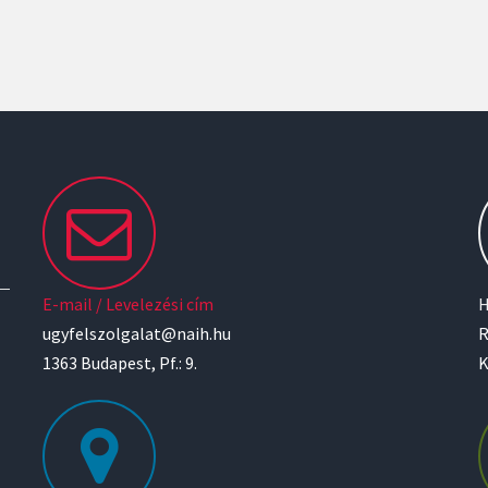
E-mail / Levelezési cím
H
ugyfelszolgalat@naih.hu
R
1363 Budapest, Pf.: 9.
K