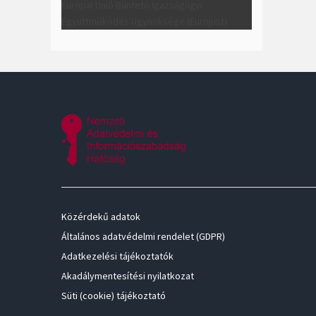
Európai Unió Büntető Igazságügyi
Együttműködés Ügynöksége (Eurojust)
Közérdekű adatok
Általános adatvédelmi rendelet (GDPR)
Adatkezelési tájékoztatók
Akadálymentesítési nyilatkozat
Süti (cookie) tájékoztató