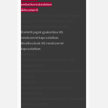
emberkereskedelem
áldozatairól
TFTP (Terrorist Finance Tracking Program)
Vámügyi Információs Rendszer (CIS)
Vízuminformációs Rendszer (VIS)
Érintetti jogok gyakorlása VIS
rendszerrel kapcsolatban
Hivatkozások VIS rendszerrel
kapcsolatban
EURODAC
Belső Piaci Információs rendszer (IMI)
Interoperabilitás
Európai Utasinformációs és Engedélyezési
Rendszer
ECRIS-TCN
Az európai uniós határregisztrációs
rendszer (EES)
Utasnyilvántartási adatállomány – Passenger
Name Record (PNR)