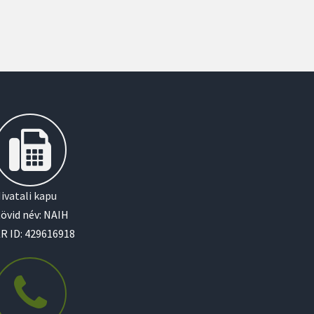
ivatali kapu
övid név: NAIH
R ID: 429616918