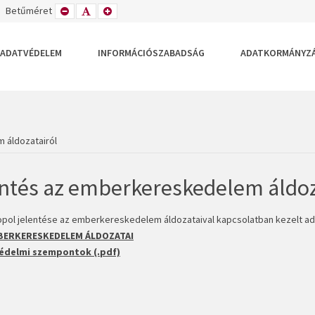
TETT
ZÉLES
Betűméret
KISEBB
ALAPÉRTELMEZETT
NAGYOBB
DEZÉS
LRENDEZÉS
BETŰTÍPUS
BETŰMÉRET
BETŰMÉRET
BEÁLLÍTÁSA
BEÁLLÍTÁSA
BEÁLLÍTÁSA
ADATVÉDELEM
INFORMÁCIÓSZABADSÁG
ADATKORMÁNYZ
 áldozatairól
ntés az emberkereskedelem áldoz
opol jelentése az emberkereskedelem áldozataival kapcsolatban kezelt ad
BERKERESKEDELEM ÁLDOZATAI
édelmi szempontok (.pdf)