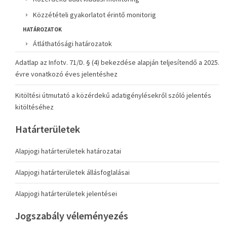
Közzétételi gyakorlatot érintő monitorig
HATÁROZATOK
Átláthatósági határozatok
Adatlap az Infotv. 71/D. § (4) bekezdése alapján teljesítendő a 2025.
évre vonatkozó éves jelentéshez
Kitöltési útmutató a közérdekű adatigénylésekről szóló jelentés
kitöltéséhez
Határterületek
Alapjogi határterületek határozatai
Alapjogi határterületek állásfoglalásai
Alapjogi határterületek jelentései
Jogszabály véleményezés