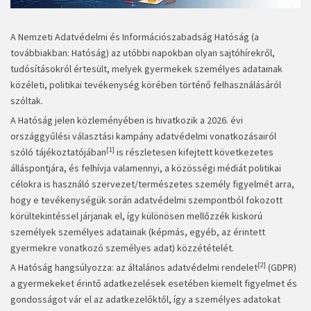
A Nemzeti Adatvédelmi és Információszabadság Hatóság (a
továbbiakban: Hatóság) az utóbbi napokban olyan sajtóhírekről,
tudósításokról értesült, melyek gyermekek személyes adatainak
közéleti, politikai tevékenység körében történő felhasználásáról
szóltak.
A Hatóság jelen közleményében is hivatkozik a 2026. évi
országgyűlési választási kampány adatvédelmi vonatkozásairól
[1]
szóló tájékoztatójában
is részletesen kifejtett következetes
álláspontjára, és felhívja valamennyi, a közösségi médiát politikai
célokra is használó szervezet/természetes személy figyelmét arra,
hogy e tevékenységük során adatvédelmi szempontból fokozott
körültekintéssel járjanak el, így különösen mellőzzék kiskorú
személyek személyes adatainak (képmás, egyéb, az érintett
gyermekre vonatkozó személyes adat) közzétételét.
[2]
A Hatóság hangsúlyozza: az általános adatvédelmi rendelet
(GDPR)
a gyermekeket érintő adatkezelések esetében kiemelt figyelmet és
gondosságot vár el az adatkezelőktől, így a személyes adatokat