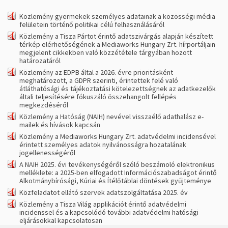
Közlemény gyermekek személyes adatainak a közösségi média
felületein történő politikai célú felhasználásáról
Közlemény a Tisza Pártot érintő adatszivárgás alapján készített
térkép elérhetőségének a Mediaworks Hungary Zrt. hírportáljain
megjelent cikkekben való közzététele tárgyában hozott
határozatáról
Közlemény az EDPB által a 2026. évre prioritásként
meghatározott, a GDPR szerinti, érintettek felé való
átláthatósági és tájékoztatási kötelezettségnek az adatkezelők
általi teljesítésére fókuszáló összehangolt fellépés
megkezdéséről
Közlemény a Hatóság (NAIH) nevével visszaélő adathalász e-
mailek és hívások kapcsán
Közlemény a Mediaworks Hungary Zrt. adatvédelmi incidensével
érintett személyes adatok nyilvánosságra hozatalának
jogellenességéről
A NAIH 2025. évi tevékenységéről szóló beszámoló elektronikus
melléklete: a 2025-ben elfogadott Információszabadságot érintő
Alkotmánybírósági, Kúriai és Ítélőtáblai döntések gyűjteménye
Közfeladatot ellátó szervek adatszolgáltatása 2025. év
Közlemény a Tisza Világ applikációt érintő adatvédelmi
incidenssel és a kapcsolódó további adatvédelmi hatósági
eljárásokkal kapcsolatosan