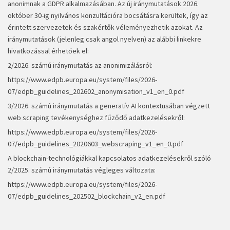
anonimnak a GDPR alkalmazásában. Az új iránymutatások 2026.
október 30-ig nyilvános konzultációra bocsátásra kerültek, így az
érintett szervezetek és szakértők véleményezhetik azokat. Az
iránymutatások (jelenleg csak angol nyelven) az alábbi linkekre
hivatkozással érhetőek el:
2/2026. számú iránymutatás az anonimizálásról:
https://www.edpb.europa.eu/system/files/2026-
07/edpb_guidelines_202602_anonymisation_v1_en_0.pdf
3/2026. számú iránymutatás a generatív AI kontextusában végzett
web scraping tevékenységhez fűződő adatkezelésekről:
https://www.edpb.europa.eu/system/files/2026-
07/edpb_guidelines_2020603_webscraping_v1_en_0.pdf
A blockchain-technológiákkal kapcsolatos adatkezelésekről szóló
2/2025. számú iránymutatás végleges változata:
https://www.edpb.europa.eu/system/files/2026-
07/edpb_guidelines_202502_blockchain_v2_en.pdf