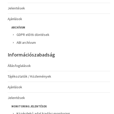
Jelentések
Ajánlások
ARCHÍVUM
GDPR előtti döntések
ABI archívum
Információszabadság
Állásfoglalások
Tájékoztatók / Közlemények
Ajánlások
Jelentések
MONITORING JELENTÉSEK
Közérdekű adat kiadási monitoring