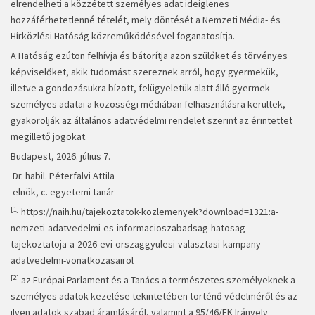
elrendelheti a közzétett személyes adat ideiglenes
hozzáférhetetlenné tételét, mely döntését a Nemzeti Média- és
Hírközlési Hatóság közreműködésével foganatosítja.
A Hatóság ezúton felhívja és bátorítja azon szülőket és törvényes
képviselőket, akik tudomást szereznek arról, hogy gyermekük,
illetve a gondozásukra bízott, felügyeletük alatt álló gyermek
személyes adatai a közösségi médiában felhasználásra kerültek,
gyakorolják az általános adatvédelmi rendelet szerint az érintettet
megillető jogokat.
Budapest, 2026. július 7.
Dr. habil. Péterfalvi Attila
elnök, c. egyetemi tanár
[1]
https://naih.hu/tajekoztatok-kozlemenyek?download=1321
:a-
nemzeti-adatvedelmi-es-informacioszabadsag-hatosag-
tajekoztatoja-a-2026-evi-orszaggyulesi-valasztasi-kampany-
adatvedelmi-vonatkozasairol
[2]
az Európai Parlament és a Tanács a természetes személyeknek a
személyes adatok kezelése tekintetében történő védelméről és az
ilyen adatok szabad áramlásáról, valamint a 95/46/EK Irányelv