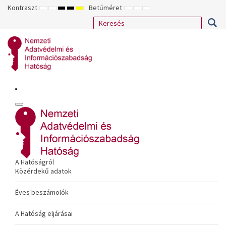
Kontraszt
Betűméret
ALAPÉRTELMEZETT
ÉJSZAKAI
NAGY
NAGY
NAGY
KISEBB
ALAPÉRTELMEZETT
NAGYOBB
MÓD
MÓD
KONTRASZTÚ
KONTRASZTÚ
KONTRASZTÚ
BETŰTÍPUS
BETŰMÉRET
BETŰMÉRET
FEKETE-
FEKETE
SÁRGA
BEÁLLÍTÁSA
BEÁLLÍTÁSA
BEÁLLÍTÁSA
FEHÉR
SÁRGA
FEKETE
MÓD
MÓD
MÓD
A Hatóságról
Közérdekű adatok
Éves beszámolók
A Hatóság eljárásai