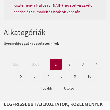
Közlemény a Hatóság (NAIH) nevével visszaélő
adathalász e-mailek és hívások kapcsán
Alkategóriák
Gyermekjoggal kapcsolatos hírek
Első
Előző
1
2
3
4
5
6
7
8
9
10
Tovább
Utolsó
LEGFRISSEBB
TÁJÉKOZTATÓK,
KÖZLEMÉNYEK