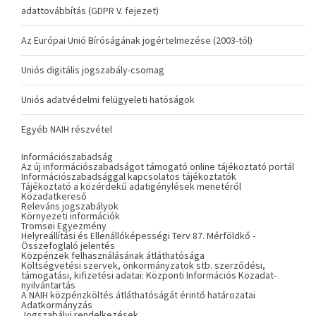
adattovábbítás (GDPR V. fejezet)
Az Európai Unió Bíróságának jogértelmezése (2003-tól)
Uniós digitális jogszabály-csomag
Uniós adatvédelmi felügyeleti hatóságok
Egyéb NAIH részvétel
Információszabadság
Az új információszabadságot támogató online tájékoztató portál
Információszabadsággal kapcsolatos tájékoztatók
Tájékoztató a közérdekű adatigénylések menetéről
Közadatkereső
Releváns jogszabályok
Környezeti információk
Tromsøi Egyezmény
Helyreállítási és Ellenállóképességi Terv 87. Mérföldkő -
Összefoglaló jelentés
Közpénzek felhasználásának átláthatósága
Költségvetési szervek, önkormányzatok stb. szerződési,
támogatási, kifizetési adatai: Központi Információs Közadat-
nyilvántartás
A NAIH közpénzköltés átláthatóságát érintő határozatai
Adatkormányzás
Jogszabályi rendelkezések