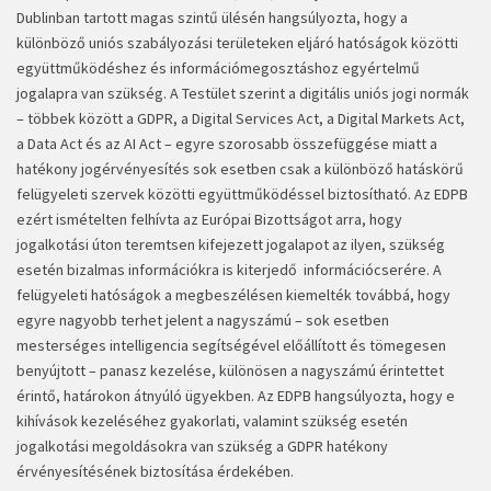
Dublinban tartott magas szintű ülésén hangsúlyozta, hogy a
különböző uniós szabályozási területeken eljáró hatóságok közötti
együttműködéshez és információmegosztáshoz egyértelmű
jogalapra van szükség. A Testület szerint a digitális uniós jogi normák
– többek között a GDPR, a Digital Services Act, a Digital Markets Act,
a Data Act és az AI Act – egyre szorosabb összefüggése miatt a
hatékony jogérvényesítés sok esetben csak a különböző hatáskörű
felügyeleti szervek közötti együttműködéssel biztosítható. Az EDPB
ezért ismételten felhívta az Európai Bizottságot arra, hogy
jogalkotási úton teremtsen kifejezett jogalapot az ilyen, szükség
esetén bizalmas információkra is kiterjedő információcserére. A
felügyeleti hatóságok a megbeszélésen kiemelték továbbá, hogy
egyre nagyobb terhet jelent a nagyszámú – sok esetben
mesterséges intelligencia segítségével előállított és tömegesen
benyújtott – panasz kezelése, különösen a nagyszámú érintettet
érintő, határokon átnyúló ügyekben. Az EDPB hangsúlyozta, hogy e
kihívások kezeléséhez gyakorlati, valamint szükség esetén
jogalkotási megoldásokra van szükség a GDPR hatékony
érvényesítésének biztosítása érdekében.