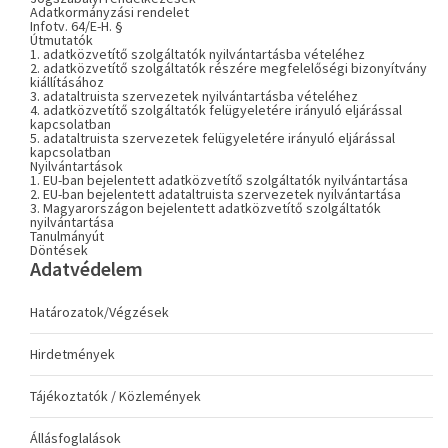
Adatkormányzási rendelet
Infotv. 64/E-H. §
Útmutatók
1. adatközvetítő szolgáltatók nyilvántartásba vételéhez
2. adatközvetítő szolgáltatók részére megfelelőségi bizonyítvány
kiállításához
3. adataltruista szervezetek nyilvántartásba vételéhez
4. adatközvetítő szolgáltatók felügyeletére irányuló eljárással
kapcsolatban
5. adataltruista szervezetek felügyeletére irányuló eljárással
kapcsolatban
Nyilvántartások
1. EU-ban bejelentett adatközvetítő szolgáltatók nyilvántartása
2. EU-ban bejelentett adataltruista szervezetek nyilvántartása
3. Magyarországon bejelentett adatközvetítő szolgáltatók
nyilvántartása
Tanulmányút
Döntések
Adatvédelem
Határozatok/Végzések
Hirdetmények
Tájékoztatók / Közlemények
Állásfoglalások