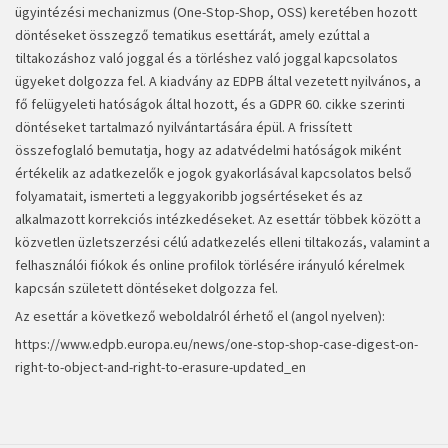
ügyintézési mechanizmus (One-Stop-Shop, OSS) keretében hozott
döntéseket összegző tematikus esettárát, amely ezúttal a
tiltakozáshoz való joggal és a törléshez való joggal kapcsolatos
ügyeket dolgozza fel. A kiadvány az EDPB által vezetett nyilvános, a
fő felügyeleti hatóságok által hozott, és a GDPR 60. cikke szerinti
döntéseket tartalmazó nyilvántartására épül. A frissített
összefoglaló bemutatja, hogy az adatvédelmi hatóságok miként
értékelik az adatkezelők e jogok gyakorlásával kapcsolatos belső
folyamatait, ismerteti a leggyakoribb jogsértéseket és az
alkalmazott korrekciós intézkedéseket. Az esettár többek között a
közvetlen üzletszerzési célú adatkezelés elleni tiltakozás, valamint a
felhasználói fiókok és online profilok törlésére irányuló kérelmek
kapcsán született döntéseket dolgozza fel.
Az esettár a következő weboldalról érhető el (angol nyelven):
https://www.edpb.europa.eu/news/one-stop-shop-case-digest-on-
right-to-object-and-right-to-erasure-updated_en