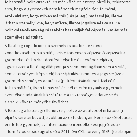
felhasználó politikusoktól és más közéleti szereplőktől is, tekintettel
arra, hogy a gyermekek nem képesek megfelelően felmérni,
értékelni azt, hogy milyen mértékű és jellegű hatással jár, illetve
járhat a személyükre, helyzetükre, illetve jogaikra nézve az, ha
politikai tevékenység részeként használják fel képmásukat és más
személyes adatukat.
A Hatóság rögzíti: noha a személyes adatok kezelése
vonatkozásában is a szülő, illetve törvényes képviselő képviseli a
gyermeket és hozhat döntést helyette és nevében eljárva,
ugyanakkor a Hatóság álláspontja szerint önmagában sem a szülő,
sem a törvényes képviselő hozzájárulása nem teszi jogszerűvé a
gyermek személyes adatának (pl. képmásának) politikai célú
felhasználását, ilyen felhasználási cél esetén ugyanis a gyermek
személyes adatának közzététele a tisztességes adatkezelés
alapelvi követelményébe ütközhet.
A Hatóság a hatósági ellenőrzés, illetve az adatvédelmi hatósági
eljárás keretei között, azokban az estekben, amikor a közzétett adat
érintettje gyermek, az információs önrendelkezési jogról és az
információszabadságról szóló 2011. évi CXII. törvény 61/B. §-a alapján