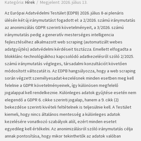
Kategória:
Hírek
Megjelent: 2026. július 13.
Az Európai Adatvédelmi Testület (EDPB) 2026. július 8-ai plenáris
ülésén két új iránymutatást fogadott el: a 2/2026. számú iránymutatás
az anonimizálás GDPR szerinti követelményeit, a 3/2026. számú
iránymutatás pedig a generatív mesterséges intelligencia
fejlesztéséhez alkalmazott web scraping (automatizált webes
adatgyűjtés) adatvédelmi kérdéseit tisztázza. Emellett elfogadta a
blokklánc-technológiákhoz kapcsolódó adatkezelésről szóló 2/2025.
számú iránymutatás végleges, társadalmi konzultációt követően
módosított változatát is. Az EDPB hangsúlyozza, hogy a web scraping
során végzett személyesadat-kezelésnek minden esetben meg kell
felelnie a GDPR követelményeinek, így különösen megfelelő
jogalappal kell rendelkeznie. Különleges adatok gyűjtése esetén nem
elegendő a GDPR 6. cikke szerinti jogalap, hanem a 9. cikk (2)
bekezdése szerinti kivételi feltételnek is teljesülnie kell. A Testület
kiemeli, hogy nincs általános mentesség a különleges adatok
kezelésére vonatkozó szabályok alól, ezért minden esetet
egyedileg kell értékelni. Az anonimizálásról szóló iránymutatás célja
annak pontosítása, hogy mikor tekinthetők az adatok valóban