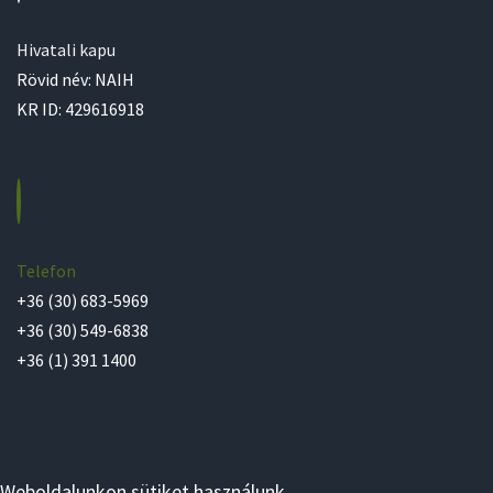
Hivatali kapu
Rövid név: NAIH
KR ID: 429616918
Telefon
+36 (30) 683-5969
+36 (30) 549-6838
+36 (1) 391 1400
Weboldalunkon sütiket használunk