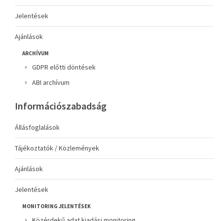
Jelentések
Ajánlások
ARCHÍVUM
GDPR előtti döntések
ABI archívum
Információszabadság
Állásfoglalások
Tájékoztatók / Közlemények
Ajánlások
Jelentések
MONITORING JELENTÉSEK
Közérdekű adat kiadási monitoring