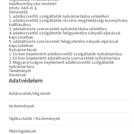
Adatkormányzási rendelet
Infotv. 64/E-H. §
Útmutatók
1. adatközvetítő szolgáltatók nyilvántartásba vételéhez
2. adatközvetítő szolgáltatók részére megfelelőségi bizonyítvány
kiállításához
3. adataltruista szervezetek nyilvántartásba vételéhez
4. adatközvetítő szolgáltatók felügyeletére irányuló eljárással
kapcsolatban
5. adataltruista szervezetek felügyeletére irányuló eljárással
kapcsolatban
Nyilvántartások
1. EU-ban bejelentett adatközvetítő szolgáltatók nyilvántartása
2. EU-ban bejelentett adataltruista szervezetek nyilvántartása
3. Magyarországon bejelentett adatközvetítő szolgáltatók
nyilvántartása
Tanulmányút
Döntések
Adatvédelem
Határozatok/Végzések
Hirdetmények
Tájékoztatók / Közlemények
Állásfoglalások