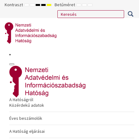
Kontraszt
Betűméret
ALAPÉRTELMEZETT
ÉJSZAKAI
NAGY
NAGY
NAGY
KISEBB
ALAPÉRTELMEZETT
NAGYOBB
MÓD
MÓD
KONTRASZTÚ
KONTRASZTÚ
KONTRASZTÚ
BETŰTÍPUS
BETŰMÉRET
BETŰMÉRET
FEKETE-
FEKETE
SÁRGA
BEÁLLÍTÁSA
BEÁLLÍTÁSA
BEÁLLÍTÁSA
FEHÉR
SÁRGA
FEKETE
MÓD
MÓD
MÓD
A Hatóságról
Közérdekű adatok
Éves beszámolók
A Hatóság eljárásai