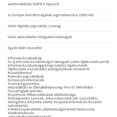
adattovábbítás (GDPR V. fejezet)
Az Európai Unió Bíróságának jogértelmezése (2003-tól)
Uniós digitális jogszabály-csomag
Uniós adatvédelmi felügyeleti hatóságok
Egyéb NAIH részvétel
Információszabadság
Az új információszabadságot támogató online tájékoztató portál
Információszabadsággal kapcsolatos tájékoztatók
Tájékoztató a közérdekű adatigénylések menetéről
Közadatkereső
Releváns jogszabályok
Környezeti információk
Tromsøi Egyezmény
Helyreállítási és Ellenállóképességi Terv 87. Mérföldkő -
Összefoglaló jelentés
Közpénzek felhasználásának átláthatósága
Költségvetési szervek, önkormányzatok stb. szerződési,
támogatási, kifizetési adatai: Központi Információs Közadat-
nyilvántartás
A NAIH közpénzköltés átláthatóságát érintő határozatai
Adatkormányzás
Jogszabályi rendelkezések