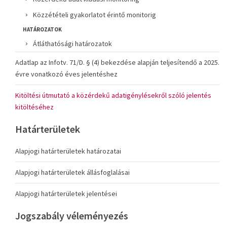
Közzétételi gyakorlatot érintő monitorig
HATÁROZATOK
Átláthatósági határozatok
Adatlap az Infotv. 71/D. § (4) bekezdése alapján teljesítendő a 2025.
évre vonatkozó éves jelentéshez
Kitöltési útmutató a közérdekű adatigénylésekről szóló jelentés
kitöltéséhez
Határterületek
Alapjogi határterületek határozatai
Alapjogi határterületek állásfoglalásai
Alapjogi határterületek jelentései
Jogszabály véleményezés