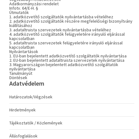
Adatkormányzási rendelet
Infotv. 64/E-H. §
Útmutatók
1. adatközvetítő szolgáltatók nyilvántartásba vételéhez
2. adatközvetítő szolgáltatók részére megfelelőségi bizonyítvány
kiállításához
3. adataltruista szervezetek nyilvántartásba vételéhez
4. adatközvetítő szolgáltatók felügyeletére irányuló eljárással
kapcsolatban
5. adataltruista szervezetek felügyeletére irányuló eljárással
kapcsolatban
Nyilvántartások
1. EU-ban bejelentett adatközvetítő szolgáltatók nyilvántartása
2. EU-ban bejelentett adataltruista szervezetek nyilvántartása
3. Magyarországon bejelentett adatközvetítő szolgáltatók
nyilvántartása
Tanulmányút
Döntések
Adatvédelem
Határozatok/Végzések
Hirdetmények
Tájékoztatók / Közlemények
Állásfoglalások