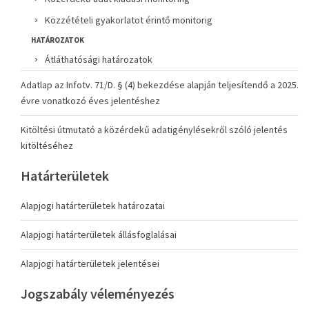
Közzétételi gyakorlatot érintő monitorig
HATÁROZATOK
Átláthatósági határozatok
Adatlap az Infotv. 71/D. § (4) bekezdése alapján teljesítendő a 2025.
évre vonatkozó éves jelentéshez
Kitöltési útmutató a közérdekű adatigénylésekről szóló jelentés
kitöltéséhez
Határterületek
Alapjogi határterületek határozatai
Alapjogi határterületek állásfoglalásai
Alapjogi határterületek jelentései
Jogszabály véleményezés