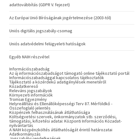
adattovábbítás (GDPR V. fejezet)
Az Európai Unió Bíróságának jogértelmezése (2003-tól)
Uniós digitális jogszabály-csomag
Uniós adatvédelmi felügyeleti hatóságok
Egyéb NAIH részvétel
Információszabadság
Az új információszabadságot támogató online tájékoztató portál
Információszabadsággal kapcsolatos tájékoztatók
Tájékoztató a közérdekű adatigénylések menetéről
Közadatkereső
Releváns jogszabályok
Környezeti információk
Tromsøi Egyezmény
Helyreállítási és Ellenállóképességi Terv 87. Mérföldkő -
Összefoglaló jelentés
Közpénzek felhasználásának átláthatósága
Költségvetési szervek, önkormányzatok stb. szerződési,
támogatási, kifizetési adatai: Központi Információs Közadat-
nyilvántartás
A NAIH közpénzköltés átláthatóságát érintő határozatai
Adatkormányzás
Jogszabályi rendelkezések