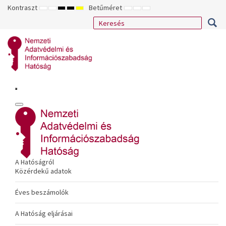
Kontraszt
Betűméret
ALAPÉRTELMEZETT
ÉJSZAKAI
NAGY
NAGY
NAGY
KISEBB
ALAPÉRTELMEZETT
NAGYOBB
MÓD
MÓD
KONTRASZTÚ
KONTRASZTÚ
KONTRASZTÚ
BETŰTÍPUS
BETŰMÉRET
BETŰMÉRET
FEKETE-
FEKETE
SÁRGA
BEÁLLÍTÁSA
BEÁLLÍTÁSA
BEÁLLÍTÁSA
FEHÉR
SÁRGA
FEKETE
MÓD
MÓD
MÓD
A Hatóságról
Közérdekű adatok
Éves beszámolók
A Hatóság eljárásai