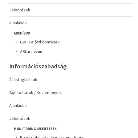
Jelentések
Ajánlások
ARCHÍVUM
GDPR előtti döntések
ABI archívum
Információszabadság
Állásfoglalások
Tájékoztatók / Közlemények
Ajánlások
Jelentések
MONITORING JELENTÉSEK
Közérdekű adat kiadási monitoring