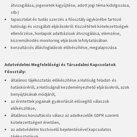
átvizsgálása, jogesetek kigyűjtése, adott jogi téma kidolgozása,
stb.)
tapasztalat és tudás szerzés a főosztály ügykörébe tartozó
hatósági és vizsgálati eljárásokról. Közzétételi kötelezettségek
ellenőrzése, honlapok adatbázisok átvizsgálása, elemzése,
közreműködés monitoring eljárások lefolytatásában.
konzultációs állásfoglalások előkészítése, megalapozása.
Adatvédelmi Megfelelőségi és Társadalmi Kapcsolatok
Főosztály:
általános tájékoztatás előkészítése a Hatóság feladat- és
hatásköréről, a Hatóságnál kezdeményezhető eljárásokról, azok
benyújtásának módjáról,
az érintettek jogainak gyakorlását elősegítő válaszok
előkészítése,
általános konzultációs válasz az adatkezelők GDPR szerinti
kötelezettségeit érintően,
az adatvédelmi tisztviselő bejelentésével kapcsolatos
tájékoztatások,