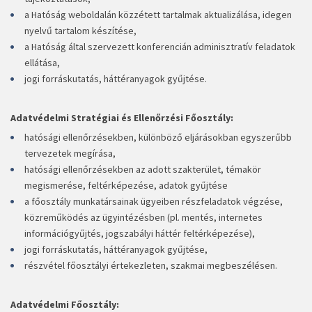
a Hatóság weboldalán közzétett tartalmak aktualizálása, idegen
nyelvű tartalom készítése,
a Hatóság által szervezett konferencián adminisztratív feladatok
ellátása,
jogi forráskutatás, háttéranyagok gyűjtése.
Adatvédelmi Stratégiai és Ellenőrzési Főosztály:
hatósági ellenőrzésekben, különböző eljárásokban egyszerűbb
tervezetek megírása,
hatósági ellenőrzésekben az adott szakterület, témakör
megismerése, feltérképezése, adatok gyűjtése
a főosztály munkatársainak ügyeiben részfeladatok végzése,
közreműködés az ügyintézésben (pl. mentés, internetes
információgyűjtés, jogszabályi háttér feltérképezése),
jogi forráskutatás, háttéranyagok gyűjtése,
részvétel főosztályi értekezleten, szakmai megbeszélésen.
Adatvédelmi Főosztály: