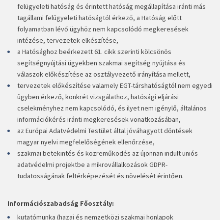
felügyeleti hatóság és érintett hatóság megállapítása iránti más
tagállami felügyeleti hatóságtól érkező, a Hatóság előtt
folyamatban lévő ügyhöz nem kapcsolódó megkeresések
intézése, tervezetek elkészítése,
a Hatósághoz beérkezett 61. cikk szerinti kölcsönös
segítségnyújtási ügyekben szakmai segítség nyújtása és
válaszok előkészítése az osztályvezető irányítása mellett,
tervezetek előkészítése valamely EGT-társhatóságtól nem egyedi
ügyben érkező, konkrét vizsgálathoz, hatósági eljárási
cselekményhez nem kapcsolódó, és ilyet nem igénylő, általános
információkérés iránti megkeresések vonatkozásában,
az Európai Adatvédelmi Testület által jóváhagyott döntések
magyar nyelvi megfelelőségének ellenőrzése,
szakmai betekintés és közreműködés az újonnan indult uniós
adatvédelmi projektbe a mikrovállalkozások GDPR-
tudatosságának feltérképezését és növelését érintően.
Információszabadság Főosztály:
kutatómunka (hazai és nemzetközi szakmai honlapok