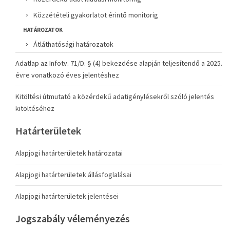
Közzétételi gyakorlatot érintő monitorig
HATÁROZATOK
Átláthatósági határozatok
Adatlap az Infotv. 71/D. § (4) bekezdése alapján teljesítendő a 2025.
évre vonatkozó éves jelentéshez
Kitöltési útmutató a közérdekű adatigénylésekről szóló jelentés
kitöltéséhez
Határterületek
Alapjogi határterületek határozatai
Alapjogi határterületek állásfoglalásai
Alapjogi határterületek jelentései
Jogszabály véleményezés