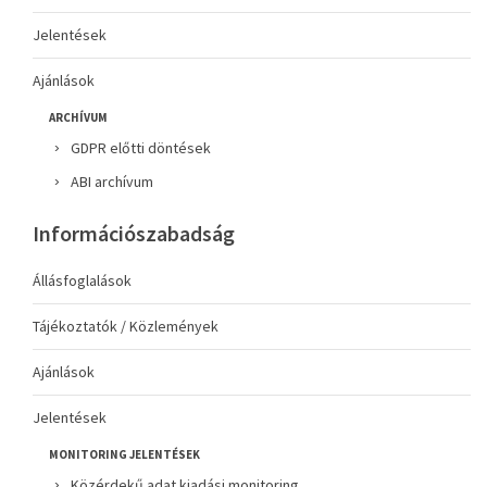
Jelentések
Ajánlások
ARCHÍVUM
GDPR előtti döntések
ABI archívum
Információszabadság
Állásfoglalások
Tájékoztatók / Közlemények
Ajánlások
Jelentések
MONITORING JELENTÉSEK
Közérdekű adat kiadási monitoring