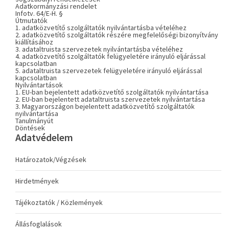
Adatkormányzási rendelet
Infotv. 64/E-H. §
Útmutatók
1. adatközvetítő szolgáltatók nyilvántartásba vételéhez
2. adatközvetítő szolgáltatók részére megfelelőségi bizonyítvány
kiállításához
3. adataltruista szervezetek nyilvántartásba vételéhez
4. adatközvetítő szolgáltatók felügyeletére irányuló eljárással
kapcsolatban
5. adataltruista szervezetek felügyeletére irányuló eljárással
kapcsolatban
Nyilvántartások
1. EU-ban bejelentett adatközvetítő szolgáltatók nyilvántartása
2. EU-ban bejelentett adataltruista szervezetek nyilvántartása
3. Magyarországon bejelentett adatközvetítő szolgáltatók
nyilvántartása
Tanulmányút
Döntések
Adatvédelem
Határozatok/Végzések
Hirdetmények
Tájékoztatók / Közlemények
Állásfoglalások