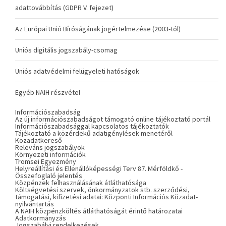
adattovábbítás (GDPR V. fejezet)
Az Európai Unió Bíróságának jogértelmezése (2003-tól)
Uniós digitális jogszabály-csomag
Uniós adatvédelmi felügyeleti hatóságok
Egyéb NAIH részvétel
Információszabadság
Az új információszabadságot támogató online tájékoztató portál
Információszabadsággal kapcsolatos tájékoztatók
Tájékoztató a közérdekű adatigénylések menetéről
Közadatkereső
Releváns jogszabályok
Környezeti információk
Tromsøi Egyezmény
Helyreállítási és Ellenállóképességi Terv 87. Mérföldkő -
Összefoglaló jelentés
Közpénzek felhasználásának átláthatósága
Költségvetési szervek, önkormányzatok stb. szerződési,
támogatási, kifizetési adatai: Központi Információs Közadat-
nyilvántartás
A NAIH közpénzköltés átláthatóságát érintő határozatai
Adatkormányzás
Jogszabályi rendelkezések