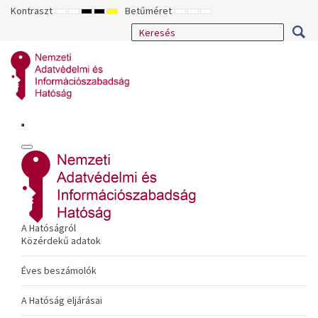
Kontraszt
Betűméret
ALAPÉRTELMEZETT
ÉJSZAKAI
NAGY
NAGY
NAGY
KISEBB
ALAPÉRTELMEZETT
NAGYOBB
MÓD
MÓD
KONTRASZTÚ
KONTRASZTÚ
KONTRASZTÚ
BETŰTÍPUS
BETŰMÉRET
BETŰMÉRET
FEKETE-
FEKETE
SÁRGA
BEÁLLÍTÁSA
BEÁLLÍTÁSA
BEÁLLÍTÁSA
FEHÉR
SÁRGA
FEKETE
MÓD
MÓD
MÓD
A Hatóságról
Közérdekű adatok
Éves beszámolók
A Hatóság eljárásai