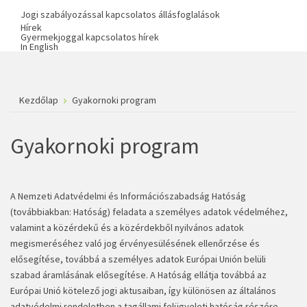
Jogi szabályozással kapcsolatos állásfoglalások
Hírek
Gyermekjoggal kapcsolatos hírek
In English
Kezdőlap
Gyakornoki program
Gyakornoki program
A Nemzeti Adatvédelmi és Információszabadság Hatóság
(továbbiakban: Hatóság) feladata a személyes adatok védelméhez,
valamint a közérdekű és a közérdekből nyilvános adatok
megismeréséhez való jog érvényesülésének ellenőrzése és
elősegítése, továbbá a személyes adatok Európai Unión belüli
szabad áramlásának elősegítése. A Hatóság ellátja továbbá az
Európai Unió kötelező jogi aktusaiban, így különösen az általános
adatvédelmi rendeletben a tagállami felügyeleti hatóság részére