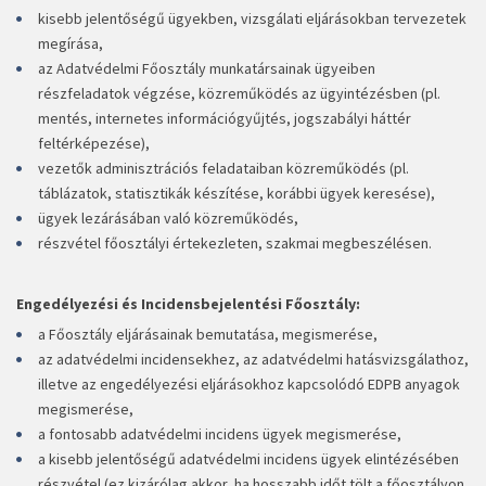
kisebb jelentőségű ügyekben, vizsgálati eljárásokban tervezetek
megírása,
az Adatvédelmi Főosztály munkatársainak ügyeiben
részfeladatok végzése, közreműködés az ügyintézésben (pl.
mentés, internetes információgyűjtés, jogszabályi háttér
feltérképezése),
vezetők adminisztrációs feladataiban közreműködés (pl.
táblázatok, statisztikák készítése, korábbi ügyek keresése),
ügyek lezárásában való közreműködés,
részvétel főosztályi értekezleten, szakmai megbeszélésen.
Engedélyezési és Incidensbejelentési Főosztály:
a Főosztály eljárásainak bemutatása, megismerése,
az adatvédelmi incidensekhez, az adatvédelmi hatásvizsgálathoz,
illetve az engedélyezési eljárásokhoz kapcsolódó EDPB anyagok
megismerése,
a fontosabb adatvédelmi incidens ügyek megismerése,
a kisebb jelentőségű adatvédelmi incidens ügyek elintézésében
részvétel (ez kizárólag akkor, ha hosszabb időt tölt a főosztályon