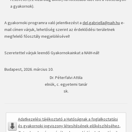
a gyakornok).
A gyakornoki programra való jelentkezést a
del.gabriella@naih.hu
e-
mail címen várjuk, lehetőség szerint az érdeklődési területnek
megfelelő főosztály megjelölésével!
Szeretettel várjuk leendő Gyakornokainkat a NAIH-nál!
Budapest, 2026. március 10.
Dr. Péterfalvi Attila
elnök, c. egyetemi tanár
sk.
Adatkezelési tájékoztató a Hatóságnak a foglalkoztatási
és gyakornoki jogviszony létesítésének előkészítéséhez,