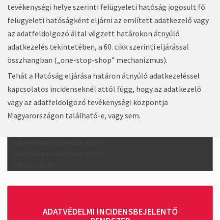
tevékenységi helye szerinti felügyeleti hatóság jogosult fő
felügyeleti hatóságként eljárni az említett adatkezelő vagy
az adatfeldolgozó által végzett határokon átnyúló
adatkezelés tekintetében, a 60. cikk szerinti eljárással
összhangban („one-stop-shop” mechanizmus).
Tehát a Hatóság eljárása határon átnyúló adatkezeléssel
kapcsolatos incidenseknél attól függ, hogy az adatkezelő
vagy az adatfeldolgozó tevékenységi központja
Magyarországon található-e, vagy sem.
Adatvédelmi incidensek (GDPR)
Adatvédelmi incidensek (Infotv.)
Oktató videók
ADATVÉDELMI INCIDENSBEJELENTŐ