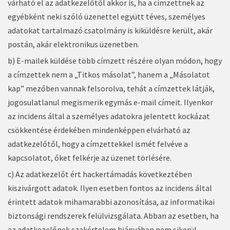
várható el az adatkezelőtől akkor is, ha a címzettnek az
egyébként neki szóló üzenettel együtt téves, személyes
adatokat tartalmazó csatolmány is kiküldésre került, akár
postán, akár elektronikus üzenetben.
b) E-mailek küldése több címzett részére olyan módon, hogy
a címzettek nem a „Titkos másolat”, hanem a „Másolatot
kap” mezőben vannak felsorolva, tehát a címzettek látják,
jogosulatlanul megismerik egymás e-mail címeit. Ilyenkor
az incidens által a személyes adatokra jelentett kockázat
csökkentése érdekében mindenképpen elvárható az
adatkezelőtől, hogy a címzettekkel ismét felvéve a
kapcsolatot, őket felkérje az üzenet törlésére.
c) Az adatkezelőt ért hackertámadás következtében
kiszivárgott adatok. Ilyen esetben fontos az incidens által
érintett adatok mihamarabbi azonosítása, az informatikai
biztonsági rendszerek felülvizsgálata. Abban az esetben, ha
az adatkezelőnek szakértelem hiányában nem sikerül