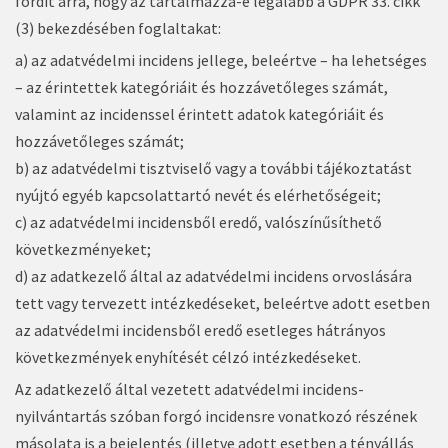
fordít arra, hogy az tartalmazza-e legalább a GDPR 33. cikk
(3) bekezdésében foglaltakat:
a) az adatvédelmi incidens jellege, beleértve – ha lehetséges
– az érintettek kategóriáit és hozzávetőleges számát,
valamint az incidenssel érintett adatok kategóriáit és
hozzávetőleges számát;
b) az adatvédelmi tisztviselő vagy a további tájékoztatást
nyújtó egyéb kapcsolattartó nevét és elérhetőségeit;
c) az adatvédelmi incidensből eredő, valószínűsíthető
következményeket;
d) az adatkezelő által az adatvédelmi incidens orvoslására
tett vagy tervezett intézkedéseket, beleértve adott esetben
az adatvédelmi incidensből eredő esetleges hátrányos
következmények enyhítését célzó intézkedéseket.
Az adatkezelő által vezetett adatvédelmi incidens-
nyilvántartás szóban forgó incidensre vonatkozó részének
másolata is a bejelentés (illetve adott esetben a tényállás