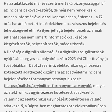
Ha az adatkezelő már észszerű mértékű bizonyossággal bír
az incidens bekövetkeztéről, de még nem rendelkezik
minden információval azzal kapcsolatban, érdemes – a 72
órás határidő betartása érdekében – a szakaszos bejelentés
lehetőségével élni. Az ilyen jellegű bejelentések az annak
pillanatában nem ismert információkkal később
kiegészíthetők, helyesbíthetők, módosíthatók.
A Hatóság a digitális államról és a digitális szolgáltatások
nyújtásának egyes szabályairól szóló 2023. évi CIII. törvény (a
továbbiakban: Dáptv.) szerinti, elektronikus ügyintézésre
kötelezett adatkezelők számára az adatvédelmi incidens
bejelentéséhez formanyomtatványt biztosít
(
https://naih.hu/ugyinditas-formanyomtatvanyok
), melyet
az elektronikus ügyintézésre kötelezett adatkezelő,
valamint az elektronikus ügyintézést önkéntesen vállaló
adatkezelő, a Dáptv.-ben meghatározott elektronikus úton