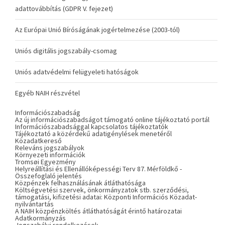
adattovábbítás (GDPR V. fejezet)
Az Európai Unió Bíróságának jogértelmezése (2003-tól)
Uniós digitális jogszabály-csomag
Uniós adatvédelmi felügyeleti hatóságok
Egyéb NAIH részvétel
Információszabadság
Az új információszabadságot támogató online tájékoztató portál
Információszabadsággal kapcsolatos tájékoztatók
Tájékoztató a közérdekű adatigénylések menetéről
Közadatkereső
Releváns jogszabályok
Környezeti információk
Tromsøi Egyezmény
Helyreállítási és Ellenállóképességi Terv 87. Mérföldkő -
Összefoglaló jelentés
Közpénzek felhasználásának átláthatósága
Költségvetési szervek, önkormányzatok stb. szerződési,
támogatási, kifizetési adatai: Központi Információs Közadat-
nyilvántartás
A NAIH közpénzköltés átláthatóságát érintő határozatai
Adatkormányzás