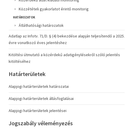
Közérdekű adat kiadási monitoring
Közzétételi gyakorlatot érintő monitorig
HATÁROZATOK
Átláthatósági határozatok
Adatlap az Infotv. 71/D. § (4) bekezdése alapján teljesítendő a 2025.
évre vonatkozó éves jelentéshez
Kitöltési útmutató a közérdekű adatigénylésekről szóló jelentés
kitöltéséhez
Határterületek
Alapjogi határterületek határozatai
Alapjogi határterületek állásfoglalásai
Alapjogi határterületek jelentései
Jogszabály véleményezés