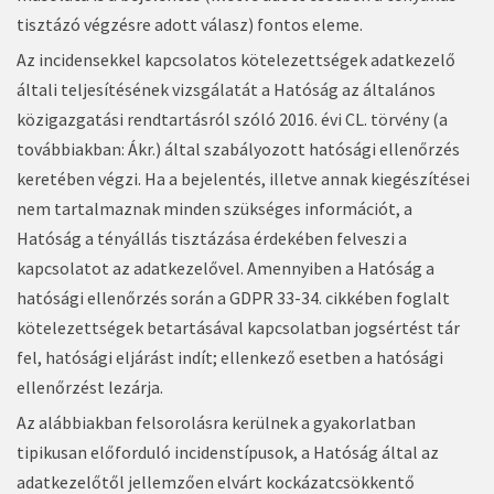
tisztázó végzésre adott válasz) fontos eleme.
Az incidensekkel kapcsolatos kötelezettségek adatkezelő
általi teljesítésének vizsgálatát a Hatóság az általános
közigazgatási rendtartásról szóló 2016. évi CL. törvény (a
továbbiakban: Ákr.) által szabályozott hatósági ellenőrzés
keretében végzi. Ha a bejelentés, illetve annak kiegészítései
nem tartalmaznak minden szükséges információt, a
Hatóság a tényállás tisztázása érdekében felveszi a
kapcsolatot az adatkezelővel. Amennyiben a Hatóság a
hatósági ellenőrzés során a GDPR 33-34. cikkében foglalt
kötelezettségek betartásával kapcsolatban jogsértést tár
fel, hatósági eljárást indít; ellenkező esetben a hatósági
ellenőrzést lezárja.
Az alábbiakban felsorolásra kerülnek a gyakorlatban
tipikusan előforduló incidenstípusok, a Hatóság által az
adatkezelőtől jellemzően elvárt kockázatcsökkentő