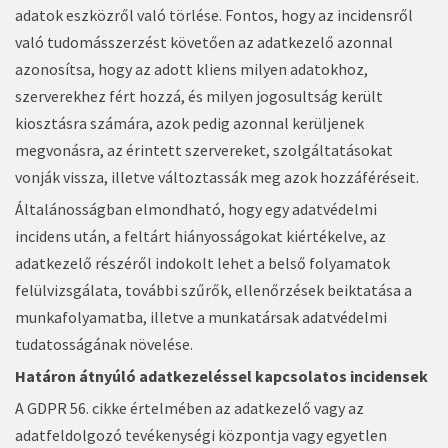
adatok eszközről való törlése. Fontos, hogy az incidensről
való tudomásszerzést követően az adatkezelő azonnal
azonosítsa, hogy az adott kliens milyen adatokhoz,
szerverekhez fért hozzá, és milyen jogosultság került
kiosztásra számára, azok pedig azonnal kerüljenek
megvonásra, az érintett szervereket, szolgáltatásokat
vonják vissza, illetve változtassák meg azok hozzáféréseit.
Általánosságban elmondható, hogy egy adatvédelmi
incidens után, a feltárt hiányosságokat kiértékelve, az
adatkezelő részéről indokolt lehet a belső folyamatok
felülvizsgálata, további szűrők, ellenőrzések beiktatása a
munkafolyamatba, illetve a munkatársak adatvédelmi
tudatosságának növelése.
Határon átnyúló adatkezeléssel kapcsolatos incidensek
A GDPR 56. cikke értelmében az adatkezelő vagy az
adatfeldolgozó tevékenységi központja vagy egyetlen