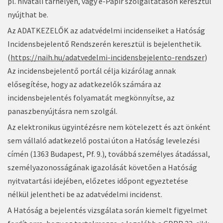
pl. hivatali tárhelyen, vagy e-Papír szolgáltatáson keresztül
nyújthat be.
Az ADATKEZELŐK az adatvédelmi incidenseiket a Hatóság
Incidensbejelentő Rendszerén keresztül is bejelenthetik.
(
https://naih.hu/adatvedelmi-incidensbejelento-rendszer
)
Az incidensbejelentő portál célja kizárólag annak
elősegítése, hogy az adatkezelők számára az
incidensbejelentés folyamatát megkönnyítse, az
panaszbenyújtásra nem szolgál.
Az elektronikus ügyintézésre nem kötelezett és azt önként
sem vállaló adatkezelő postai úton a Hatóság levelezési
címén (1363 Budapest, Pf. 9.), továbbá személyes átadással,
személyazonosságának igazolását követően a Hatóság
nyitvatartási idejében, előzetes időpont egyeztetése
nélkül jelentheti be az adatvédelmi incidenst.
A Hatóság a bejelentés vizsgálata során kiemelt figyelmet