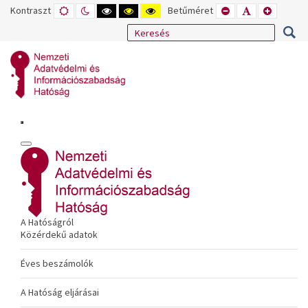
Kontraszt
ALAPÉRTELMEZETT
ÉJSZAKAI
NAGY
NAGY
NAGY
Betűméret
KISEBB
ALAPÉRTELME
NAGYOB
MÓD
MÓD
KONTRASZTÚ
KONTRASZTÚ
KONTRASZTÚ
BETŰTÍPUS
BETŰMÉRET
BETŰMÉ
FEKETE-
FEKETE
SÁRGA
BEÁLLÍTÁSA
BEÁLLÍTÁSA
BEÁLLÍT
FEHÉR
SÁRGA
FEKETE
MÓD
MÓD
MÓD
A Hatóságról
Közérdekű adatok
Éves beszámolók
A Hatóság eljárásai