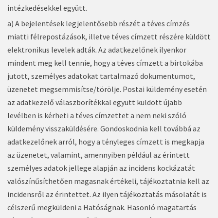
intézkedésekkel együtt.
a) A bejelentések legjelentősebb részét a téves címzés
miatti félrepostázások, illetve téves címzett részére küldött
elektronikus levelek adták. Az adatkezelőnek ilyenkor
mindent meg kell tennie, hogy a téves címzett a birtokába
jutott, személyes adatokat tartalmazó dokumentumot,
üzenetet megsemmisítse/törölje. Postai küldemény esetén
az adatkezelő válaszborítékkal együtt küldött újabb
levélben is kérheti a téves címzettet a nem neki szóló
küldemény visszaküldésére. Gondoskodnia kell továbbá az
adatkezelőnek arról, hogy a tényleges címzett is megkapja
az üzenetet, valamint, amennyiben például az érintett
személyes adatok jellege alapján az incidens kockázatát
valószínűsíthetően magasnak értékeli, tájékoztatnia kell az
incidensről az érintettet. Az ilyen tájékoztatás másolatát is
célszerű megküldeni a Hatóságnak. Hasonló magatartás