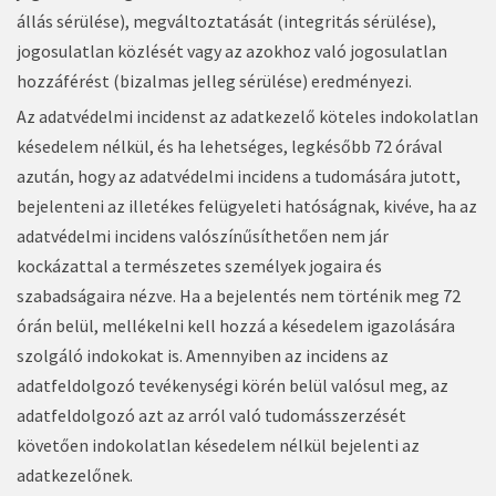
állás sérülése), megváltoztatását (integritás sérülése),
jogosulatlan közlését vagy az azokhoz való jogosulatlan
hozzáférést (bizalmas jelleg sérülése) eredményezi.
Az adatvédelmi incidenst az adatkezelő köteles indokolatlan
késedelem nélkül, és ha lehetséges, legkésőbb 72 órával
azután, hogy az adatvédelmi incidens a tudomására jutott,
bejelenteni az illetékes felügyeleti hatóságnak, kivéve, ha az
adatvédelmi incidens valószínűsíthetően nem jár
kockázattal a természetes személyek jogaira és
szabadságaira nézve. Ha a bejelentés nem történik meg 72
órán belül, mellékelni kell hozzá a késedelem igazolására
szolgáló indokokat is. Amennyiben az incidens az
adatfeldolgozó tevékenységi körén belül valósul meg, az
adatfeldolgozó azt az arról való tudomásszerzését
követően indokolatlan késedelem nélkül bejelenti az
adatkezelőnek.