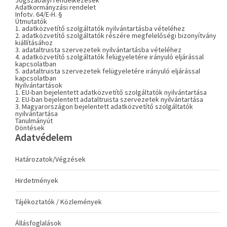
Jogszabályi rendelkezések
Adatkormányzási rendelet
Infotv. 64/E-H. §
Útmutatók
1. adatközvetítő szolgáltatók nyilvántartásba vételéhez
2. adatközvetítő szolgáltatók részére megfelelőségi bizonyítvány
kiállításához
3. adataltruista szervezetek nyilvántartásba vételéhez
4. adatközvetítő szolgáltatók felügyeletére irányuló eljárással
kapcsolatban
5. adataltruista szervezetek felügyeletére irányuló eljárással
kapcsolatban
Nyilvántartások
1. EU-ban bejelentett adatközvetítő szolgáltatók nyilvántartása
2. EU-ban bejelentett adataltruista szervezetek nyilvántartása
3. Magyarországon bejelentett adatközvetítő szolgáltatók
nyilvántartása
Tanulmányút
Döntések
Adatvédelem
Határozatok/Végzések
Hirdetmények
Tájékoztatók / Közlemények
Állásfoglalások