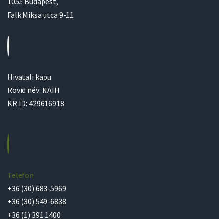
1055 Budapest,
Falk Miksa utca 9-11
Hivatali kapu
Rövid név: NAIH
KR ID: 429616918
Telefon
+36 (30) 683-5969
+36 (30) 549-6838
+36 (1) 391 1400