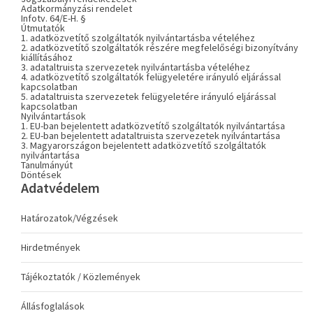
Adatkormányzási rendelet
Infotv. 64/E-H. §
Útmutatók
1. adatközvetítő szolgáltatók nyilvántartásba vételéhez
2. adatközvetítő szolgáltatók részére megfelelőségi bizonyítvány
kiállításához
3. adataltruista szervezetek nyilvántartásba vételéhez
4. adatközvetítő szolgáltatók felügyeletére irányuló eljárással
kapcsolatban
5. adataltruista szervezetek felügyeletére irányuló eljárással
kapcsolatban
Nyilvántartások
1. EU-ban bejelentett adatközvetítő szolgáltatók nyilvántartása
2. EU-ban bejelentett adataltruista szervezetek nyilvántartása
3. Magyarországon bejelentett adatközvetítő szolgáltatók
nyilvántartása
Tanulmányút
Döntések
Adatvédelem
Határozatok/Végzések
Hirdetmények
Tájékoztatók / Közlemények
Állásfoglalások