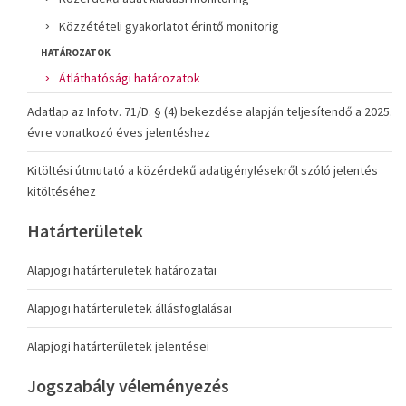
Közzétételi gyakorlatot érintő monitorig
HATÁROZATOK
Átláthatósági határozatok
Adatlap az Infotv. 71/D. § (4) bekezdése alapján teljesítendő a 2025.
évre vonatkozó éves jelentéshez
Kitöltési útmutató a közérdekű adatigénylésekről szóló jelentés
kitöltéséhez
Határterületek
Alapjogi határterületek határozatai
Alapjogi határterületek állásfoglalásai
Alapjogi határterületek jelentései
Jogszabály véleményezés