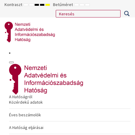
Kontraszt
Betűméret
ALAPÉRTELMEZETT
ÉJSZAKAI
NAGY
NAGY
NAGY
KISEBB
ALAPÉRTELMEZETT
NAGYOBB
MÓD
MÓD
KONTRASZTÚ
KONTRASZTÚ
KONTRASZTÚ
BETŰTÍPUS
BETŰMÉRET
BETŰMÉRET
FEKETE-
FEKETE
SÁRGA
BEÁLLÍTÁSA
BEÁLLÍTÁSA
BEÁLLÍTÁSA
FEHÉR
SÁRGA
FEKETE
MÓD
MÓD
MÓD
A Hatóságról
Közérdekű adatok
Éves beszámolók
A Hatóság eljárásai