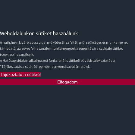
Weboldalunkon sütiket használunk
A naih.hu-n kizárólag az oldal működéséhez feltétlenül szükséges és munkamenet
támogató, az egyes felhasználói munkamenetek azonosítására szolgáló sütiket
(cookies) használunk.
A Hatóság oldalán alkalmazott funkcionális sütikről bővebb tájékoztatás a
"Tájékoztatás a sütikről" gomb megnyomásával érhető el.
Tájékoztató a sütikről
Elfogadom