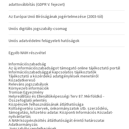
adattovábbítás (GDPR V. fejezet)
Az Európai Unió Bíróságának jogértelmezése (2003-tól)
Uniós digitális jogszabály-csomag
Uniós adatvédelmi felügyeleti hatóságok
Egyéb NAIH részvétel
Információszabadság
Az új információszabadságot támogató online tájékoztató portál
Információszabadsággal kapcsolatos tájékoztatók
Tájékoztató a közérdekű adatigénylések menetéről
Közadatkereső
Releváns jogszabályok
Környezeti információk
Tromsøi Egyezmény
Helyreállítási és Ellenállóképességi Terv 87. Mérföldkő -
Összefoglaló jelentés
Közpénzek felhasználásának átláthatósága
Költségvetési szervek, önkormányzatok stb. szerződési,
támogatási, kifizetési adatai: Központi Információs Közadat-
nyilvántartás
A NAIH közpénzköltés átláthatóságát érintő határozatai
Adatkormányzás
Jogszabályi rendelkezések