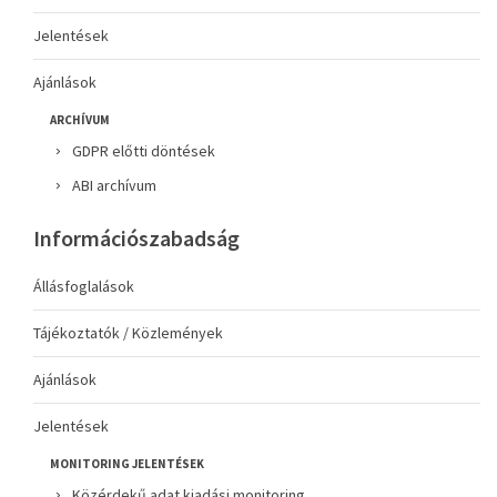
Jelentések
Ajánlások
ARCHÍVUM
GDPR előtti döntések
ABI archívum
Információszabadság
Állásfoglalások
Tájékoztatók / Közlemények
Ajánlások
Jelentések
MONITORING JELENTÉSEK
Közérdekű adat kiadási monitoring