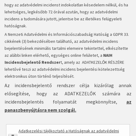
hogy az adatvédelmi incidenst indokolatlan késedelem nélkül, és ha
lehetséges, legkésőbb 72 órával azután, hogy az adatvédelmi
incidens a tudomására jutott, jelentse be az illetékes felügyeleti
hatóságnak.
A Nemzeti Adatvédelmi és Információszabadság Hatóság a GDPR 33.
cikkének (3) bekezdésében található, az adatvédelmi incidens
bejelentésének minimális tartalmi elemeire tekintettel, elkészítette
az alábbi linken elérhető, egységes online felületet, a
NAIH
Incidensbejelentő Rendszer
t, amely az ADATKEZELŐK RÉSZÉRE
lehetővé teszi az adatvédelmi incidens bejelentési kötelezettség
elektronikus úton történő teljesítését.
Az incidensbejelentő rendszer célja kizárólag annak
elősegítése, hogy az ADATKEZELŐK számára az
incidensbejelentés folyamatát megkönnyítse,
az
panaszbenyújtásra nem szolgál.
Adatkezelési tájékoztató a Hatóságnak az adatvédelmi