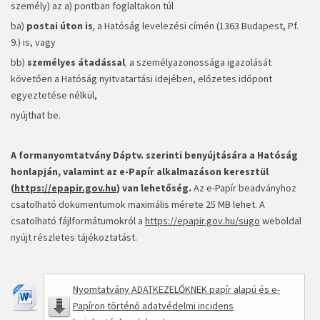
személy) az a) pontban foglaltakon túl
ba)
postai úton is
,
a Hatóság levelezési címén (1363 Budapest, Pf.
9.) is, vagy
bb)
személyes átadással
,
a személyazonossága igazolását
követően a Hatóság nyitvatartási idejében, előzetes időpont
egyeztetése nélkül,
nyújthat be.
A formanyomtatvány Dáptv. szerinti benyújtására a Hatóság
honlapján, valamint az e-Papír alkalmazáson keresztül
(
https://epapir.gov.hu
) van lehetőség.
Az e-Papír beadványhoz
csatolható dokumentumok maximális mérete 25 MB lehet. A
csatolható fájlformátumokról a
https://epapir.gov.hu/sugo
weboldal
nyújt részletes tájékoztatást.
Nyomtatvány ADATKEZELŐKNEK papír alapú és e-
Papíron történő adatvédelmi incidens