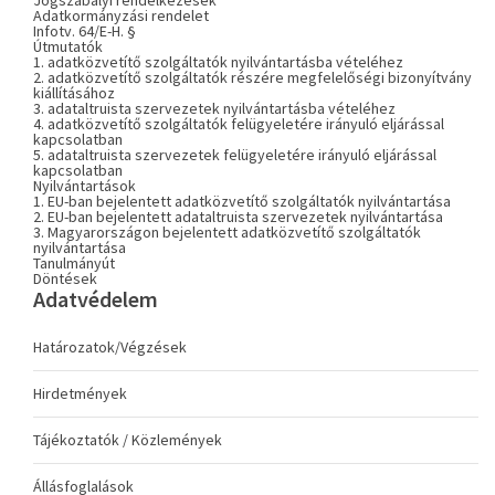
Jogszabályi rendelkezések
Adatkormányzási rendelet
Infotv. 64/E-H. §
Útmutatók
1. adatközvetítő szolgáltatók nyilvántartásba vételéhez
2. adatközvetítő szolgáltatók részére megfelelőségi bizonyítvány
kiállításához
3. adataltruista szervezetek nyilvántartásba vételéhez
4. adatközvetítő szolgáltatók felügyeletére irányuló eljárással
kapcsolatban
5. adataltruista szervezetek felügyeletére irányuló eljárással
kapcsolatban
Nyilvántartások
1. EU-ban bejelentett adatközvetítő szolgáltatók nyilvántartása
2. EU-ban bejelentett adataltruista szervezetek nyilvántartása
3. Magyarországon bejelentett adatközvetítő szolgáltatók
nyilvántartása
Tanulmányút
Döntések
Adatvédelem
Határozatok/Végzések
Hirdetmények
Tájékoztatók / Közlemények
Állásfoglalások