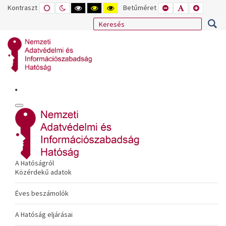
Kontraszt
ALAPÉRTELMEZETT
ÉJSZAKAI
NAGY
NAGY
NAGY
Betűméret
KISEBB
ALAPÉRTELME
NAGYOB
MÓD
MÓD
KONTRASZTÚ
KONTRASZTÚ
KONTRASZTÚ
BETŰTÍPUS
BETŰMÉRET
BETŰMÉ
FEKETE-
FEKETE
SÁRGA
BEÁLLÍTÁSA
BEÁLLÍTÁSA
BEÁLLÍT
FEHÉR
SÁRGA
FEKETE
MÓD
MÓD
MÓD
A Hatóságról
Közérdekű adatok
Éves beszámolók
A Hatóság eljárásai