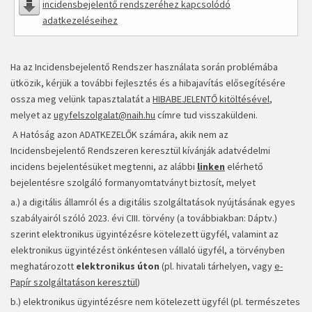
incidensbejelentő rendszeréhez kapcsolódó
adatkezeléseihez
Ha az Incidensbejelentő Rendszer használata során problémába
ütközik, kérjük a további fejlesztés és a hibajavítás elősegítésére
ossza meg velünk tapasztalatát a
HIBABEJELENTŐ kitöltésével
,
melyet az
ugyfelszolgalat@naih.hu
címre tud visszaküldeni.
A Hatóság azon ADATKEZELŐK számára, akik nem az
Incidensbejelentő Rendszeren keresztül kívánják adatvédelmi
incidens bejelentésüket megtenni, az alábbi
linken
elérhető
bejelentésre szolgáló formanyomtatványt biztosít, melyet
a.) a digitális államról és a digitális szolgáltatások nyújtásának egyes
szabályairól szóló 2023. évi CIII. törvény (a továbbiakban: Dáptv.)
szerint elektronikus ügyintézésre kötelezett ügyfél, valamint az
elektronikus ügyintézést önkéntesen vállaló ügyfél, a törvényben
meghatározott
elektronikus úton
(pl. hivatali tárhelyen, vagy
e-
Papír szolgáltatáson keresztül
)
b.) elektronikus ügyintézésre nem kötelezett ügyfél (pl. természetes