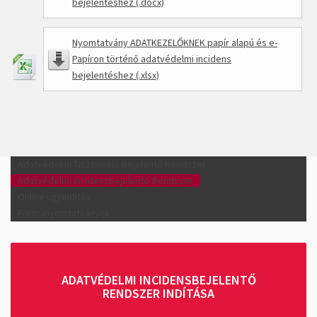
bejelentéshez (.docx)
Nyomtatvány ADATKEZELŐKNEK papír alapú és e-
Papíron történő adatvédelmi incidens
bejelentéshez (.xlsx)
Adatvédelmi Tisztviselő Bejelentő Rendszer
Adatvédelmi Incidensbejelentő Rendszer
Online ügyindítás
Formanyomtatványok
ADATVÉDELMI INCIDENSBEJELENTŐ
RENDSZER INDÍTÁSA