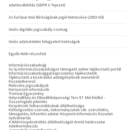
adattovábbítás (GDPR V. fejezet)
Az Európai Unió Bíróságának jogértelmezése (2003-tól)
Uniós digitális jogszabály-csomag
Uniós adatvédelmi felügyeleti hatóságok
Egyéb NAIH részvétel
Információszabadság
Az új információszabadságot támogató online tájékoztató portál
Információszabadsággal kapcsolatos tájékoztatók
Tájékoztató a közérdekű adatigénylések menetéről
Közadatkereső
Releváns jogszabályok
Környezeti információk
Tromsøi Egyezmény
Helyreállítási és Ellenállóképességi Terv 87. Mérföldkő -
Összefoglaló jelentés
Közpénzek felhasználásának átláthatósága
Költségvetési szervek, önkormányzatok stb. szerződési,
támogatási, kifizetési adatai: Központi Információs Közadat-
nyilvántartás
A NAIH közpénzköltés átláthatóságát érintő határozatai
Adatkormányzás