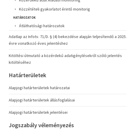
Közérdekű adat kiadási monitoring
Közzétételi gyakorlatot érintő monitorig
HATÁROZATOK
Átláthatósági határozatok
Adatlap az Infotv. 71/D. § (4) bekezdése alapján teljesítendő a 2025.
évre vonatkozó éves jelentéshez
Kitöltési útmutató a közérdekű adatigénylésekről szóló jelentés
kitöltéséhez
Határterületek
Alapjogi határterületek határozatai
Alapjogi határterületek állásfoglalásai
Alapjogi határterületek jelentései
Jogszabály véleményezés