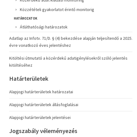
Közérdekű adat kiadási monitoring
Közzétételi gyakorlatot érintő monitorig
HATÁROZATOK
Átláthatósági határozatok
Adatlap az Infotv. 71/D. § (4) bekezdése alapján teljesítendő a 2025.
évre vonatkozó éves jelentéshez
Kitöltési útmutató a közérdekű adatigénylésekről szóló jelentés
kitöltéséhez
Határterületek
Alapjogi határterületek határozatai
Alapjogi határterületek állásfoglalásai
Alapjogi határterületek jelentései
Jogszabály véleményezés