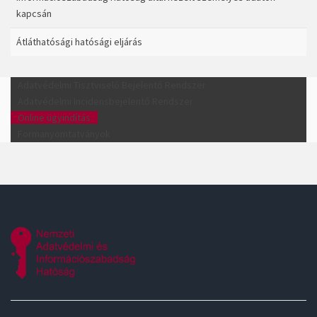
kapcsán
Átláthatósági hatósági eljárás
Adatvédelmi Tisztviselő Bejelentő Rendszer
Adatvédelmi Incidensbejelentő Rendszer
Online ügyindítás
Formanyomtatványok