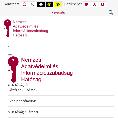
Kontraszt
ALAPÉRTELMEZETT
ÉJSZAKAI
NAGY
NAGY
NAGY
Betűméret
KISEBB
ALAPÉRTELME
NAGYOB
MÓD
MÓD
KONTRASZTÚ
KONTRASZTÚ
KONTRASZTÚ
BETŰTÍPUS
BETŰMÉRET
BETŰMÉ
FEKETE-
FEKETE
SÁRGA
BEÁLLÍTÁSA
BEÁLLÍTÁSA
BEÁLLÍT
FEHÉR
SÁRGA
FEKETE
MÓD
MÓD
MÓD
A Hatóságról
Közérdekű adatok
Éves beszámolók
A Hatóság eljárásai