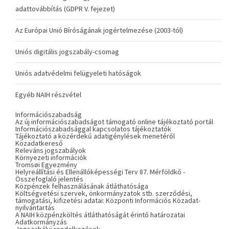
adattovábbítás (GDPR V. fejezet)
Az Európai Unió Bíróságának jogértelmezése (2003-tól)
Uniós digitális jogszabály-csomag
Uniós adatvédelmi felügyeleti hatóságok
Egyéb NAIH részvétel
Információszabadság
Az új információszabadságot támogató online tájékoztató portál
Információszabadsággal kapcsolatos tájékoztatók
Tájékoztató a közérdekű adatigénylések menetéről
Közadatkereső
Releváns jogszabályok
Környezeti információk
Tromsøi Egyezmény
Helyreállítási és Ellenállóképességi Terv 87. Mérföldkő -
Összefoglaló jelentés
Közpénzek felhasználásának átláthatósága
Költségvetési szervek, önkormányzatok stb. szerződési,
támogatási, kifizetési adatai: Központi Információs Közadat-
nyilvántartás
A NAIH közpénzköltés átláthatóságát érintő határozatai
Adatkormányzás