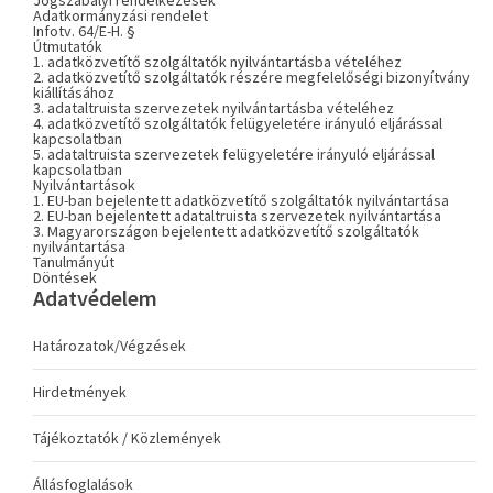
Jogszabályi rendelkezések
Adatkormányzási rendelet
Infotv. 64/E-H. §
Útmutatók
1. adatközvetítő szolgáltatók nyilvántartásba vételéhez
2. adatközvetítő szolgáltatók részére megfelelőségi bizonyítvány
kiállításához
3. adataltruista szervezetek nyilvántartásba vételéhez
4. adatközvetítő szolgáltatók felügyeletére irányuló eljárással
kapcsolatban
5. adataltruista szervezetek felügyeletére irányuló eljárással
kapcsolatban
Nyilvántartások
1. EU-ban bejelentett adatközvetítő szolgáltatók nyilvántartása
2. EU-ban bejelentett adataltruista szervezetek nyilvántartása
3. Magyarországon bejelentett adatközvetítő szolgáltatók
nyilvántartása
Tanulmányút
Döntések
Adatvédelem
Határozatok/Végzések
Hirdetmények
Tájékoztatók / Közlemények
Állásfoglalások