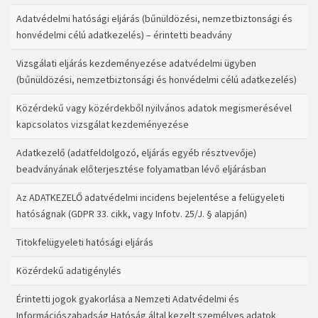
Adatvédelmi hatósági eljárás (bűnüldözési, nemzetbiztonsági és
honvédelmi célú adatkezelés) – érintetti beadvány
Vizsgálati eljárás kezdeményezése adatvédelmi ügyben
(bűnüldözési, nemzetbiztonsági és honvédelmi célú adatkezelés)
Közérdekű vagy közérdekből nyilvános adatok megismerésével
kapcsolatos vizsgálat kezdeményezése
Adatkezelő (adatfeldolgozó, eljárás egyéb résztvevője)
beadványának előterjesztése folyamatban lévő eljárásban
Az ADATKEZELŐ adatvédelmi incidens bejelentése a felügyeleti
hatóságnak (GDPR 33. cikk, vagy Infotv. 25/J. § alapján)
Titokfelügyeleti hatósági eljárás
Közérdekű adatigénylés
Érintetti jogok gyakorlása a Nemzeti Adatvédelmi és
Információszabadság Hatóság által kezelt személyes adatok