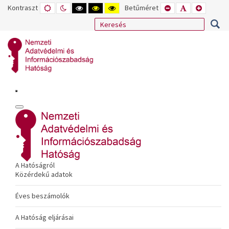
Kontraszt
ALAPÉRTELMEZETT
ÉJSZAKAI
NAGY
NAGY
NAGY
Betűméret
KISEBB
ALAPÉRTELME
NAGYOB
MÓD
MÓD
KONTRASZTÚ
KONTRASZTÚ
KONTRASZTÚ
BETŰTÍPUS
BETŰMÉRET
BETŰMÉ
FEKETE-
FEKETE
SÁRGA
BEÁLLÍTÁSA
BEÁLLÍTÁSA
BEÁLLÍT
FEHÉR
SÁRGA
FEKETE
MÓD
MÓD
MÓD
A Hatóságról
Közérdekű adatok
Éves beszámolók
A Hatóság eljárásai