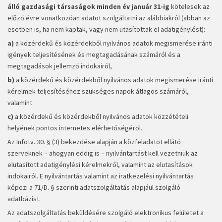
álló gazdasági társaságok
minden év január 31-ig
kötelesek az
előző évre vonatkozóan adatot szolgáltatni az alábbiakról (abban az
esetben is, ha nem kaptak, vagy nem utasítottak el adatigénylést):
a)
a közérdekű és közérdekből nyilvános adatok megismerése iránti
igények teljesítésének és megtagadásának számáról és a
megtagadások jellemző indokairól,
b)
a közérdekű és közérdekből nyilvános adatok megismerése iránti
kérelmek teljesítéséhez szükséges napok átlagos számáról,
valamint
c)
a közérdekű és közérdekből nyilvános adatok közzétételi
helyének pontos internetes elérhetőségéről.
Az Infotv. 30. § (3) bekezdése alapján a közfeladatot ellátó
szerveknek – ahogyan eddig is – nyilvántartást kell vezetniük az
elutasított adatigénylési kérelmekről, valamint az elutasítások
indokairól. E nyilvántartás valamint az iratkezelési nyilvántartás
képezi a 71/D. § szerinti adatszolgáltatás alapjául szolgáló
adatbázist.
Az adatszolgáltatás beküldésére szolgáló elektronikus felületet a