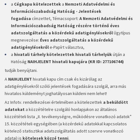
a
Cégkapu kötelezettek
a
Nemzeti Adatvédelmi és
Információszabadság Hatóság - Jelentések
fogadása
címzettet, Témacsoport:
A Nemzeti Adatvédelmi és
Információszabadság Hatóság részére történő éves
adatszolgáltatás a közérdekű adatigénylésekről
Ügytípus
megnevezése:
Éves adatszolgáltatás a közérdekű
adatigénylésekről
e-Papírt választva,
a
hivatali tárhely kötelezettek hivatali tárhelyük
útján a
Hatóság
NAIHJELENT hivatali kapujára (KR ID: 277106744)
tudják benyújtani.
A
NAIHJELENT
hivatali kapu cím csak és kizárólag az
adatigénylésekről szóló jelentések fogadására szolgál, arra más
hivatalos küldeményt joghatályosan küldeni nem lehet!
Az Infotv. rendelkezései értelmében a kötelezettek
a beküldött
adatokat
a közzétételre szolgáló honlapjukon az általános
közzétételi lista „II. tevékenységre, működésre vonatkozó adatok”
15. közzétételi egységében (a közérdekű adatokkal kapcsolatos
kötelező statisztikai adatszolgáltatás adott szervre vonatkozó
adatai) is
kötelesek közzé tenni
.