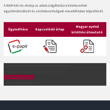
A NAIH kéri és elvárja az adatszolgáltatásra kötelezettek
együttműködését és a kötelezettségeik maradéktalan teljesítését.
Magyar nyelvű
Ügyindítása
Kapcsolódó űrlap
kitöltési útmutató
Adatvédelmi Tisztviselő Bejelentő Rendszer
Adatvédelmi Incidensbejelentő Rendszer
Online ügyindítás
Formanyomtatványok