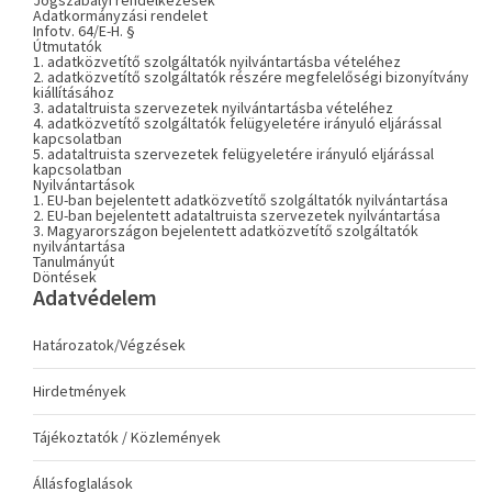
Jogszabályi rendelkezések
Adatkormányzási rendelet
Infotv. 64/E-H. §
Útmutatók
1. adatközvetítő szolgáltatók nyilvántartásba vételéhez
2. adatközvetítő szolgáltatók részére megfelelőségi bizonyítvány
kiállításához
3. adataltruista szervezetek nyilvántartásba vételéhez
4. adatközvetítő szolgáltatók felügyeletére irányuló eljárással
kapcsolatban
5. adataltruista szervezetek felügyeletére irányuló eljárással
kapcsolatban
Nyilvántartások
1. EU-ban bejelentett adatközvetítő szolgáltatók nyilvántartása
2. EU-ban bejelentett adataltruista szervezetek nyilvántartása
3. Magyarországon bejelentett adatközvetítő szolgáltatók
nyilvántartása
Tanulmányút
Döntések
Adatvédelem
Határozatok/Végzések
Hirdetmények
Tájékoztatók / Közlemények
Állásfoglalások