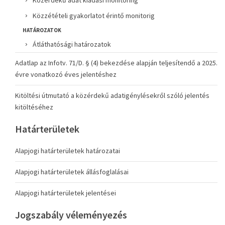
Közérdekű adat kiadási monitoring
Közzétételi gyakorlatot érintő monitorig
HATÁROZATOK
Átláthatósági határozatok
Adatlap az Infotv. 71/D. § (4) bekezdése alapján teljesítendő a 2025.
évre vonatkozó éves jelentéshez
Kitöltési útmutató a közérdekű adatigénylésekről szóló jelentés
kitöltéséhez
Határterületek
Alapjogi határterületek határozatai
Alapjogi határterületek állásfoglalásai
Alapjogi határterületek jelentései
Jogszabály véleményezés