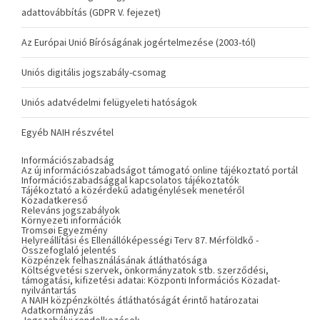
adattovábbítás (GDPR V. fejezet)
Az Európai Unió Bíróságának jogértelmezése (2003-tól)
Uniós digitális jogszabály-csomag
Uniós adatvédelmi felügyeleti hatóságok
Egyéb NAIH részvétel
Információszabadság
Az új információszabadságot támogató online tájékoztató portál
Információszabadsággal kapcsolatos tájékoztatók
Tájékoztató a közérdekű adatigénylések menetéről
Közadatkereső
Releváns jogszabályok
Környezeti információk
Tromsøi Egyezmény
Helyreállítási és Ellenállóképességi Terv 87. Mérföldkő -
Összefoglaló jelentés
Közpénzek felhasználásának átláthatósága
Költségvetési szervek, önkormányzatok stb. szerződési,
támogatási, kifizetési adatai: Központi Információs Közadat-
nyilvántartás
A NAIH közpénzköltés átláthatóságát érintő határozatai
Adatkormányzás