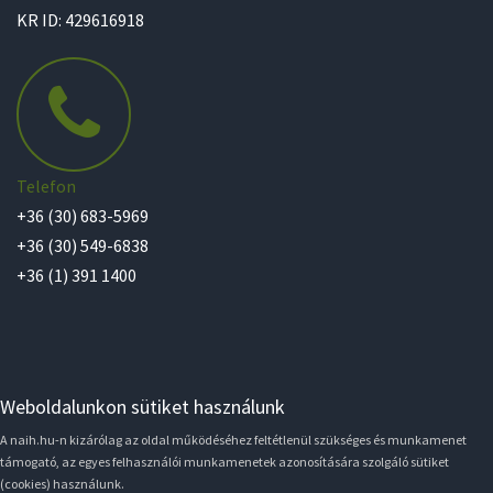
KR ID: 429616918
Telefon
+36 (30) 683-5969
+36 (30) 549-6838
+36 (1) 391 1400
Weboldalunkon sütiket használunk
A naih.hu-n kizárólag az oldal működéséhez feltétlenül szükséges és munkamenet
támogató, az egyes felhasználói munkamenetek azonosítására szolgáló sütiket
(cookies) használunk.