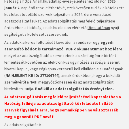
Hatóság a
https://naih.hu/adatlap-eves-jelenteshez
oldalon
2025.
január 2.
napjától teszi elérhetővé, ezt követően tudják a kötelezett
közfeladatot ellátó szervek teljesíteni a 2024. évre vonatkozó
adatszolgáltatásukat. Az adatszolgáltatás megfelelő teljesítése
érdekében a Hatóság a naih.hu oldalon elérhető
Útmutatóban
nyújt
segítséget a kötelezett szerveknek.
Az adatok sikeres feltöltését követően a rendszer egy
egyedi
azonosító kódot is tartalmazó .PDF dokumentumot hoz létre
,
melyet az adatszolgáltató szervezetnek a számítógépre történt
lementését követően az elektronikus ügyintézés szabályai szerint
hivatali kapun, vagy cégkapun keresztül kell elküldenie a Hatóságnak
(
NAIHJELENT KR ID:
277106744
), annak érdekében, hogy a beküldő
személyéről a NAIH meggyőződhessen és az adatszolgáltatást
hitelesíteni tudja.
E nélkül az adatszolgáltatás érvénytelen.
Az adatszolgáltatás megfelelő teljesítésével kapcsolatban a
Hatóság felhívja az adatszolgáltató közfeladatot ellátó
szervek figyelmét arra, hogy
semmiképpen ne változtassák
meg a generált PDF nevét
!
Az adatszolgáltatást: