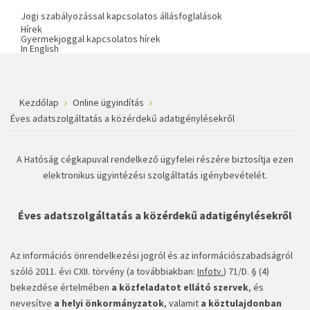
Jogi szabályozással kapcsolatos állásfoglalások
Hírek
Gyermekjoggal kapcsolatos hírek
In English
Kezdőlap
Online ügyindítás
Éves adatszolgáltatás a közérdekű adatigénylésekről
A Hatóság cégkapuval rendelkező ügyfelei részére biztosítja ezen
elektronikus ügyintézési szolgáltatás igénybevételét.
Éves adatszolgáltatás a közérdekű adatigénylésekről
Az információs önrendelkezési jogról és az információszabadságról
szóló 2011. évi CXII. törvény (a továbbiakban:
Infotv.
) 71/D. § (4)
bekezdése értelmében
a közfeladatot ellátó szervek
, és
nevesítve
a helyi önkormányzatok
, valamit
a köztulajdonban