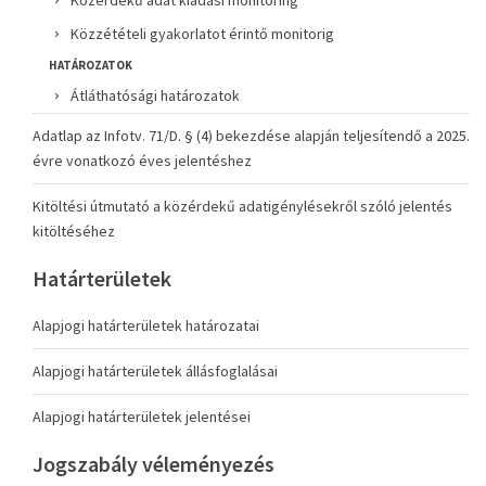
Közérdekű adat kiadási monitoring
Közzétételi gyakorlatot érintő monitorig
HATÁROZATOK
Átláthatósági határozatok
Adatlap az Infotv. 71/D. § (4) bekezdése alapján teljesítendő a 2025.
évre vonatkozó éves jelentéshez
Kitöltési útmutató a közérdekű adatigénylésekről szóló jelentés
kitöltéséhez
Határterületek
Alapjogi határterületek határozatai
Alapjogi határterületek állásfoglalásai
Alapjogi határterületek jelentései
Jogszabály véleményezés