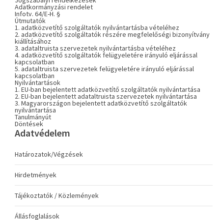
Jogszabályi rendelkezések
Adatkormányzási rendelet
Infotv. 64/E-H. §
Útmutatók
1. adatközvetítő szolgáltatók nyilvántartásba vételéhez
2. adatközvetítő szolgáltatók részére megfelelőségi bizonyítvány
kiállításához
3. adataltruista szervezetek nyilvántartásba vételéhez
4. adatközvetítő szolgáltatók felügyeletére irányuló eljárással
kapcsolatban
5. adataltruista szervezetek felügyeletére irányuló eljárással
kapcsolatban
Nyilvántartások
1. EU-ban bejelentett adatközvetítő szolgáltatók nyilvántartása
2. EU-ban bejelentett adataltruista szervezetek nyilvántartása
3. Magyarországon bejelentett adatközvetítő szolgáltatók
nyilvántartása
Tanulmányút
Döntések
Adatvédelem
Határozatok/Végzések
Hirdetmények
Tájékoztatók / Közlemények
Állásfoglalások