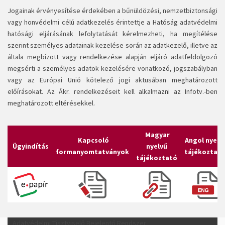
Jogainak érvényesítése érdekében a bűnüldözési, nemzetbiztonsági
vagy honvédelmi célú adatkezelés érintettje a Hatóság adatvédelmi
hatósági eljárásának lefolytatását kérelmezheti, ha megítélése
szerint személyes adatainak kezelése során az adatkezelő, illetve az
általa megbízott vagy rendelkezése alapján eljáró adatfeldolgozó
megsérti a személyes adatok kezelésére vonatkozó, jogszabályban
vagy az Európai Unió kötelező jogi aktusában meghatározott
előírásokat. Az Ákr. rendelkezéseit kell alkalmazni az Infotv.-ben
meghatározott eltérésekkel.
Magyar
Kapcsoló
Angol nyelv
Ügyindítás
nyelvű
formanyomtatványok
tájékoztat
tájékoztató
Adatvédelmi Tisztviselő Bejelentő Rendszer