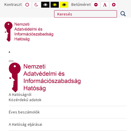
Kontraszt
ALAPÉRTELMEZETT
ÉJSZAKAI
NAGY
NAGY
NAGY
Betűméret
KISEBB
ALAPÉRTELME
NAGYOB
MÓD
MÓD
KONTRASZTÚ
KONTRASZTÚ
KONTRASZTÚ
BETŰTÍPUS
BETŰMÉRET
BETŰMÉ
FEKETE-
FEKETE
SÁRGA
BEÁLLÍTÁSA
BEÁLLÍTÁSA
BEÁLLÍT
FEHÉR
SÁRGA
FEKETE
MÓD
MÓD
MÓD
A Hatóságról
Közérdekű adatok
Éves beszámolók
A Hatóság eljárásai