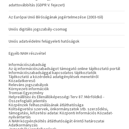
adattovábbítás (GDPR V. fejezet)
Az Európai Unió Bíróságának jogértelmezése (2003-tól)
Uniós digitális jogszabály-csomag
Uniós adatvédelmi felügyeleti hatóságok
Egyéb NAIH részvétel
Információszabadság
Az új információszabadságot támogató online tájékoztató portál
Információszabadsággal kapcsolatos tájékoztatók
Tájékoztató a közérdekű adatigénylések menetéről
Közadatkereső
Releváns jogszabályok
Környezeti információk
Tromsøi Egyezmény
Helyreállítási és Ellenállóképességi Terv 87. Mérföldkő -
Összefoglaló jelentés
Közpénzek felhasználásának átláthatósága
Költségvetési szervek, önkormányzatok stb. szerződési,
támogatási, kifizetési adatai: Központi Információs Közadat-
nyilvántartás
A NAIH közpénzköltés átláthatóságát érintő határozatai
Adatkormányzás