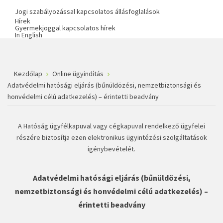
Jogi szabályozással kapcsolatos állásfoglalások
Hírek
Gyermekjoggal kapcsolatos hírek
In English
Kezdőlap
Online ügyindítás
Adatvédelmi hatósági eljárás (bűnüldözési, nemzetbiztonsági és
honvédelmi célú adatkezelés) – érintetti beadvány
A Hatóság ügyfélkapuval vagy cégkapuval rendelkező ügyfelei
részére biztosítja ezen elektronikus ügyintézési szolgáltatások
igénybevételét.
Adatvédelmi hatósági eljárás (bűnüldözési,
nemzetbiztonsági és honvédelmi célú adatkezelés) –
érintetti beadvány