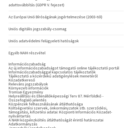
adattovábbítás (GDPR V. fejezet)
Az Európai Unió Bíróságának jogértelmezése (2003-tól)
Uniós digitális jogszabály-csomag
Uniós adatvédelmi felügyeleti hatóságok
Egyéb NAIH részvétel
Információszabadság
Az új információszabadságot támogató online tájékoztató portál
Információszabadsággal kapcsolatos tájékoztatók
Tájékoztató a közérdekű adatigénylések menetéről
Közadatkereső
Releváns jogszabályok
Környezeti információk
Tromsøi Egyezmény
Helyreállítási és Ellenállóképességi Terv 87. Mérföldkő -
Összefoglaló jelentés
Közpénzek felhasználásának átláthatósága
Költségvetési szervek, önkormányzatok stb. szerződési,
támogatási, kifizetési adatai: Központi Információs Közadat-
nyilvántartás
A NAIH közpénzköltés átláthatóságát érintő határozatai
Adatkormányzás