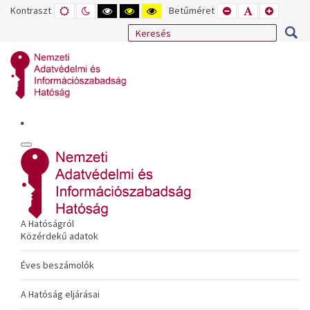
Kontraszt
ALAPÉRTELMEZETT
ÉJSZAKAI
NAGY
NAGY
NAGY
Betűméret
KISEBB
ALAPÉRTELME
NAGYOB
MÓD
MÓD
KONTRASZTÚ
KONTRASZTÚ
KONTRASZTÚ
BETŰTÍPUS
BETŰMÉRET
BETŰMÉ
FEKETE-
FEKETE
SÁRGA
BEÁLLÍTÁSA
BEÁLLÍTÁSA
BEÁLLÍT
FEHÉR
SÁRGA
FEKETE
MÓD
MÓD
MÓD
A Hatóságról
Közérdekű adatok
Éves beszámolók
A Hatóság eljárásai