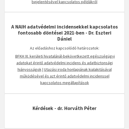
bejelentésével kapcsolatos példákról
A NAIH adatvédelmi incidensekkel kapcsolatos
fontosabb döntései 2021-ben - Dr. Eszteri
Dániel
Az előadáshoz kapcsolódó határozatok:
BFKH XI. kerületi hivatalánál-bekövetkezett egészségügyi
adatokat érintő adatvédelmi incidens és adatbiztonsági
hiányosságok
|
Utazási iroda honlapjának kialakitásával
működésével és azt érintő adatvédelmi incidenssel
kapcsolatos megállapítások
Kérdések - dr. Horváth Péter