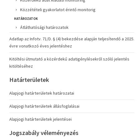
Közérdekű adat kiadási monitoring
Közzétételi gyakorlatot érintő monitorig
HATÁROZATOK
Átláthatósági határozatok
Adatlap az Infotv. 71/D. § (4) bekezdése alapján teljesítendő a 2025.
évre vonatkozó éves jelentéshez
Kitöltési útmutató a közérdekű adatigénylésekről szóló jelentés
kitöltéséhez
Határterületek
Alapjogi határterületek határozatai
Alapjogi határterületek állásfoglalásai
Alapjogi határterületek jelentései
Jogszabály véleményezés