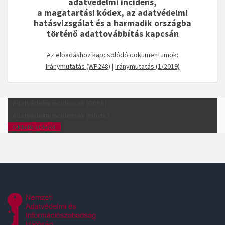
adatvédelmi incidens,
a magatartási kódex, az adatvédelmi
hatásvizsgálat és a harmadik országba
történő adattovábbítás kapcsán
Az előadáshoz kapcsolódó dokumentumok:
Iránymutatás (WP248)
|
Iránymutatás (1/2019)
Adatvédelmi incidensek (GDPR)
Adatvédelmi incidensek (Infotv.)
Oktató videók