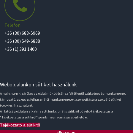
Telefon
+36 (30) 683-5969
+36 (30) 549-6838
+36 (1) 391 1400
Weboldalunkon sütiket használunk
A naih.hu-n kizárólag az oldal működéséhez feltétlenül szükséges és munkamenet
támogató, az egyes felhasználói munkamenetek azonosítására szolgáló sütiket
(cookies) használunk.
A Hatóság oldalán alkalmazott funkcionális sütikről bővebb tájékoztatás a
"Tájékoztatás a sütikről" gomb megnyomásával érhető el.
Tájékoztató a sütikről
Elfogadom