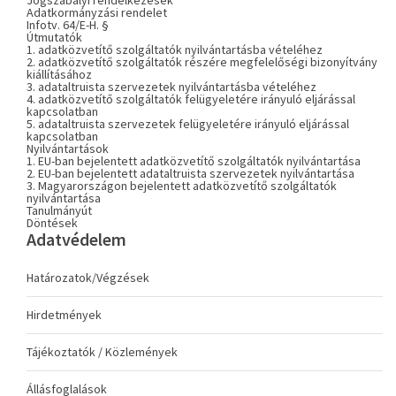
Jogszabályi rendelkezések
Adatkormányzási rendelet
Infotv. 64/E-H. §
Útmutatók
1. adatközvetítő szolgáltatók nyilvántartásba vételéhez
2. adatközvetítő szolgáltatók részére megfelelőségi bizonyítvány
kiállításához
3. adataltruista szervezetek nyilvántartásba vételéhez
4. adatközvetítő szolgáltatók felügyeletére irányuló eljárással
kapcsolatban
5. adataltruista szervezetek felügyeletére irányuló eljárással
kapcsolatban
Nyilvántartások
1. EU-ban bejelentett adatközvetítő szolgáltatók nyilvántartása
2. EU-ban bejelentett adataltruista szervezetek nyilvántartása
3. Magyarországon bejelentett adatközvetítő szolgáltatók
nyilvántartása
Tanulmányút
Döntések
Adatvédelem
Határozatok/Végzések
Hirdetmények
Tájékoztatók / Közlemények
Állásfoglalások