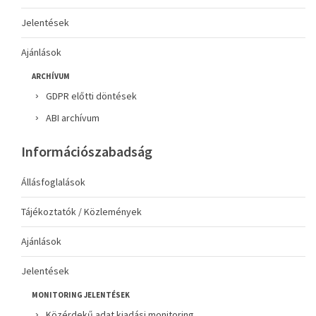
Jelentések
Ajánlások
ARCHÍVUM
GDPR előtti döntések
ABI archívum
Információszabadság
Állásfoglalások
Tájékoztatók / Közlemények
Ajánlások
Jelentések
MONITORING JELENTÉSEK
Közérdekű adat kiadási monitoring