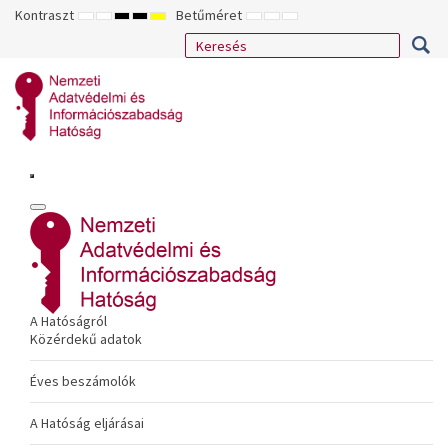
Kontraszt
Betűméret
ALAPÉRTELMEZETT
ÉJSZAKAI
NAGY
NAGY
NAGY
KISEBB
ALAPÉRTELMEZETT
NAGYOBB
MÓD
MÓD
KONTRASZTÚ
KONTRASZTÚ
KONTRASZTÚ
BETŰTÍPUS
BETŰMÉRET
BETŰMÉRET
FEKETE-
FEKETE
SÁRGA
BEÁLLÍTÁSA
BEÁLLÍTÁSA
BEÁLLÍTÁSA
FEHÉR
SÁRGA
FEKETE
MÓD
MÓD
MÓD
A Hatóságról
Közérdekű adatok
Éves beszámolók
A Hatóság eljárásai