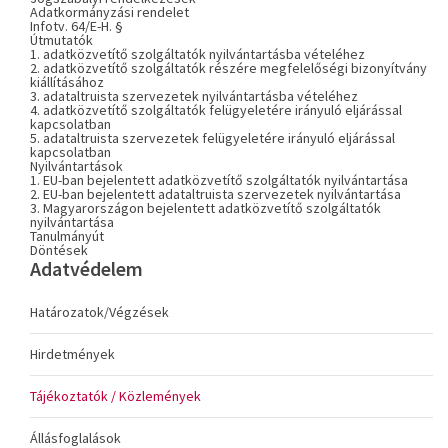
Adatkormányzási rendelet
Infotv. 64/E-H. §
Útmutatók
1. adatközvetítő szolgáltatók nyilvántartásba vételéhez
2. adatközvetítő szolgáltatók részére megfelelőségi bizonyítvány
kiállításához
3. adataltruista szervezetek nyilvántartásba vételéhez
4. adatközvetítő szolgáltatók felügyeletére irányuló eljárással
kapcsolatban
5. adataltruista szervezetek felügyeletére irányuló eljárással
kapcsolatban
Nyilvántartások
1. EU-ban bejelentett adatközvetítő szolgáltatók nyilvántartása
2. EU-ban bejelentett adataltruista szervezetek nyilvántartása
3. Magyarországon bejelentett adatközvetítő szolgáltatók
nyilvántartása
Tanulmányút
Döntések
Adatvédelem
Határozatok/Végzések
Hirdetmények
Tájékoztatók / Közlemények
Állásfoglalások