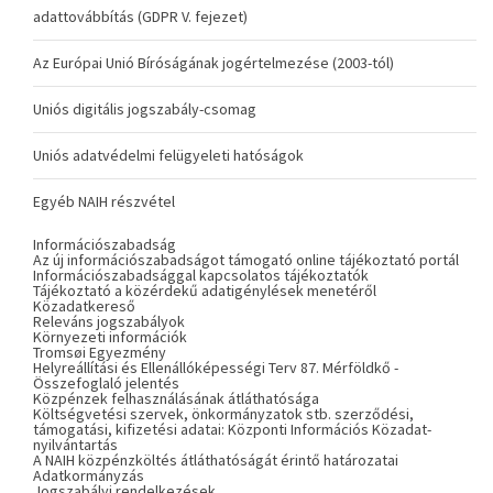
adattovábbítás (GDPR V. fejezet)
Az Európai Unió Bíróságának jogértelmezése (2003-tól)
Uniós digitális jogszabály-csomag
Uniós adatvédelmi felügyeleti hatóságok
Egyéb NAIH részvétel
Információszabadság
Az új információszabadságot támogató online tájékoztató portál
Információszabadsággal kapcsolatos tájékoztatók
Tájékoztató a közérdekű adatigénylések menetéről
Közadatkereső
Releváns jogszabályok
Környezeti információk
Tromsøi Egyezmény
Helyreállítási és Ellenállóképességi Terv 87. Mérföldkő -
Összefoglaló jelentés
Közpénzek felhasználásának átláthatósága
Költségvetési szervek, önkormányzatok stb. szerződési,
támogatási, kifizetési adatai: Központi Információs Közadat-
nyilvántartás
A NAIH közpénzköltés átláthatóságát érintő határozatai
Adatkormányzás
Jogszabályi rendelkezések