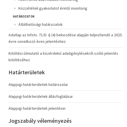
Közzétételi gyakorlatot érintő monitorig
HATÁROZATOK
Átláthatósági határozatok
Adatlap az Infotv. 71/D. § (4) bekezdése alapján teljesítendő a 2025.
évre vonatkozó éves jelentéshez
Kitöltési útmutató a közérdekű adatigénylésekről szóló jelentés
kitöltéséhez
Határterületek
Alapjogi határterületek határozatai
Alapjogi határterületek állásfoglalásai
Alapjogi határterületek jelentései
Jogszabály véleményezés