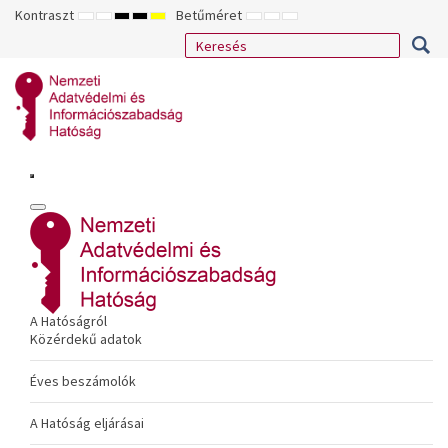
Kontraszt
Betűméret
ALAPÉRTELMEZETT
ÉJSZAKAI
NAGY
NAGY
NAGY
KISEBB
ALAPÉRTELMEZETT
NAGYOBB
MÓD
MÓD
KONTRASZTÚ
KONTRASZTÚ
KONTRASZTÚ
BETŰTÍPUS
BETŰMÉRET
BETŰMÉRET
FEKETE-
FEKETE
SÁRGA
BEÁLLÍTÁSA
BEÁLLÍTÁSA
BEÁLLÍTÁSA
FEHÉR
SÁRGA
FEKETE
MÓD
MÓD
MÓD
A Hatóságról
Közérdekű adatok
Éves beszámolók
A Hatóság eljárásai