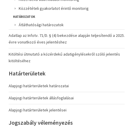
Közzétételi gyakorlatot érintő monitorig
HATÁROZATOK
Átláthatósági határozatok
Adatlap az Infotv. 71/D. § (4) bekezdése alapján teljesítendő a 2025.
évre vonatkozó éves jelentéshez
Kitöltési útmutató a közérdekű adatigénylésekről szóló jelentés
kitöltéséhez
Határterületek
Alapjogi határterületek határozatai
Alapjogi határterületek állásfoglalásai
Alapjogi határterületek jelentései
Jogszabály véleményezés