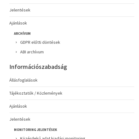
Jelentések
Ajánlások
ARCHÍVUM
GDPR előtti döntések
ABI archívum
Információszabadság
Állásfoglalások
Tájékoztatók / Közlemények
Ajánlások
Jelentések
MONITORING JELENTÉSEK
Közérdekű adat kiadási monitoring