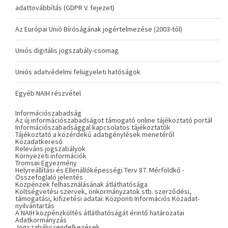
adattovábbítás (GDPR V. fejezet)
Az Európai Unió Bíróságának jogértelmezése (2003-tól)
Uniós digitális jogszabály-csomag
Uniós adatvédelmi felügyeleti hatóságok
Egyéb NAIH részvétel
Információszabadság
Az új információszabadságot támogató online tájékoztató portál
Információszabadsággal kapcsolatos tájékoztatók
Tájékoztató a közérdekű adatigénylések menetéről
Közadatkereső
Releváns jogszabályok
Környezeti információk
Tromsøi Egyezmény
Helyreállítási és Ellenállóképességi Terv 87. Mérföldkő -
Összefoglaló jelentés
Közpénzek felhasználásának átláthatósága
Költségvetési szervek, önkormányzatok stb. szerződési,
támogatási, kifizetési adatai: Központi Információs Közadat-
nyilvántartás
A NAIH közpénzköltés átláthatóságát érintő határozatai
Adatkormányzás
Jogszabályi rendelkezések