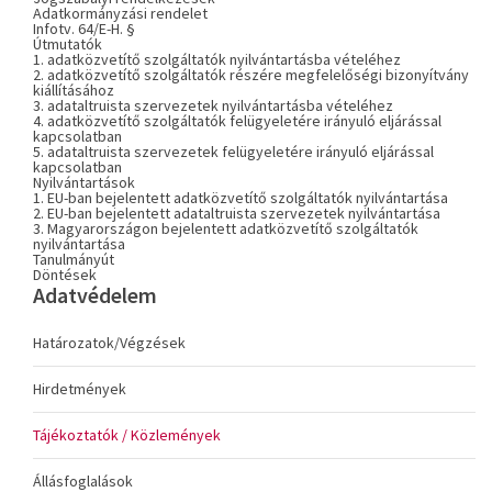
Adatkormányzási rendelet
Infotv. 64/E-H. §
Útmutatók
1. adatközvetítő szolgáltatók nyilvántartásba vételéhez
2. adatközvetítő szolgáltatók részére megfelelőségi bizonyítvány
kiállításához
3. adataltruista szervezetek nyilvántartásba vételéhez
4. adatközvetítő szolgáltatók felügyeletére irányuló eljárással
kapcsolatban
5. adataltruista szervezetek felügyeletére irányuló eljárással
kapcsolatban
Nyilvántartások
1. EU-ban bejelentett adatközvetítő szolgáltatók nyilvántartása
2. EU-ban bejelentett adataltruista szervezetek nyilvántartása
3. Magyarországon bejelentett adatközvetítő szolgáltatók
nyilvántartása
Tanulmányút
Döntések
Adatvédelem
Határozatok/Végzések
Hirdetmények
Tájékoztatók / Közlemények
Állásfoglalások