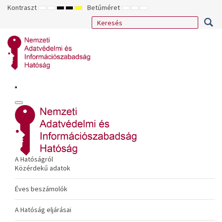
Kontraszt
Betűméret
ALAPÉRTELMEZETT
ÉJSZAKAI
NAGY
NAGY
NAGY
KISEBB
ALAPÉRTELMEZETT
NAGYOBB
MÓD
MÓD
KONTRASZTÚ
KONTRASZTÚ
KONTRASZTÚ
BETŰTÍPUS
BETŰMÉRET
BETŰMÉRET
FEKETE-
FEKETE
SÁRGA
BEÁLLÍTÁSA
BEÁLLÍTÁSA
BEÁLLÍTÁSA
FEHÉR
SÁRGA
FEKETE
MÓD
MÓD
MÓD
A Hatóságról
Közérdekű adatok
Éves beszámolók
A Hatóság eljárásai