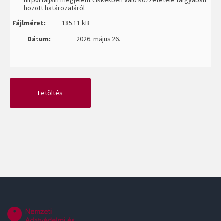
hírportáljain megjelent cikkekben való közzététele tárgyában
hozott határozatáról
Fájlméret:
185.11 kB
Dátum:
2026. május 26.