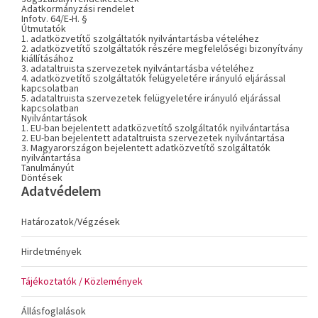
Adatkormányzási rendelet
Infotv. 64/E-H. §
Útmutatók
1. adatközvetítő szolgáltatók nyilvántartásba vételéhez
2. adatközvetítő szolgáltatók részére megfelelőségi bizonyítvány
kiállításához
3. adataltruista szervezetek nyilvántartásba vételéhez
4. adatközvetítő szolgáltatók felügyeletére irányuló eljárással
kapcsolatban
5. adataltruista szervezetek felügyeletére irányuló eljárással
kapcsolatban
Nyilvántartások
1. EU-ban bejelentett adatközvetítő szolgáltatók nyilvántartása
2. EU-ban bejelentett adataltruista szervezetek nyilvántartása
3. Magyarországon bejelentett adatközvetítő szolgáltatók
nyilvántartása
Tanulmányút
Döntések
Adatvédelem
Határozatok/Végzések
Hirdetmények
Tájékoztatók / Közlemények
Állásfoglalások