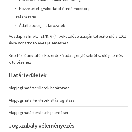
Közzétételi gyakorlatot érintő monitorig
HATÁROZATOK
Átláthatósági határozatok
Adatlap az Infotv. 71/D. § (4) bekezdése alapján teljesítendő a 2025.
évre vonatkozó éves jelentéshez
Kitöltési útmutató a közérdekű adatigénylésekről szóló jelentés
kitöltéséhez
Határterületek
Alapjogi határterületek határozatai
Alapjogi határterületek állásfoglalásai
Alapjogi határterületek jelentései
Jogszabály véleményezés