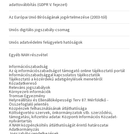
adattovábbítás (GDPR V. fejezet)
Az Európai Unió Bíróságának jogértelmezése (2003-tól)
Uniós digitális jogszabály-csomag
Uniós adatvédelmi felügyeleti hatóságok
Egyéb NAIH részvétel
Információszabadság
Az új információszabadságot támogató online tájékoztató portál
Információszabadsággal kapcsolatos tájékoztatók
Tájékoztató a közérdekű adatigénylések menetéről
Közadatkereső
Releváns jogszabályok
Környezeti információk
Tromsøi Egyezmény
Helyreállítási és Ellenállóképességi Terv 87. Mérföldkő -
Összefoglaló jelentés
Közpénzek felhasználásának átláthatósága
Költségvetési szervek, önkormányzatok stb. szerződési,
támogatási, kifizetési adatai: Központi Információs Közadat-
nyilvántartás
A NAIH közpénzköltés átláthatóságát érintő határozatai
Adatkormányzás
Jogszabályi rendelkezések