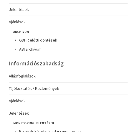
Jelentések
Ajánlások
ARCHÍVUM
GDPR előtti döntések
ABI archívum
Információszabadság
Állásfoglalások
Tájékoztatók / Közlemények
Ajánlások
Jelentések
MONITORING JELENTÉSEK
Közérdekű adat kiadási monitoring