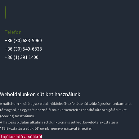
Telefon
+36 (30) 683-5969
+36 (30) 549-6838
+36 (1) 391 1400
Weboldalunkon sütiket használunk
A naih.hu-n kizárólag az oldal működéséhez feltétlenül szükséges és munkamenet
támogató, az egyes felhasználói munkamenetek azonosítására szolgáló sütiket
(cookies) használunk.
A Hatóság oldalán alkalmazott funkcionális sütikről bővebb tájékoztatás a
"Tájékoztatás a sütikről" gomb megnyomásával érhető el.
Tájékoztató a sütikről