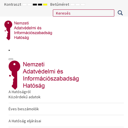
Kontraszt
Betűméret
ALAPÉRTELMEZETT
ÉJSZAKAI
NAGY
NAGY
NAGY
KISEBB
ALAPÉRTELMEZETT
NAGYOBB
MÓD
MÓD
KONTRASZTÚ
KONTRASZTÚ
KONTRASZTÚ
BETŰTÍPUS
BETŰMÉRET
BETŰMÉRET
FEKETE-
FEKETE
SÁRGA
BEÁLLÍTÁSA
BEÁLLÍTÁSA
BEÁLLÍTÁSA
FEHÉR
SÁRGA
FEKETE
MÓD
MÓD
MÓD
A Hatóságról
Közérdekű adatok
Éves beszámolók
A Hatóság eljárásai