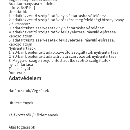
Adatkormányzási rendelet
Infotv. 64/E-H. §
Útmutatók
1. adatközvetítő szolgáltatók nyilvántartásba vételéhez
2. adatközvetítő szolgáltatók részére megfelelőségi bizonyítvány
kiállításához
3. adataltruista szervezetek nyilvántartásba vételéhez
4. adatközvetítő szolgáltatók felügyeletére irányuló eljárással
kapcsolatban
5. adataltruista szervezetek felügyeletére irányuló eljárással
kapcsolatban
Nyilvántartások
1. EU-ban bejelentett adatközvetítő szolgáltatók nyilvántartása
2. EU-ban bejelentett adataltruista szervezetek nyilvántartása
3. Magyarországon bejelentett adatközvetítő szolgáltatók
nyilvántartása
Tanulmányút
Döntések
Adatvédelem
Határozatok/Végzések
Hirdetmények
Tájékoztatók / Közlemények
Állásfoglalások