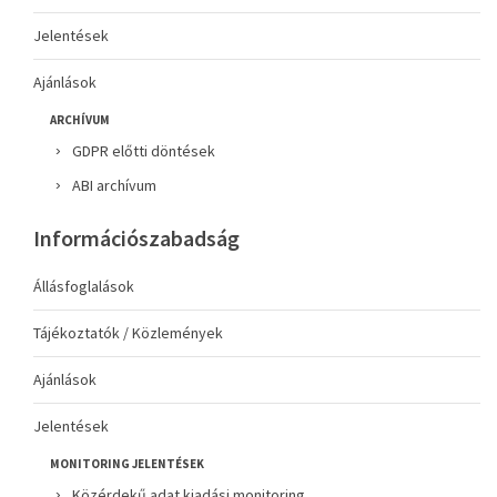
Jelentések
Ajánlások
ARCHÍVUM
GDPR előtti döntések
ABI archívum
Információszabadság
Állásfoglalások
Tájékoztatók / Közlemények
Ajánlások
Jelentések
MONITORING JELENTÉSEK
Közérdekű adat kiadási monitoring