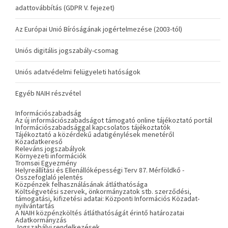
adattovábbítás (GDPR V. fejezet)
Az Európai Unió Bíróságának jogértelmezése (2003-tól)
Uniós digitális jogszabály-csomag
Uniós adatvédelmi felügyeleti hatóságok
Egyéb NAIH részvétel
Információszabadság
Az új információszabadságot támogató online tájékoztató portál
Információszabadsággal kapcsolatos tájékoztatók
Tájékoztató a közérdekű adatigénylések menetéről
Közadatkereső
Releváns jogszabályok
Környezeti információk
Tromsøi Egyezmény
Helyreállítási és Ellenállóképességi Terv 87. Mérföldkő -
Összefoglaló jelentés
Közpénzek felhasználásának átláthatósága
Költségvetési szervek, önkormányzatok stb. szerződési,
támogatási, kifizetési adatai: Központi Információs Közadat-
nyilvántartás
A NAIH közpénzköltés átláthatóságát érintő határozatai
Adatkormányzás
Jogszabályi rendelkezések