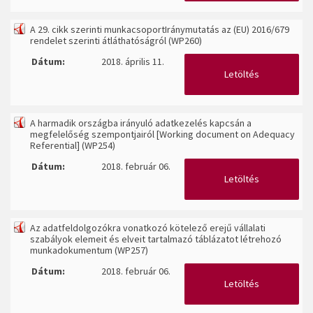
A 29. cikk szerinti munkacsoportIránymutatás az (EU) 2016/679
rendelet szerinti átláthatóságról (WP260)
Dátum:
2018. április 11.
Letöltés
A harmadik országba irányuló adatkezelés kapcsán a
megfelelőség szempontjairól [Working document on Adequacy
Referential] (WP254)
Dátum:
2018. február 06.
Letöltés
Az adatfeldolgozókra vonatkozó kötelező erejű vállalati
szabályok elemeit és elveit tartalmazó táblázatot létrehozó
munkadokumentum (WP257)
Dátum:
2018. február 06.
Letöltés