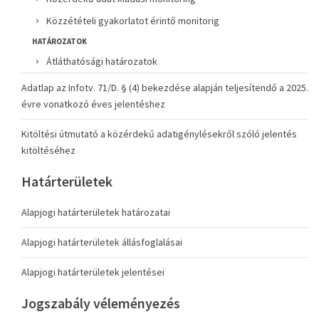
Közzétételi gyakorlatot érintő monitorig
HATÁROZATOK
Átláthatósági határozatok
Adatlap az Infotv. 71/D. § (4) bekezdése alapján teljesítendő a 2025.
évre vonatkozó éves jelentéshez
Kitöltési útmutató a közérdekű adatigénylésekről szóló jelentés
kitöltéséhez
Határterületek
Alapjogi határterületek határozatai
Alapjogi határterületek állásfoglalásai
Alapjogi határterületek jelentései
Jogszabály véleményezés