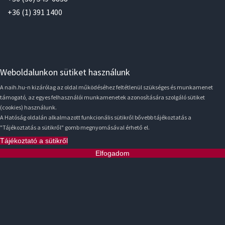
+36 (1) 391 1400
Weboldalunkon sütiket használunk
A naih.hu-n kizárólag az oldal működéséhez feltétlenül szükséges és munkamenet
támogató, az egyes felhasználói munkamenetek azonosítására szolgáló sütiket
(cookies) használunk.
A Hatóság oldalán alkalmazott funkcionális sütikről bővebb tájékoztatás a
"Tájékoztatás a sütikről" gomb megnyomásával érhető el.
Tájékoztató a sütikről
Elfogadom