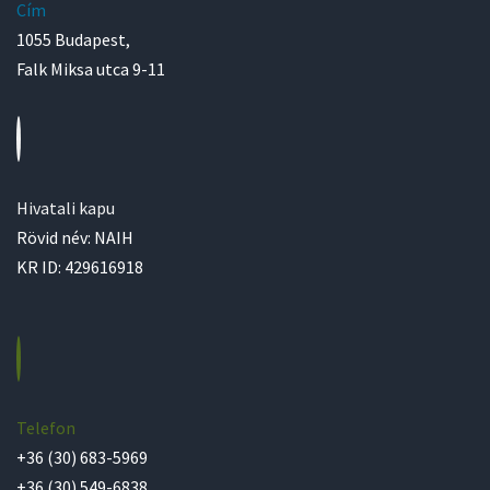
Cím
1055 Budapest,
Falk Miksa utca 9-11
Hivatali kapu
Rövid név: NAIH
KR ID: 429616918
Telefon
+36 (30) 683-5969
+36 (30) 549-6838