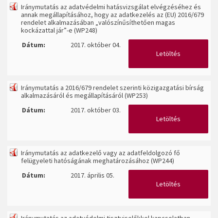
Iránymutatás az adatvédelmi hatásvizsgálat elvégzéséhez és
annak megállapításához, hogy az adatkezelés az (EU) 2016/679
rendelet alkalmazásában „valószínűsíthetően magas
kockázattal jár”-e (WP248)
Dátum:
2017. október 04.
Letöltés
Iránymutatás a 2016/679 rendelet szerinti közigazgatási bírság
alkalmazásáról és megállapításáról (WP253)
Dátum:
2017. október 03.
Letöltés
Iránymutatás az adatkezelő vagy az adatfeldolgozó fő
felügyeleti hatóságának meghatározásához (WP244)
Dátum:
2017. április 05.
Letöltés