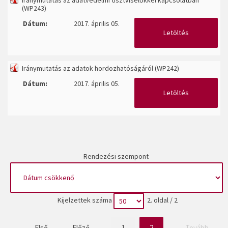
Iránymutatás az adatvédelmi tisztviselőkkel kapcsolatban
(WP243)
Dátum:
2017. április 05.
Letöltés
Iránymutatás az adatok hordozhatóságáról (WP242)
Dátum:
2017. április 05.
Letöltés
Rendezési szempont
Kijelzettek száma
2. oldal / 2
Első
Előző
1
2
Tovább