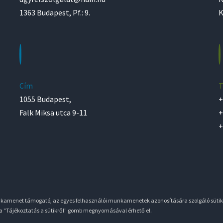
1363 Budapest, Pf.: 9.
K
Cím
T
1055 Budapest,
+
Falk Miksa utca 9-11
+
+
unkamenet támogató, az egyes felhasználói munkamenetek azonosítására szolgáló sütik
 a "Tájékoztatás a sütikről" gomb megnyomásával érhető el.