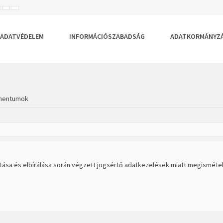
ISEBB
ALAPÉRTELMEZETT
NAGYOBB
BETŰTÍPUS
BETŰMÉRET
BETŰMÉRET
EÁLLÍTÁSA
BEÁLLÍTÁSA
BEÁLLÍTÁSA
ADATVÉDELEM
INFORMÁCIÓSZABADSÁG
ADATKORMÁNYZ
mentumok
jtása és elbírálása során végzett jogsértő adatkezelések miatt megismétel