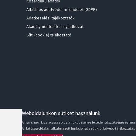
Közérdekű adatok
Általános adatvédelmi rendelet (GDPR)
Adatkezelési tájékoztatók
Akadálymentesítési nyilatkozat
Süti (cookie) tájékoztató
Weboldalunkon sütiket használunk
A naih.hu-n kizárólag az oldal működéséhez feltétlenül szükséges és m
A Hatóság oldalán alkalmazott funkcionális sütikről bővebb tájékoztatás