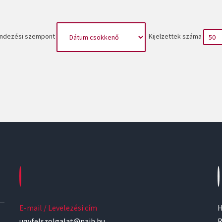
ndezési szempont
Kijelzettek száma
E-mail / Levelezési cím
H
ugyfelszolgalat@naih.hu
R