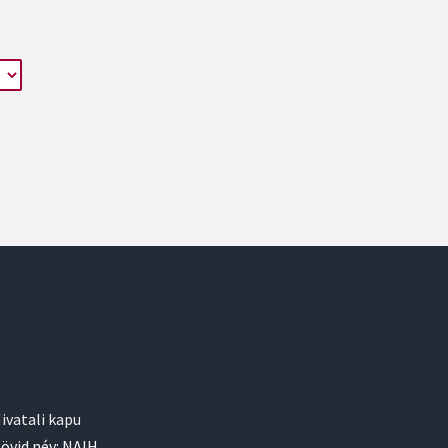
ivatali kapu
övid név: NAIH