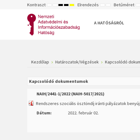
Kontraszt
Elrendezés
Betűméret
ALAPÉRTELMEZETT
ÉJSZAKAI
NAGY
NAGY
NAGY
RÖGZÍTETT
SZÉLES
K
MÓD
MÓD
KONTRASZTÚ
KONTRASZTÚ
KONTRASZTÚ
ELRENDEZÉS
ELRENDEZÉS
FEKETE-
FEKETE
SÁRGA
B
FEHÉR
SÁRGA
FEKETE
A HATÓSÁGRÓL
MÓD
MÓD
MÓD
Kezdőlap
Határozatok/Végzések
Kapcsolódó doku
Kapcsolódó dokumentumok
NAIH/2441-1/2022 (NAIH-5017/2021)
Rendszeres szociális ösztöndíj iránti pályázatok benyú
Dátum:
2022. február 02.