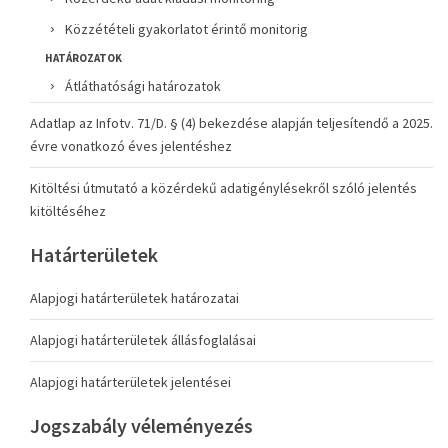
Közzétételi gyakorlatot érintő monitorig
HATÁROZATOK
Átláthatósági határozatok
Adatlap az Infotv. 71/D. § (4) bekezdése alapján teljesítendő a 2025.
évre vonatkozó éves jelentéshez
Kitöltési útmutató a közérdekű adatigénylésekről szóló jelentés
kitöltéséhez
Határterületek
Alapjogi határterületek határozatai
Alapjogi határterületek állásfoglalásai
Alapjogi határterületek jelentései
Jogszabály véleményezés