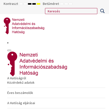
Kontraszt
Betűméret
ALAPÉRTELMEZETT
ÉJSZAKAI
NAGY
NAGY
NAGY
KISEBB
ALAPÉRTELMEZETT
NAGYOBB
MÓD
MÓD
KONTRASZTÚ
KONTRASZTÚ
KONTRASZTÚ
BETŰTÍPUS
BETŰMÉRET
BETŰMÉRET
FEKETE-
FEKETE
SÁRGA
BEÁLLÍTÁSA
BEÁLLÍTÁSA
BEÁLLÍTÁSA
FEHÉR
SÁRGA
FEKETE
MÓD
MÓD
MÓD
A Hatóságról
Közérdekű adatok
Éves beszámolók
A Hatóság eljárásai