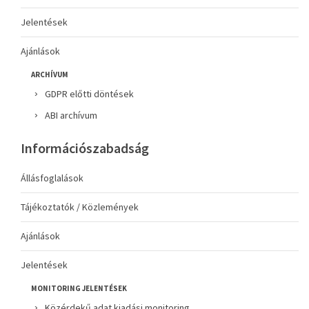
Jelentések
Ajánlások
ARCHÍVUM
GDPR előtti döntések
ABI archívum
Információszabadság
Állásfoglalások
Tájékoztatók / Közlemények
Ajánlások
Jelentések
MONITORING JELENTÉSEK
Közérdekű adat kiadási monitoring