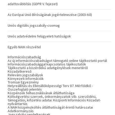
adattovábbítás (GDPR V. fejezet)
Az Európai Unió Bíróságának jogértelmezése (2003-tól)
Uniós digitális jogszabály-csomag
Uniós adatvédelmi felügyeleti hatóságok
Egyéb NAIH részvétel
Információszabadság
Az új információszabadságot támogató online tájékoztató portál
Információszabadsággal kapcsolatos tájékoztatók
Tájékoztató a közérdekű adatigénylések menetéről
Közadatkereső
Releváns jogszabályok
Környezeti információk
Tromsøi Egyezmény
Helyreállítási és Ellenállóképességi Terv 87. Mérföldkő -
Összefoglaló jelentés
Közpénzek felhasználásának átláthatósága
Költségvetési szervek, önkormányzatok stb. szerződési,
támogatási, kifizetési adatai: Központi Információs Közadat-
nyilvántartás
A NAIH közpénzköltés átláthatóságát érintő határozatai
Adatkormányzás
Jogszabályi rendelkezések