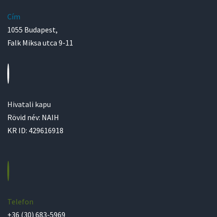
Cím
1055 Budapest,
Falk Miksa utca 9-11
Hivatali kapu
Rövid név: NAIH
KR ID: 429616918
Telefon
+36 (30) 683-5969