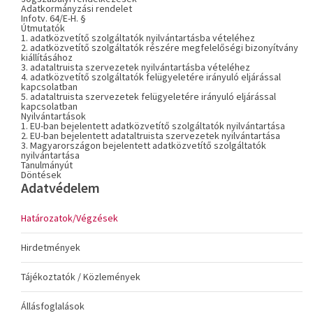
Adatkormányzási rendelet
Infotv. 64/E-H. §
Útmutatók
1. adatközvetítő szolgáltatók nyilvántartásba vételéhez
2. adatközvetítő szolgáltatók részére megfelelőségi bizonyítvány
kiállításához
3. adataltruista szervezetek nyilvántartásba vételéhez
4. adatközvetítő szolgáltatók felügyeletére irányuló eljárással
kapcsolatban
5. adataltruista szervezetek felügyeletére irányuló eljárással
kapcsolatban
Nyilvántartások
1. EU-ban bejelentett adatközvetítő szolgáltatók nyilvántartása
2. EU-ban bejelentett adataltruista szervezetek nyilvántartása
3. Magyarországon bejelentett adatközvetítő szolgáltatók
nyilvántartása
Tanulmányút
Döntések
Adatvédelem
Határozatok/Végzések
Hirdetmények
Tájékoztatók / Közlemények
Állásfoglalások