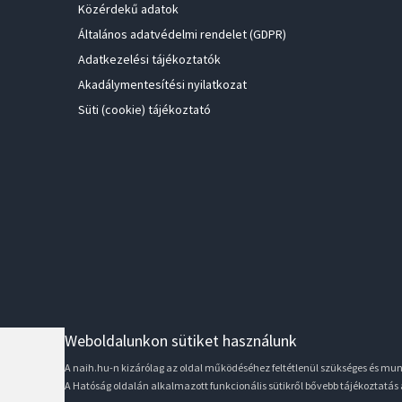
Közérdekű adatok
Általános adatvédelmi rendelet (GDPR)
Adatkezelési tájékoztatók
Akadálymentesítési nyilatkozat
Süti (cookie) tájékoztató
Weboldalunkon sütiket használunk
A naih.hu-n kizárólag az oldal működéséhez feltétlenül szükséges és m
A Hatóság oldalán alkalmazott funkcionális sütikről bővebb tájékoztatás