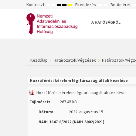
Kontraszt
Elrendezés
Betűméret
ALAPÉRTELMEZETT
ÉJSZAKAI
NAGY
NAGY
NAGY
RÖGZÍTETT
SZÉLES
K
MÓD
MÓD
KONTRASZTÚ
KONTRASZTÚ
KONTRASZTÚ
ELRENDEZÉS
ELRENDEZÉS
FEKETE-
FEKETE
SÁRGA
B
FEHÉR
SÁRGA
FEKETE
A HATÓSÁGRÓL
MÓD
MÓD
MÓD
Kezdőlap
Határozatok/Végzések
Határozatok/Végz
Hozzáférési kérelem légitársaság általi kezelése
Hozzáférési kérelem légitársaság általi kezelése
Fájlméret:
267.45 kB
Dátum:
2022. augusztus 15.
NAIH-1647-6/2022 (NAIH-5002/2021)