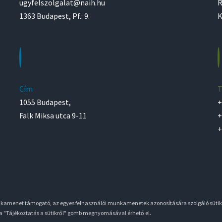
ugyfelszolgalat@naih.hu
R
1363 Budapest, Pf.: 9.
K
Cím
T
1055 Budapest,
+
Falk Miksa utca 9-11
+
+
unkamenet támogató, az egyes felhasználói munkamenetek azonosítására szolgáló sütik
 a "Tájékoztatás a sütikről" gomb megnyomásával érhető el.