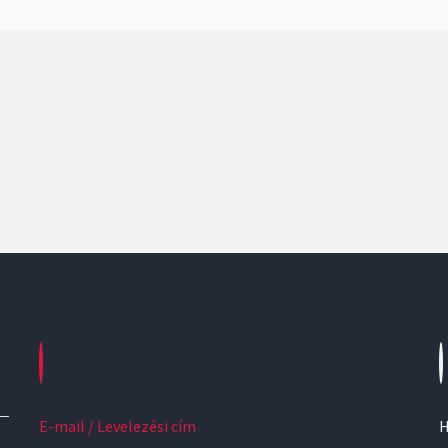
E-mail / Levelezési cím
H