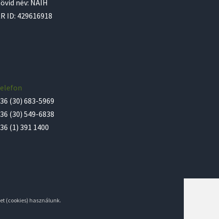
övid név: NAIH
R ID: 429616918
elefon
36 (30) 683-5969
36 (30) 549-6838
36 (1) 391 1400
et (cookies) használunk.