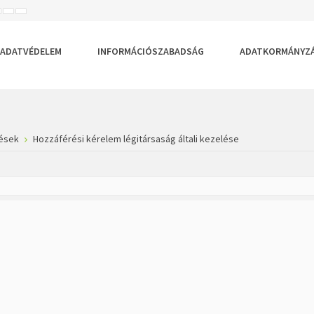
ISEBB
ALAPÉRTELMEZETT
NAGYOBB
BETŰTÍPUS
BETŰMÉRET
BETŰMÉRET
EÁLLÍTÁSA
BEÁLLÍTÁSA
BEÁLLÍTÁSA
ADATVÉDELEM
INFORMÁCIÓSZABADSÁG
ADATKORMÁNYZ
ések
Hozzáférési kérelem légitársaság általi kezelése