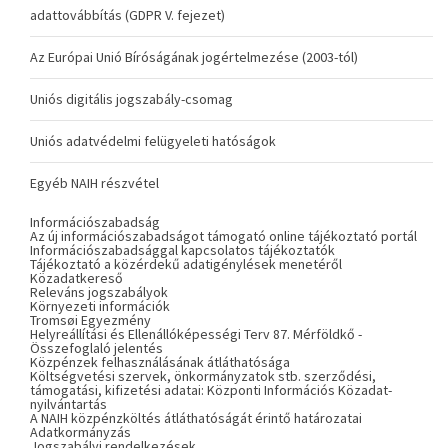
adattovábbítás (GDPR V. fejezet)
Az Európai Unió Bíróságának jogértelmezése (2003-tól)
Uniós digitális jogszabály-csomag
Uniós adatvédelmi felügyeleti hatóságok
Egyéb NAIH részvétel
Információszabadság
Az új információszabadságot támogató online tájékoztató portál
Információszabadsággal kapcsolatos tájékoztatók
Tájékoztató a közérdekű adatigénylések menetéről
Közadatkereső
Releváns jogszabályok
Környezeti információk
Tromsøi Egyezmény
Helyreállítási és Ellenállóképességi Terv 87. Mérföldkő -
Összefoglaló jelentés
Közpénzek felhasználásának átláthatósága
Költségvetési szervek, önkormányzatok stb. szerződési,
támogatási, kifizetési adatai: Központi Információs Közadat-
nyilvántartás
A NAIH közpénzköltés átláthatóságát érintő határozatai
Adatkormányzás
Jogszabályi rendelkezések