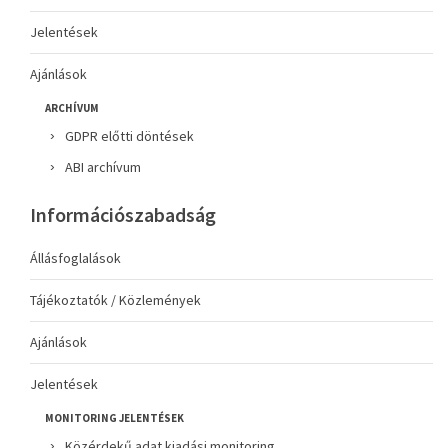
Jelentések
Ajánlások
ARCHÍVUM
GDPR előtti döntések
ABI archívum
Információszabadság
Állásfoglalások
Tájékoztatók / Közlemények
Ajánlások
Jelentések
MONITORING JELENTÉSEK
Közérdekű adat kiadási monitoring