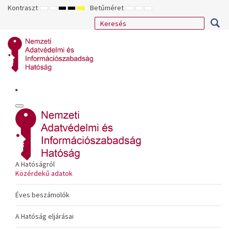
Kontraszt
Betűméret
ALAPÉRTELMEZETT
ÉJSZAKAI
NAGY
NAGY
NAGY
KISEBB
ALAPÉRTELMEZETT
NAGYOBB
MÓD
MÓD
KONTRASZTÚ
KONTRASZTÚ
KONTRASZTÚ
BETŰTÍPUS
BETŰMÉRET
BETŰMÉRET
FEKETE-
FEKETE
SÁRGA
BEÁLLÍTÁSA
BEÁLLÍTÁSA
BEÁLLÍTÁSA
FEHÉR
SÁRGA
FEKETE
MÓD
MÓD
MÓD
A Hatóságról
Közérdekű adatok
Éves beszámolók
A Hatóság eljárásai