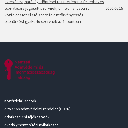
szervének, hatósági döntései tekintetében a fellebbezés
elbírálására jogosult szervnek, ennek hiányában a
2020.06.15
közfeladatot ellátó szerv felett törvényességi
ellenőrzést gyakorló szervnek az 1. pontban
Közérdekű adatok
Általános adatvédelmi rendelet (GDPR)
Adatkezelési tájékoztatók
Akadálymentesítési nyilatkozat