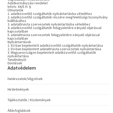
Adatkormányzási rendelet
Infotv. 64/E-H. §
Útmutatók
1. adatközvetítő szolgáltatók nyilvántartásba vételéhez
2. adatközvetítő szolgáltatók részére megfelelőségi bizonyítvány
kiállításához
3. adataltruista szervezetek nyilvántartásba vételéhez
4. adatközvetítő szolgáltatók felügyeletére irányuló eljárással
kapcsolatban
5. adataltruista szervezetek felügyeletére irányuló eljárással
kapcsolatban
Nyilvántartások
1. EU-ban bejelentett adatközvetítő szolgáltatók nyilvántartása
2. EU-ban bejelentett adataltruista szervezetek nyilvántartása
3. Magyarországon bejelentett adatközvetítő szolgáltatók
nyilvántartása
Tanulmányút
Döntések
Adatvédelem
Határozatok/Végzések
Hirdetmények
Tájékoztatók / Közlemények
Állásfoglalások