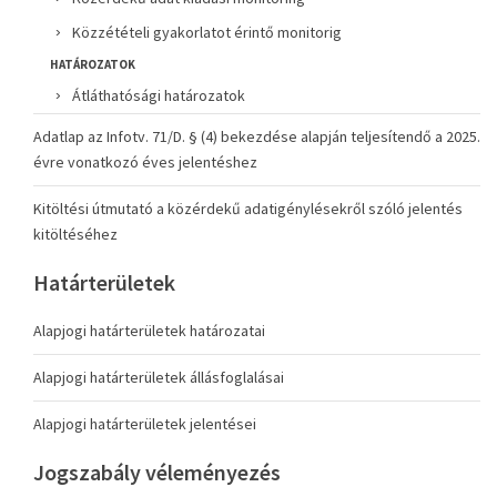
Közzétételi gyakorlatot érintő monitorig
HATÁROZATOK
Átláthatósági határozatok
Adatlap az Infotv. 71/D. § (4) bekezdése alapján teljesítendő a 2025.
évre vonatkozó éves jelentéshez
Kitöltési útmutató a közérdekű adatigénylésekről szóló jelentés
kitöltéséhez
Határterületek
Alapjogi határterületek határozatai
Alapjogi határterületek állásfoglalásai
Alapjogi határterületek jelentései
Jogszabály véleményezés