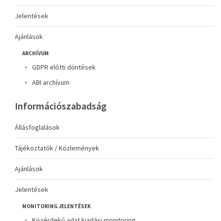
Jelentések
Ajánlások
ARCHÍVUM
GDPR előtti döntések
ABI archívum
Információszabadság
Állásfoglalások
Tájékoztatók / Közlemények
Ajánlások
Jelentések
MONITORING JELENTÉSEK
Közérdekű adat kiadási monitoring