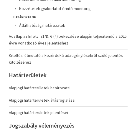
Közzétételi gyakorlatot érintő monitorig
HATÁROZATOK
Átláthatósági határozatok
Adatlap az Infotv. 71/D. § (4) bekezdése alapján teljesítendő a 2025.
évre vonatkozó éves jelentéshez
Kitöltési útmutató a közérdekű adatigénylésekről szóló jelentés
kitöltéséhez
Határterületek
Alapjogi határterületek határozatai
Alapjogi határterületek állásfoglalásai
Alapjogi határterületek jelentései
Jogszabály véleményezés