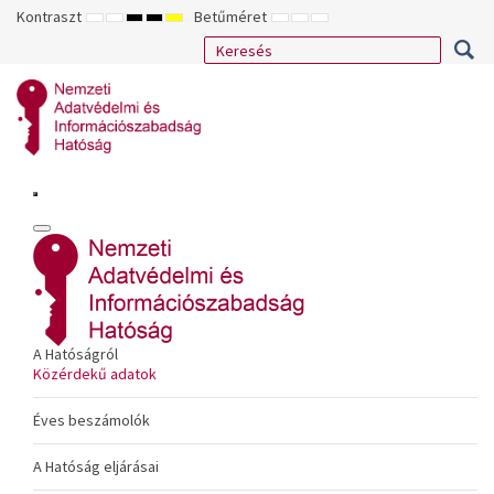
Kontraszt
Betűméret
ALAPÉRTELMEZETT
ÉJSZAKAI
NAGY
NAGY
NAGY
KISEBB
ALAPÉRTELMEZETT
NAGYOBB
MÓD
MÓD
KONTRASZTÚ
KONTRASZTÚ
KONTRASZTÚ
BETŰTÍPUS
BETŰMÉRET
BETŰMÉRET
FEKETE-
FEKETE
SÁRGA
BEÁLLÍTÁSA
BEÁLLÍTÁSA
BEÁLLÍTÁSA
FEHÉR
SÁRGA
FEKETE
MÓD
MÓD
MÓD
A Hatóságról
Közérdekű adatok
Éves beszámolók
A Hatóság eljárásai