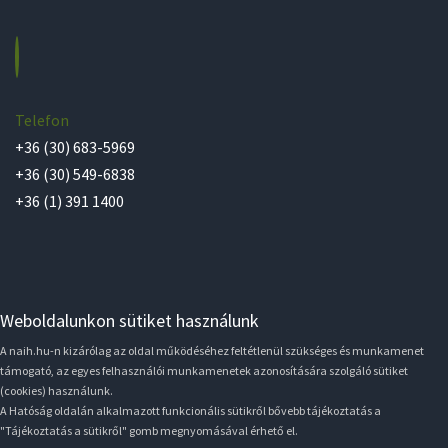
Telefon
+36 (30) 683-5969
+36 (30) 549-6838
+36 (1) 391 1400
Weboldalunkon sütiket használunk
A naih.hu-n kizárólag az oldal működéséhez feltétlenül szükséges és munkamenet
támogató, az egyes felhasználói munkamenetek azonosítására szolgáló sütiket
(cookies) használunk.
A Hatóság oldalán alkalmazott funkcionális sütikről bővebb tájékoztatás a
"Tájékoztatás a sütikről" gomb megnyomásával érhető el.