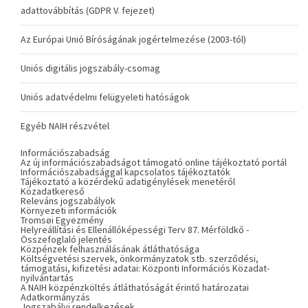
adattovábbítás (GDPR V. fejezet)
Az Európai Unió Bíróságának jogértelmezése (2003-tól)
Uniós digitális jogszabály-csomag
Uniós adatvédelmi felügyeleti hatóságok
Egyéb NAIH részvétel
Információszabadság
Az új információszabadságot támogató online tájékoztató portál
Információszabadsággal kapcsolatos tájékoztatók
Tájékoztató a közérdekű adatigénylések menetéről
Közadatkereső
Releváns jogszabályok
Környezeti információk
Tromsøi Egyezmény
Helyreállítási és Ellenállóképességi Terv 87. Mérföldkő -
Összefoglaló jelentés
Közpénzek felhasználásának átláthatósága
Költségvetési szervek, önkormányzatok stb. szerződési,
támogatási, kifizetési adatai: Központi Információs Közadat-
nyilvántartás
A NAIH közpénzköltés átláthatóságát érintő határozatai
Adatkormányzás
Jogszabályi rendelkezések