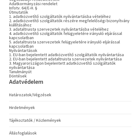
Adatkormányzási rendelet
Infotv. 64/E-H. §
Útmutatók
1. adatközvetítő szolgáltatók nyilvántartásba vételéhez
2. adatközvetítő szolgáltatók részére megfelelőségi bizonyítvány
kiállításához
3. adataltruista szervezetek nyilvántartásba vételéhez
4. adatközvetítő szolgáltatók felügyeletére irányuló eljárással
kapcsolatban
5. adataltruista szervezetek felügyeletére irányuló eljárással
kapcsolatban
Nyilvántartások
1. EU-ban bejelentett adatközvetítő szolgáltatók nyilvántartása
2. EU-ban bejelentett adataltruista szervezetek nyilvántartása
3. Magyarországon bejelentett adatközvetítő szolgáltatók
nyilvántartása
Tanulmányút
Döntések
Adatvédelem
Határozatok/Végzések
Hirdetmények
Tájékoztatók / Közlemények
Állásfoglalások