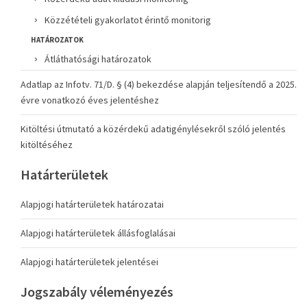
Közzétételi gyakorlatot érintő monitorig
HATÁROZATOK
Átláthatósági határozatok
Adatlap az Infotv. 71/D. § (4) bekezdése alapján teljesítendő a 2025.
évre vonatkozó éves jelentéshez
Kitöltési útmutató a közérdekű adatigénylésekről szóló jelentés
kitöltéséhez
Határterületek
Alapjogi határterületek határozatai
Alapjogi határterületek állásfoglalásai
Alapjogi határterületek jelentései
Jogszabály véleményezés