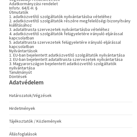
Adatkormányzási rendelet
Infotv. 64/E-H. §
Útmutatók
1. adatközvetítő szolgáltatók nyilvántartásba vételéhez
2. adatközvetítő szolgáltatók részére megfelelőségi bizonyítvány
kiállításához
3. adataltruista szervezetek nyilvántartásba vételéhez
4. adatközvetítő szolgáltatók felügyeletére irányuló eljárással
kapcsolatban
5. adataltruista szervezetek felügyeletére irányuló eljárással
kapcsolatban
Nyilvántartások
1. EU-ban bejelentett adatközvetítő szolgáltatók nyilvántartása
2. EU-ban bejelentett adataltruista szervezetek nyilvántartása
3. Magyarországon bejelentett adatközvetítő szolgáltatók
nyilvántartása
Tanulmányút
Döntések
Adatvédelem
Határozatok/Végzések
Hirdetmények
Tájékoztatók / Közlemények
Állásfoglalások