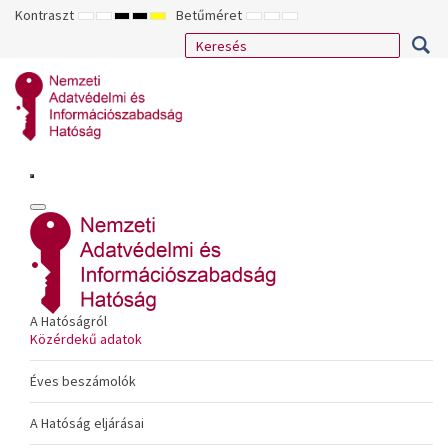
Kontraszt
Betűméret
ALAPÉRTELMEZETT
ÉJSZAKAI
NAGY
NAGY
NAGY
KISEBB
ALAPÉRTELMEZETT
NAGYOBB
MÓD
MÓD
KONTRASZTÚ
KONTRASZTÚ
KONTRASZTÚ
BETŰTÍPUS
BETŰMÉRET
BETŰMÉRET
FEKETE-
FEKETE
SÁRGA
BEÁLLÍTÁSA
BEÁLLÍTÁSA
BEÁLLÍTÁSA
FEHÉR
SÁRGA
FEKETE
MÓD
MÓD
MÓD
A Hatóságról
Közérdekű adatok
Éves beszámolók
A Hatóság eljárásai