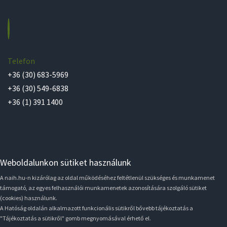
Telefon
+36 (30) 683-5969
+36 (30) 549-6838
+36 (1) 391 1400
Weboldalunkon sütiket használunk
A naih.hu-n kizárólag az oldal működéséhez feltétlenül szükséges és munkamenet
támogató, az egyes felhasználói munkamenetek azonosítására szolgáló sütiket
(cookies) használunk.
A Hatóság oldalán alkalmazott funkcionális sütikről bővebb tájékoztatás a
"Tájékoztatás a sütikről" gomb megnyomásával érhető el.