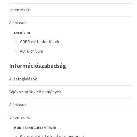
Jelentések
Ajánlások
ARCHÍVUM
GDPR előtti döntések
ABI archívum
Információszabadság
Állásfoglalások
Tájékoztatók / Közlemények
Ajánlások
Jelentések
MONITORING JELENTÉSEK
Közérdekű adat kiadási monitoring