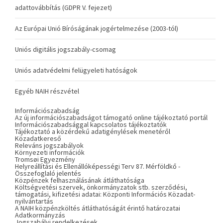
adattovábbítás (GDPR V. fejezet)
Az Európai Unió Bíróságának jogértelmezése (2003-tól)
Uniós digitális jogszabály-csomag
Uniós adatvédelmi felügyeleti hatóságok
Egyéb NAIH részvétel
Információszabadság
Az új információszabadságot támogató online tájékoztató portál
Információszabadsággal kapcsolatos tájékoztatók
Tájékoztató a közérdekű adatigénylések menetéről
Közadatkereső
Releváns jogszabályok
Környezeti információk
Tromsøi Egyezmény
Helyreállítási és Ellenállóképességi Terv 87. Mérföldkő -
Összefoglaló jelentés
Közpénzek felhasználásának átláthatósága
Költségvetési szervek, önkormányzatok stb. szerződési,
támogatási, kifizetési adatai: Központi Információs Közadat-
nyilvántartás
A NAIH közpénzköltés átláthatóságát érintő határozatai
Adatkormányzás
Jogszabályi rendelkezések