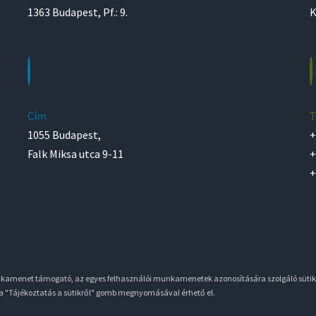
1363 Budapest, Pf.: 9.
K
Cím
T
1055 Budapest,
+
Falk Miksa utca 9-11
+
+
unkamenet támogató, az egyes felhasználói munkamenetek azonosítására szolgáló sütik
 a "Tájékoztatás a sütikről" gomb megnyomásával érhető el.