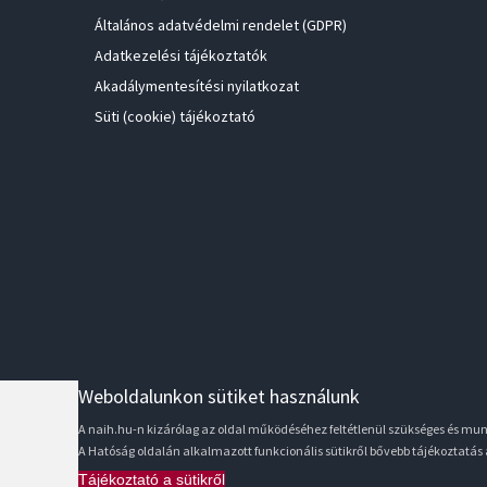
Általános adatvédelmi rendelet (GDPR)
Adatkezelési tájékoztatók
Akadálymentesítési nyilatkozat
Süti (cookie) tájékoztató
Weboldalunkon sütiket használunk
A naih.hu-n kizárólag az oldal működéséhez feltétlenül szükséges és m
A Hatóság oldalán alkalmazott funkcionális sütikről bővebb tájékoztatás
Tájékoztató a sütikről