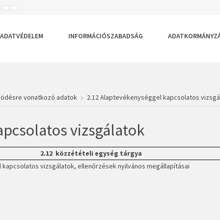
ISEBB
ALAPÉRTELMEZETT
NAGYOBB
BETŰTÍPUS
BETŰMÉRET
BETŰMÉRET
EÁLLÍTÁSA
BEÁLLÍTÁSA
BEÁLLÍTÁSA
ADATVÉDELEM
INFORMÁCIÓSZABADSÁG
ADATKORMÁNYZ
ködésre vonatkozó adatok
2.12 Alaptevékenységgel kapcsolatos vizsgá
apcsolatos vizsgálatok
2.12 közzétételi egység tárgya
 kapcsolatos vizsgálatok, ellenőrzések nyilvános megállapításai