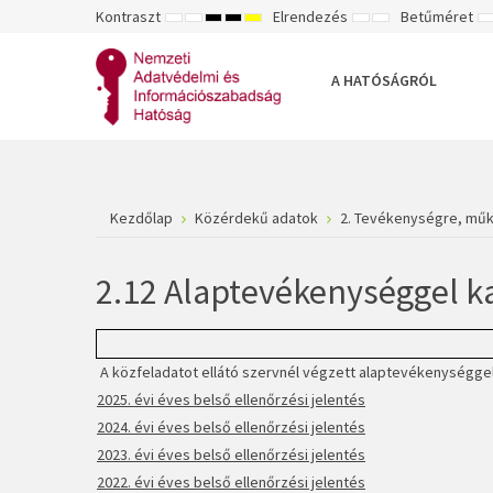
Kontraszt
Elrendezés
Betűméret
ALAPÉRTELMEZETT
ÉJSZAKAI
NAGY
NAGY
NAGY
RÖGZÍTETT
SZÉLES
K
MÓD
MÓD
KONTRASZTÚ
KONTRASZTÚ
KONTRASZTÚ
ELRENDEZÉS
ELRENDEZÉS
FEKETE-
FEKETE
SÁRGA
B
FEHÉR
SÁRGA
FEKETE
A HATÓSÁGRÓL
MÓD
MÓD
MÓD
Kezdőlap
Közérdekű adatok
2. Tevékenységre, mű
2.12 Alaptevékenységgel k
A közfeladatot ellátó szervnél végzett alaptevékenységgel
2025. évi éves belső ellenőrzési jelentés
2024. évi éves belső ellenőrzési jelentés
2023. évi éves belső ellenőrzési jelentés
2022. évi éves belső ellenőrzési jelentés