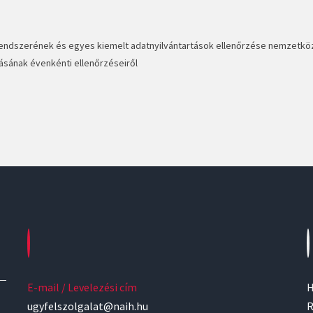
rendszerének és egyes kiemelt adatnyilvántartások ellenőrzése nemzetk
tásának
évenkénti
ellenőrzés
ei
ről
E-mail / Levelezési cím
H
ugyfelszolgalat@naih.hu
R