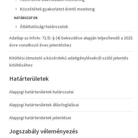
Közzétételi gyakorlatot érintő monitorig
HATÁROZATOK
Átláthatósági határozatok
Adatlap az Infotv. 71/D. § (4) bekezdése alapján teljesítendő a 2025.
évre vonatkozó éves jelentéshez
Kitöltési útmutató a közérdekű adatigénylésekről szóló jelentés
kitöltéséhez
Határterületek
Alapjogi határterületek határozatai
Alapjogi határterületek állásfoglalásai
Alapjogi határterületek jelentései
Jogszabály véleményezés