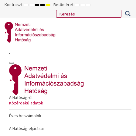
Kontraszt
Betűméret
ALAPÉRTELMEZETT
ÉJSZAKAI
NAGY
NAGY
NAGY
KISEBB
ALAPÉRTELMEZETT
NAGYOBB
MÓD
MÓD
KONTRASZTÚ
KONTRASZTÚ
KONTRASZTÚ
BETŰTÍPUS
BETŰMÉRET
BETŰMÉRET
FEKETE-
FEKETE
SÁRGA
BEÁLLÍTÁSA
BEÁLLÍTÁSA
BEÁLLÍTÁSA
FEHÉR
SÁRGA
FEKETE
MÓD
MÓD
MÓD
A Hatóságról
Közérdekű adatok
Éves beszámolók
A Hatóság eljárásai