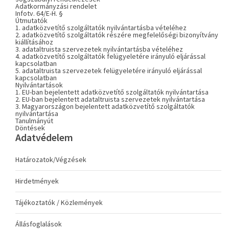
Adatkormányzási rendelet
Infotv. 64/E-H. §
Útmutatók
1. adatközvetítő szolgáltatók nyilvántartásba vételéhez
2. adatközvetítő szolgáltatók részére megfelelőségi bizonyítvány
kiállításához
3. adataltruista szervezetek nyilvántartásba vételéhez
4. adatközvetítő szolgáltatók felügyeletére irányuló eljárással
kapcsolatban
5. adataltruista szervezetek felügyeletére irányuló eljárással
kapcsolatban
Nyilvántartások
1. EU-ban bejelentett adatközvetítő szolgáltatók nyilvántartása
2. EU-ban bejelentett adataltruista szervezetek nyilvántartása
3. Magyarországon bejelentett adatközvetítő szolgáltatók
nyilvántartása
Tanulmányút
Döntések
Adatvédelem
Határozatok/Végzések
Hirdetmények
Tájékoztatók / Közlemények
Állásfoglalások