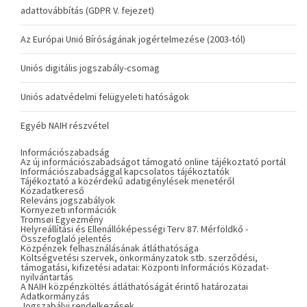
adattovábbítás (GDPR V. fejezet)
Az Európai Unió Bíróságának jogértelmezése (2003-tól)
Uniós digitális jogszabály-csomag
Uniós adatvédelmi felügyeleti hatóságok
Egyéb NAIH részvétel
Információszabadság
Az új információszabadságot támogató online tájékoztató portál
Információszabadsággal kapcsolatos tájékoztatók
Tájékoztató a közérdekű adatigénylések menetéről
Közadatkereső
Releváns jogszabályok
Környezeti információk
Tromsøi Egyezmény
Helyreállítási és Ellenállóképességi Terv 87. Mérföldkő -
Összefoglaló jelentés
Közpénzek felhasználásának átláthatósága
Költségvetési szervek, önkormányzatok stb. szerződési,
támogatási, kifizetési adatai: Központi Információs Közadat-
nyilvántartás
A NAIH közpénzköltés átláthatóságát érintő határozatai
Adatkormányzás
Jogszabályi rendelkezések