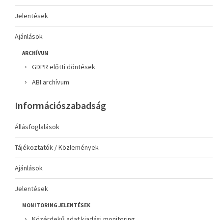
Jelentések
Ajánlások
ARCHÍVUM
GDPR előtti döntések
ABI archívum
Információszabadság
Állásfoglalások
Tájékoztatók / Közlemények
Ajánlások
Jelentések
MONITORING JELENTÉSEK
Közérdekű adat kiadási monitoring