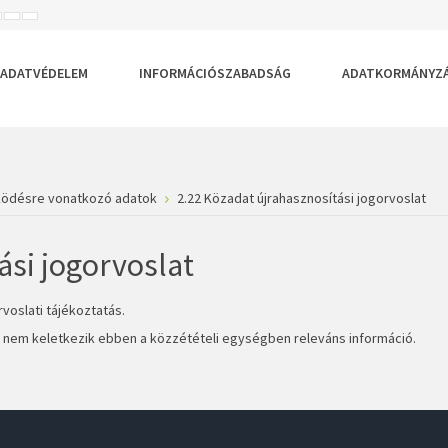
ISEBB
ALAPÉRTELMEZETT
NAGYOBB
BETŰTÍPUS
BETŰMÉRET
BETŰMÉRET
EÁLLÍTÁSA
BEÁLLÍTÁSA
BEÁLLÍTÁSA
ADATVÉDELEM
INFORMÁCIÓSZABADSÁG
ADATKORMÁNYZ
ködésre vonatkozó adatok
2.22 Közadat újrahasznosítási jogorvoslat
ási jogorvoslat
voslati tájékoztatás.
nem keletkezik ebben a közzétételi egységben releváns információ.