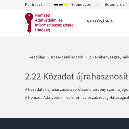
Kontraszt
Elrendezés
Betűméret
ALAPÉRTELMEZETT
ÉJSZAKAI
NAGY
NAGY
NAGY
RÖGZÍTETT
SZÉLES
K
MÓD
MÓD
KONTRASZTÚ
KONTRASZTÚ
KONTRASZTÚ
ELRENDEZÉS
ELRENDEZÉS
FEKETE-
FEKETE
SÁRGA
B
FEHÉR
SÁRGA
FEKETE
A HATÓSÁGRÓL
MÓD
MÓD
MÓD
Kezdőlap
Közérdekű adatok
2. Tevékenységre, mű
2.22 Közadat újrahasznosít
A közadatok újrahasznosításáról szóló törvény szerinti jogor
A Nemzeti Adatvédelmi és Információszabadság Hatóságnál 