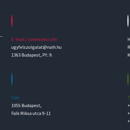
E-mail / Levelezési cím
H
ugyfelszolgalat@naih.hu
R
1363 Budapest, Pf.: 9.
K
Cím
T
1055 Budapest,
+
Falk Miksa utca 9-11
+
+