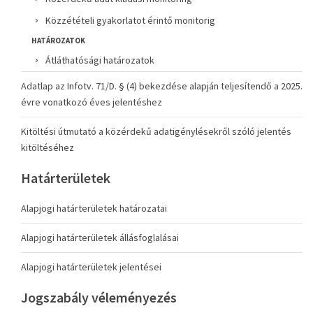
Közzétételi gyakorlatot érintő monitorig
HATÁROZATOK
Átláthatósági határozatok
Adatlap az Infotv. 71/D. § (4) bekezdése alapján teljesítendő a 2025.
évre vonatkozó éves jelentéshez
Kitöltési útmutató a közérdekű adatigénylésekről szóló jelentés
kitöltéséhez
Határterületek
Alapjogi határterületek határozatai
Alapjogi határterületek állásfoglalásai
Alapjogi határterületek jelentései
Jogszabály véleményezés