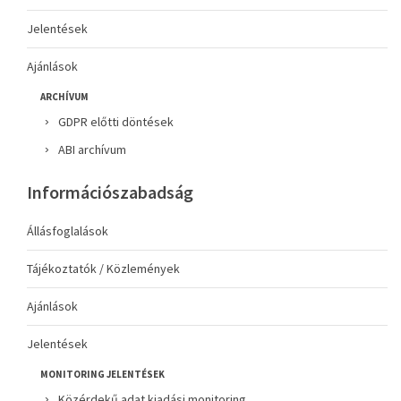
Jelentések
Ajánlások
ARCHÍVUM
GDPR előtti döntések
ABI archívum
Információszabadság
Állásfoglalások
Tájékoztatók / Közlemények
Ajánlások
Jelentések
MONITORING JELENTÉSEK
Közérdekű adat kiadási monitoring