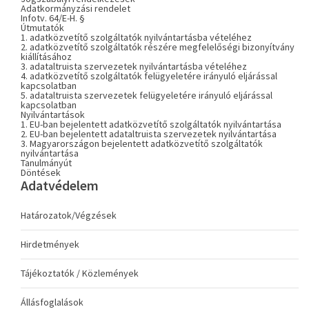
Adatkormányzási rendelet
Infotv. 64/E-H. §
Útmutatók
1. adatközvetítő szolgáltatók nyilvántartásba vételéhez
2. adatközvetítő szolgáltatók részére megfelelőségi bizonyítvány
kiállításához
3. adataltruista szervezetek nyilvántartásba vételéhez
4. adatközvetítő szolgáltatók felügyeletére irányuló eljárással
kapcsolatban
5. adataltruista szervezetek felügyeletére irányuló eljárással
kapcsolatban
Nyilvántartások
1. EU-ban bejelentett adatközvetítő szolgáltatók nyilvántartása
2. EU-ban bejelentett adataltruista szervezetek nyilvántartása
3. Magyarországon bejelentett adatközvetítő szolgáltatók
nyilvántartása
Tanulmányút
Döntések
Adatvédelem
Határozatok/Végzések
Hirdetmények
Tájékoztatók / Közlemények
Állásfoglalások