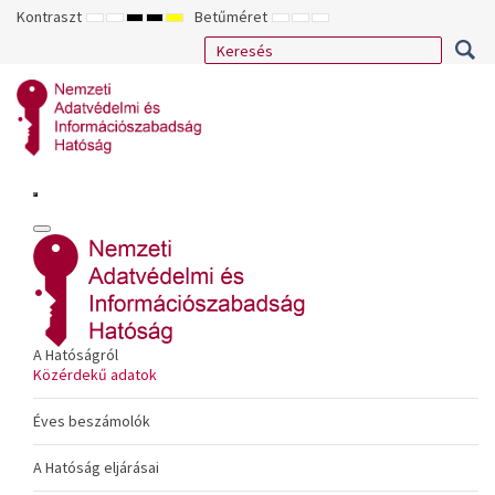
Kontraszt
Betűméret
ALAPÉRTELMEZETT
ÉJSZAKAI
NAGY
NAGY
NAGY
KISEBB
ALAPÉRTELMEZETT
NAGYOBB
MÓD
MÓD
KONTRASZTÚ
KONTRASZTÚ
KONTRASZTÚ
BETŰTÍPUS
BETŰMÉRET
BETŰMÉRET
FEKETE-
FEKETE
SÁRGA
BEÁLLÍTÁSA
BEÁLLÍTÁSA
BEÁLLÍTÁSA
FEHÉR
SÁRGA
FEKETE
MÓD
MÓD
MÓD
A Hatóságról
Közérdekű adatok
Éves beszámolók
A Hatóság eljárásai