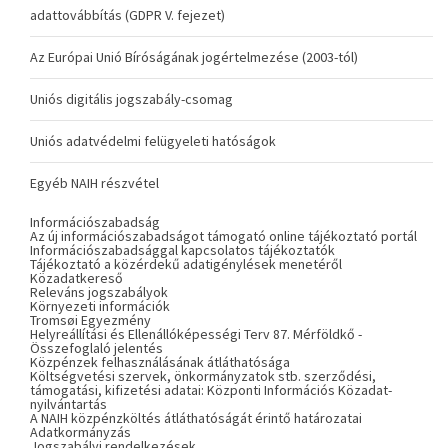
adattovábbítás (GDPR V. fejezet)
Az Európai Unió Bíróságának jogértelmezése (2003-tól)
Uniós digitális jogszabály-csomag
Uniós adatvédelmi felügyeleti hatóságok
Egyéb NAIH részvétel
Információszabadság
Az új információszabadságot támogató online tájékoztató portál
Információszabadsággal kapcsolatos tájékoztatók
Tájékoztató a közérdekű adatigénylések menetéről
Közadatkereső
Releváns jogszabályok
Környezeti információk
Tromsøi Egyezmény
Helyreállítási és Ellenállóképességi Terv 87. Mérföldkő -
Összefoglaló jelentés
Közpénzek felhasználásának átláthatósága
Költségvetési szervek, önkormányzatok stb. szerződési,
támogatási, kifizetési adatai: Központi Információs Közadat-
nyilvántartás
A NAIH közpénzköltés átláthatóságát érintő határozatai
Adatkormányzás
Jogszabályi rendelkezések