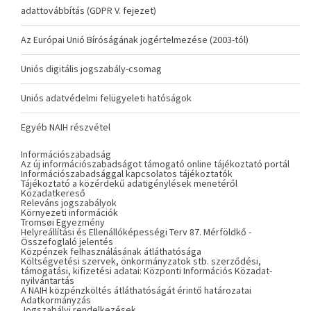
adattovábbítás (GDPR V. fejezet)
Az Európai Unió Bíróságának jogértelmezése (2003-tól)
Uniós digitális jogszabály-csomag
Uniós adatvédelmi felügyeleti hatóságok
Egyéb NAIH részvétel
Információszabadság
Az új információszabadságot támogató online tájékoztató portál
Információszabadsággal kapcsolatos tájékoztatók
Tájékoztató a közérdekű adatigénylések menetéről
Közadatkereső
Releváns jogszabályok
Környezeti információk
Tromsøi Egyezmény
Helyreállítási és Ellenállóképességi Terv 87. Mérföldkő -
Összefoglaló jelentés
Közpénzek felhasználásának átláthatósága
Költségvetési szervek, önkormányzatok stb. szerződési,
támogatási, kifizetési adatai: Központi Információs Közadat-
nyilvántartás
A NAIH közpénzköltés átláthatóságát érintő határozatai
Adatkormányzás
Jogszabályi rendelkezések