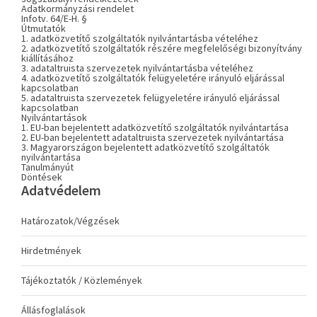
Adatkormányzási rendelet
Infotv. 64/E-H. §
Útmutatók
1. adatközvetítő szolgáltatók nyilvántartásba vételéhez
2. adatközvetítő szolgáltatók részére megfelelőségi bizonyítvány
kiállításához
3. adataltruista szervezetek nyilvántartásba vételéhez
4. adatközvetítő szolgáltatók felügyeletére irányuló eljárással
kapcsolatban
5. adataltruista szervezetek felügyeletére irányuló eljárással
kapcsolatban
Nyilvántartások
1. EU-ban bejelentett adatközvetítő szolgáltatók nyilvántartása
2. EU-ban bejelentett adataltruista szervezetek nyilvántartása
3. Magyarországon bejelentett adatközvetítő szolgáltatók
nyilvántartása
Tanulmányút
Döntések
Adatvédelem
Határozatok/Végzések
Hirdetmények
Tájékoztatók / Közlemények
Állásfoglalások