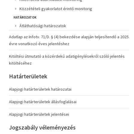
Közzétételi gyakorlatot érintő monitorig
HATÁROZATOK
Átláthatósági határozatok
Adatlap az Infotv. 71/D. § (4) bekezdése alapján teljesítendő a 2025.
évre vonatkozó éves jelentéshez
Kitöltési útmutató a közérdekű adatigénylésekről szóló jelentés
kitöltéséhez
Határterületek
Alapjogi határterületek határozatai
Alapjogi határterületek állásfoglalásai
Alapjogi határterületek jelentései
Jogszabály véleményezés