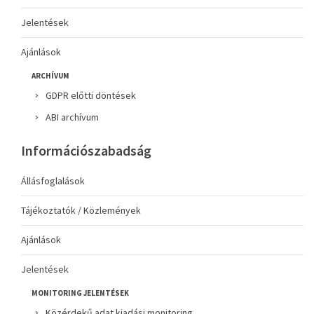
Jelentések
Ajánlások
ARCHÍVUM
GDPR előtti döntések
ABI archívum
Információszabadság
Állásfoglalások
Tájékoztatók / Közlemények
Ajánlások
Jelentések
MONITORING JELENTÉSEK
Közérdekű adat kiadási monitoring