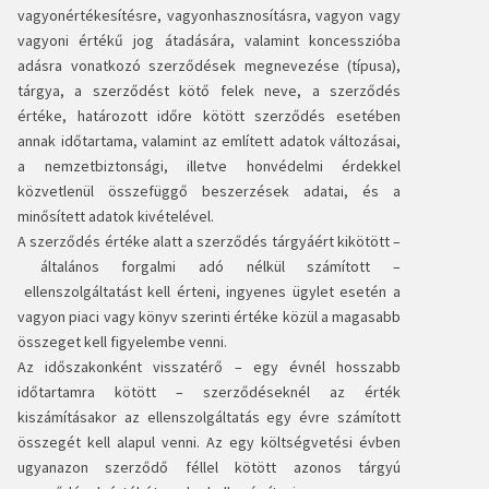
vagyonértékesítésre, vagyonhasznosításra, vagyon vagy
vagyoni értékű jog átadására, valamint koncesszióba
adásra vonatkozó szerződések megnevezése (típusa),
tárgya, a szerződést kötő felek neve, a szerződés
értéke, határozott időre kötött szerződés esetében
annak időtartama, valamint az említett adatok változásai,
a nemzetbiztonsági, illetve honvédelmi érdekkel
közvetlenül összefüggő beszerzések adatai, és a
minősített adatok kivételével.
A szerződés értéke alatt a szerződés tárgyáért kikötött
–
általános forgalmi adó nélkül számított
–
ellenszolgáltatást kell érteni, ingyenes ügylet esetén a
vagyon piaci vagy könyv szerinti értéke közül a magasabb
összeget kell figyelembe venni.
Az időszakonként visszatérő
–
egy évnél hosszabb
időtartamra kötött
–
szerződéseknél az érték
kiszámításakor az ellenszolgáltatás egy évre számított
összegét kell alapul venni. Az egy költségvetési évben
ugyanazon szerződő féllel kötött azonos tárgyú