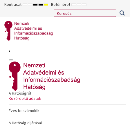
Kontraszt
Betűméret
ALAPÉRTELMEZETT
ÉJSZAKAI
NAGY
NAGY
NAGY
KISEBB
ALAPÉRTELMEZETT
NAGYOBB
MÓD
MÓD
KONTRASZTÚ
KONTRASZTÚ
KONTRASZTÚ
BETŰTÍPUS
BETŰMÉRET
BETŰMÉRET
FEKETE-
FEKETE
SÁRGA
BEÁLLÍTÁSA
BEÁLLÍTÁSA
BEÁLLÍTÁSA
FEHÉR
SÁRGA
FEKETE
MÓD
MÓD
MÓD
A Hatóságról
Közérdekű adatok
Éves beszámolók
A Hatóság eljárásai