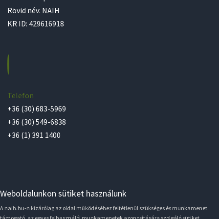
Rövid név: NAIH
KR ID: 429616918
Telefon
+36 (30) 683-5969
+36 (30) 549-6838
+36 (1) 391 1400
Weboldalunkon sütiket használunk
A naih.hu-n kizárólag az oldal működéséhez feltétlenül szükséges és munkamenet
támogató, az egyes felhasználói munkamenetek azonosítására szolgáló sütiket