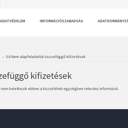
ISEBB
ALAPÉRTELMEZETT
NAGYOBB
BETŰTÍPUS
BETŰMÉRET
BETŰMÉRET
EÁLLÍTÁSA
BEÁLLÍTÁSA
BEÁLLÍTÁSA
ADATVÉDELEM
INFORMÁCIÓSZABADSÁG
ADATKORMÁNYZ
3.6 Nem alapfeladattal összefüggő kifizetések
zefüggő kifizetések
nem keletkezik ebben a közzétételi egységben releváns információ.