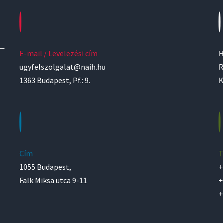
E-mail / Levelezési cím
H
ugyfelszolgalat@naih.hu
R
1363 Budapest, Pf.: 9.
K
Cím
T
1055 Budapest,
+
Falk Miksa utca 9-11
+
+