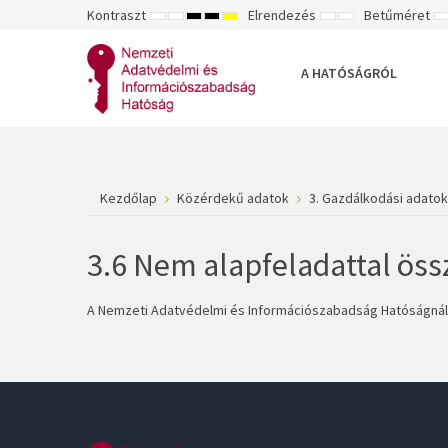
Kontraszt
Elrendezés
Betűméret
ALAPÉRTELMEZETT
ÉJSZAKAI
NAGY
NAGY
NAGY
RÖGZÍTETT
SZÉLES
K
MÓD
MÓD
KONTRASZTÚ
KONTRASZTÚ
KONTRASZTÚ
ELRENDEZÉS
ELRENDEZÉS
FEKETE-
FEKETE
SÁRGA
B
FEHÉR
SÁRGA
FEKETE
A HATÓSÁGRÓL
MÓD
MÓD
MÓD
Kezdőlap
Közérdekű adatok
3. Gazdálkodási adatok
3.6 Nem alapfeladattal öss
A Nemzeti Adatvédelmi és Információszabadság Hatóságnál 