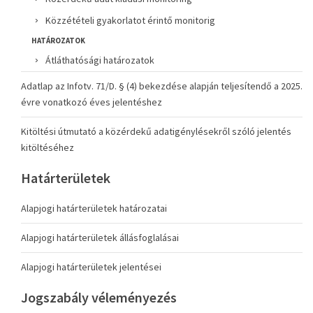
Közzétételi gyakorlatot érintő monitorig
HATÁROZATOK
Átláthatósági határozatok
Adatlap az Infotv. 71/D. § (4) bekezdése alapján teljesítendő a 2025.
évre vonatkozó éves jelentéshez
Kitöltési útmutató a közérdekű adatigénylésekről szóló jelentés
kitöltéséhez
Határterületek
Alapjogi határterületek határozatai
Alapjogi határterületek állásfoglalásai
Alapjogi határterületek jelentései
Jogszabály véleményezés