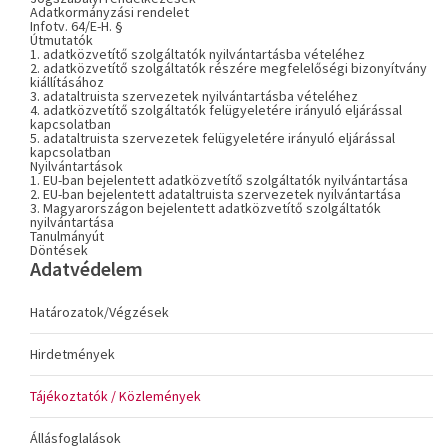
Adatkormányzási rendelet
Infotv. 64/E-H. §
Útmutatók
1. adatközvetítő szolgáltatók nyilvántartásba vételéhez
2. adatközvetítő szolgáltatók részére megfelelőségi bizonyítvány
kiállításához
3. adataltruista szervezetek nyilvántartásba vételéhez
4. adatközvetítő szolgáltatók felügyeletére irányuló eljárással
kapcsolatban
5. adataltruista szervezetek felügyeletére irányuló eljárással
kapcsolatban
Nyilvántartások
1. EU-ban bejelentett adatközvetítő szolgáltatók nyilvántartása
2. EU-ban bejelentett adataltruista szervezetek nyilvántartása
3. Magyarországon bejelentett adatközvetítő szolgáltatók
nyilvántartása
Tanulmányút
Döntések
Adatvédelem
Határozatok/Végzések
Hirdetmények
Tájékoztatók / Közlemények
Állásfoglalások