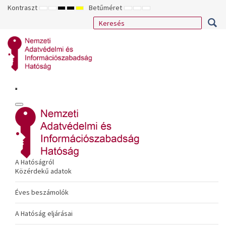
Kontraszt
Betűméret
ALAPÉRTELMEZETT
ÉJSZAKAI
NAGY
NAGY
NAGY
KISEBB
ALAPÉRTELMEZETT
NAGYOBB
MÓD
MÓD
KONTRASZTÚ
KONTRASZTÚ
KONTRASZTÚ
BETŰTÍPUS
BETŰMÉRET
BETŰMÉRET
FEKETE-
FEKETE
SÁRGA
BEÁLLÍTÁSA
BEÁLLÍTÁSA
BEÁLLÍTÁSA
FEHÉR
SÁRGA
FEKETE
MÓD
MÓD
MÓD
A Hatóságról
Közérdekű adatok
Éves beszámolók
A Hatóság eljárásai