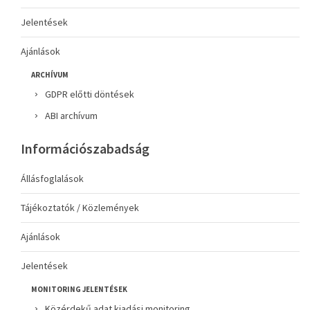
Jelentések
Ajánlások
ARCHÍVUM
GDPR előtti döntések
ABI archívum
Információszabadság
Állásfoglalások
Tájékoztatók / Közlemények
Ajánlások
Jelentések
MONITORING JELENTÉSEK
Közérdekű adat kiadási monitoring