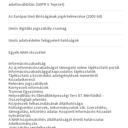
adattovábbítás (GDPR V. fejezet)
Az Európai Unió Bíróságának jogértelmezése (2003-tól)
Uniós digitális jogszabály-csomag
Uniós adatvédelmi felügyeleti hatóságok
Egyéb NAIH részvétel
Információszabadság
Az új információszabadságot támogató online tájékoztató portál
Információszabadsággal kapcsolatos tájékoztatók
Tájékoztató a közérdekű adatigénylések menetéről
Közadatkereső
Releváns jogszabályok
Környezeti információk
Tromsøi Egyezmény
Helyreállítási és Ellenállóképességi Terv 87. Mérföldkő -
Összefoglaló jelentés
Közpénzek felhasználásának átláthatósága
Költségvetési szervek, önkormányzatok stb. szerződési,
támogatási, kifizetési adatai: Központi Információs Közadat-
nyilvántartás
A NAIH közpénzköltés átláthatóságát érintő határozatai
Adatkormányzás
Jogszabályi rendelkezések