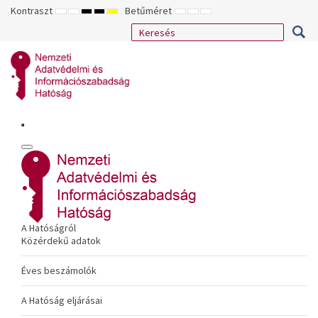
Kontraszt
Betűméret
ALAPÉRTELMEZETT
ÉJSZAKAI
NAGY
NAGY
NAGY
KISEBB
ALAPÉRTELMEZETT
NAGYOBB
MÓD
MÓD
KONTRASZTÚ
KONTRASZTÚ
KONTRASZTÚ
BETŰTÍPUS
BETŰMÉRET
BETŰMÉRET
FEKETE-
FEKETE
SÁRGA
BEÁLLÍTÁSA
BEÁLLÍTÁSA
BEÁLLÍTÁSA
FEHÉR
SÁRGA
FEKETE
MÓD
MÓD
MÓD
A Hatóságról
Közérdekű adatok
Éves beszámolók
A Hatóság eljárásai