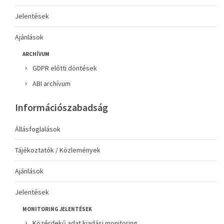
Jelentések
Ajánlások
ARCHÍVUM
GDPR előtti döntések
ABI archívum
Információszabadság
Állásfoglalások
Tájékoztatók / Közlemények
Ajánlások
Jelentések
MONITORING JELENTÉSEK
Közérdekű adat kiadási monitoring