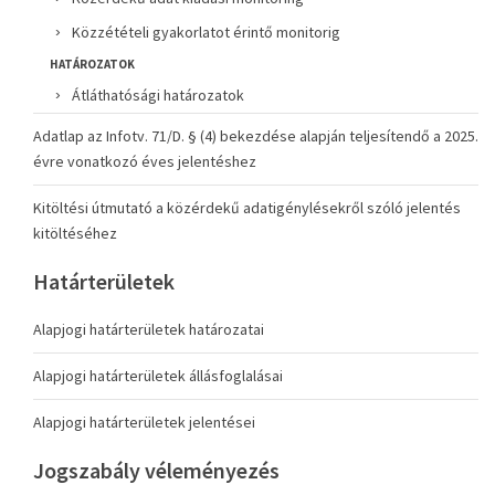
Közzétételi gyakorlatot érintő monitorig
HATÁROZATOK
Átláthatósági határozatok
Adatlap az Infotv. 71/D. § (4) bekezdése alapján teljesítendő a 2025.
évre vonatkozó éves jelentéshez
Kitöltési útmutató a közérdekű adatigénylésekről szóló jelentés
kitöltéséhez
Határterületek
Alapjogi határterületek határozatai
Alapjogi határterületek állásfoglalásai
Alapjogi határterületek jelentései
Jogszabály véleményezés