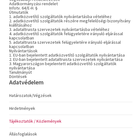
Adatkormányzási rendelet
Infotv. 64/E-H. §
Útmutatók
1. adatközvetítő szolgáltatók nyilvántartásba vételéhez
2. adatközvetítő szolgáltatók részére megfelelőségi bizonyítvány
kiállításához
3. adataltruista szervezetek nyilvántartásba vételéhez
4. adatközvetítő szolgáltatók felügyeletére irányuló eljárással
kapcsolatban
5. adataltruista szervezetek felügyeletére irányuló eljárással
kapcsolatban
Nyilvántartások
1. EU-ban bejelentett adatközvetítő szolgáltatók nyilvántartása
2. EU-ban bejelentett adataltruista szervezetek nyilvántartása
3. Magyarországon bejelentett adatközvetítő szolgáltatók
nyilvántartása
Tanulmányút
Döntések
Adatvédelem
Határozatok/Végzések
Hirdetmények
Tájékoztatók / Közlemények
Állásfoglalások