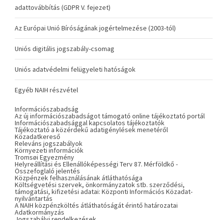
adattovábbítás (GDPR V. fejezet)
Az Európai Unió Bíróságának jogértelmezése (2003-tól)
Uniós digitális jogszabály-csomag
Uniós adatvédelmi felügyeleti hatóságok
Egyéb NAIH részvétel
Információszabadság
Az új információszabadságot támogató online tájékoztató portál
Információszabadsággal kapcsolatos tájékoztatók
Tájékoztató a közérdekű adatigénylések menetéről
Közadatkereső
Releváns jogszabályok
Környezeti információk
Tromsøi Egyezmény
Helyreállítási és Ellenállóképességi Terv 87. Mérföldkő -
Összefoglaló jelentés
Közpénzek felhasználásának átláthatósága
Költségvetési szervek, önkormányzatok stb. szerződési,
támogatási, kifizetési adatai: Központi Információs Közadat-
nyilvántartás
A NAIH közpénzköltés átláthatóságát érintő határozatai
Adatkormányzás
Jogszabályi rendelkezések