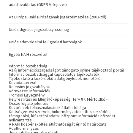
adattovábbítás (GDPR V. fejezet)
Az Európai Unió Bíróságának jogértelmezése (2003-tól)
Uniós digitális jogszabály-csomag
Uniós adatvédelmi felügyeleti hatóságok
Egyéb NAIH részvétel
Információszabadság
Az új információszabadságot támogató online tájékoztató portál
Információszabadsággal kapcsolatos tájékoztatók
Tájékoztató a közérdekű adatigénylések menetéről
Közadatkereső
Releváns jogszabályok
Környezeti információk
Tromsøi Egyezmény
Helyreállítási és Ellenállóképességi Terv 87. Mérföldkő -
Összefoglaló jelentés
Közpénzek felhasználásának átláthatósága
Költségvetési szervek, önkormányzatok stb. szerződési,
támogatási, kifizetési adatai: Központi Információs Közadat-
nyilvántartás
A NAIH közpénzköltés átláthatóságát érintő határozatai
Adatkormányzás
Jogszabályi rendelkezések