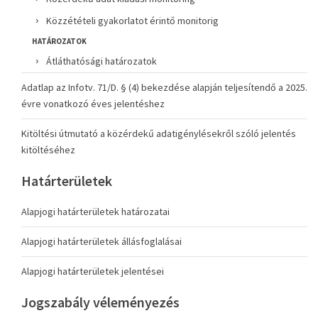
Közzétételi gyakorlatot érintő monitorig
HATÁROZATOK
Átláthatósági határozatok
Adatlap az Infotv. 71/D. § (4) bekezdése alapján teljesítendő a 2025.
évre vonatkozó éves jelentéshez
Kitöltési útmutató a közérdekű adatigénylésekről szóló jelentés
kitöltéséhez
Határterületek
Alapjogi határterületek határozatai
Alapjogi határterületek állásfoglalásai
Alapjogi határterületek jelentései
Jogszabály véleményezés