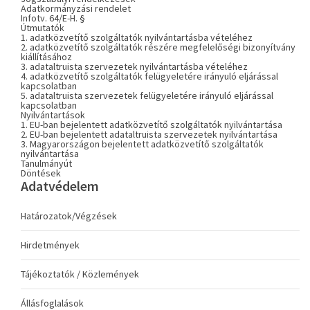
Adatkormányzási rendelet
Infotv. 64/E-H. §
Útmutatók
1. adatközvetítő szolgáltatók nyilvántartásba vételéhez
2. adatközvetítő szolgáltatók részére megfelelőségi bizonyítvány
kiállításához
3. adataltruista szervezetek nyilvántartásba vételéhez
4. adatközvetítő szolgáltatók felügyeletére irányuló eljárással
kapcsolatban
5. adataltruista szervezetek felügyeletére irányuló eljárással
kapcsolatban
Nyilvántartások
1. EU-ban bejelentett adatközvetítő szolgáltatók nyilvántartása
2. EU-ban bejelentett adataltruista szervezetek nyilvántartása
3. Magyarországon bejelentett adatközvetítő szolgáltatók
nyilvántartása
Tanulmányút
Döntések
Adatvédelem
Határozatok/Végzések
Hirdetmények
Tájékoztatók / Közlemények
Állásfoglalások