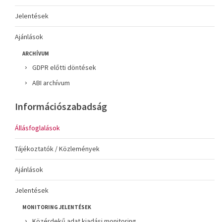
Jelentések
Ajánlások
ARCHÍVUM
GDPR előtti döntések
ABI archívum
Információszabadság
Állásfoglalások
Tájékoztatók / Közlemények
Ajánlások
Jelentések
MONITORING JELENTÉSEK
Közérdekű adat kiadási monitoring