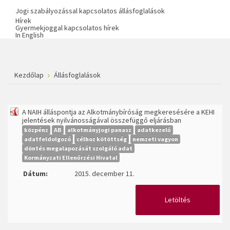
Jogi szabályozással kapcsolatos állásfoglalások
Hírek
Gyermekjoggal kapcsolatos hírek
In English
Kezdőlap
Állásfoglalások
A NAIH álláspontja az Alkotmánybíróság megkeresésére a KEHI
jelentések nyilvánosságával összefüggő eljárásban
közpénz
AB
alkotmányjogi panasz
adatkezelő
adatfeldolgozó
célhoz kötöttség
nemzeti vagyon
döntés megalapozását szolgáló adat
Kormányzati Ellenőrzési Hivatal
Dátum:
2015. december 11.
Letöltés