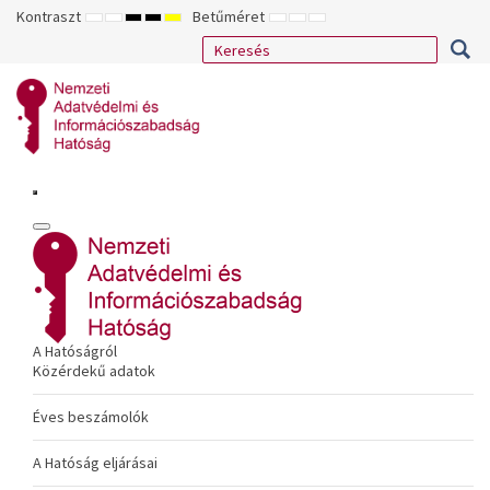
Kontraszt
Betűméret
ALAPÉRTELMEZETT
ÉJSZAKAI
NAGY
NAGY
NAGY
KISEBB
ALAPÉRTELMEZETT
NAGYOBB
MÓD
MÓD
KONTRASZTÚ
KONTRASZTÚ
KONTRASZTÚ
BETŰTÍPUS
BETŰMÉRET
BETŰMÉRET
FEKETE-
FEKETE
SÁRGA
BEÁLLÍTÁSA
BEÁLLÍTÁSA
BEÁLLÍTÁSA
FEHÉR
SÁRGA
FEKETE
MÓD
MÓD
MÓD
A Hatóságról
Közérdekű adatok
Éves beszámolók
A Hatóság eljárásai