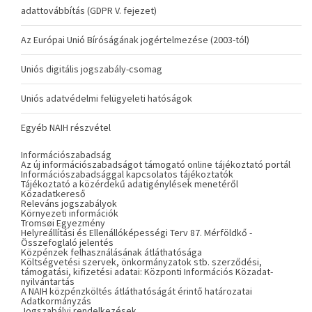
adattovábbítás (GDPR V. fejezet)
Az Európai Unió Bíróságának jogértelmezése (2003-tól)
Uniós digitális jogszabály-csomag
Uniós adatvédelmi felügyeleti hatóságok
Egyéb NAIH részvétel
Információszabadság
Az új információszabadságot támogató online tájékoztató portál
Információszabadsággal kapcsolatos tájékoztatók
Tájékoztató a közérdekű adatigénylések menetéről
Közadatkereső
Releváns jogszabályok
Környezeti információk
Tromsøi Egyezmény
Helyreállítási és Ellenállóképességi Terv 87. Mérföldkő -
Összefoglaló jelentés
Közpénzek felhasználásának átláthatósága
Költségvetési szervek, önkormányzatok stb. szerződési,
támogatási, kifizetési adatai: Központi Információs Közadat-
nyilvántartás
A NAIH közpénzköltés átláthatóságát érintő határozatai
Adatkormányzás
Jogszabályi rendelkezések