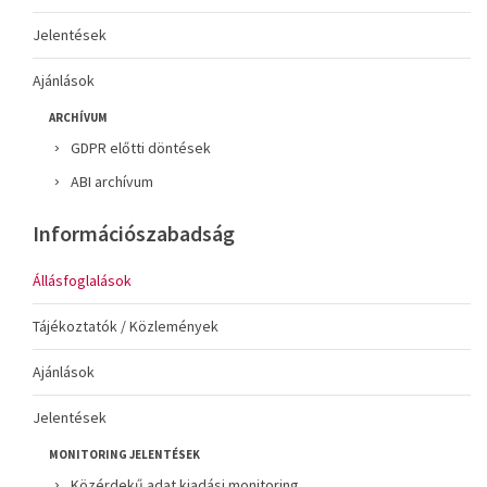
Jelentések
Ajánlások
ARCHÍVUM
GDPR előtti döntések
ABI archívum
Információszabadság
Állásfoglalások
Tájékoztatók / Közlemények
Ajánlások
Jelentések
MONITORING JELENTÉSEK
Közérdekű adat kiadási monitoring