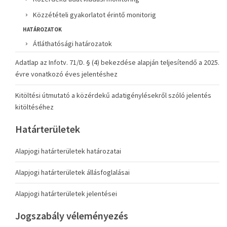
Közzétételi gyakorlatot érintő monitorig
HATÁROZATOK
Átláthatósági határozatok
Adatlap az Infotv. 71/D. § (4) bekezdése alapján teljesítendő a 2025.
évre vonatkozó éves jelentéshez
Kitöltési útmutató a közérdekű adatigénylésekről szóló jelentés
kitöltéséhez
Határterületek
Alapjogi határterületek határozatai
Alapjogi határterületek állásfoglalásai
Alapjogi határterületek jelentései
Jogszabály véleményezés