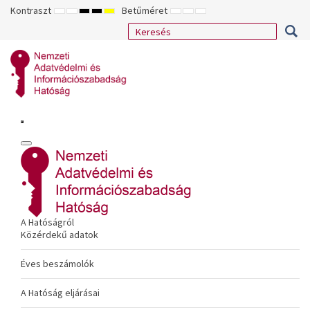
Kontraszt
Betűméret
ALAPÉRTELMEZETT
ÉJSZAKAI
NAGY
NAGY
NAGY
KISEBB
ALAPÉRTELMEZETT
NAGYOBB
MÓD
MÓD
KONTRASZTÚ
KONTRASZTÚ
KONTRASZTÚ
BETŰTÍPUS
BETŰMÉRET
BETŰMÉRET
FEKETE-
FEKETE
SÁRGA
BEÁLLÍTÁSA
BEÁLLÍTÁSA
BEÁLLÍTÁSA
FEHÉR
SÁRGA
FEKETE
MÓD
MÓD
MÓD
A Hatóságról
Közérdekű adatok
Éves beszámolók
A Hatóság eljárásai