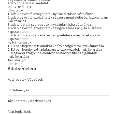
Adatkormányzási rendelet
Infotv. 64/E-H. §
Útmutatók
1. adatközvetítő szolgáltatók nyilvántartásba vételéhez
2. adatközvetítő szolgáltatók részére megfelelőségi bizonyítvány
kiállításához
3. adataltruista szervezetek nyilvántartásba vételéhez
4. adatközvetítő szolgáltatók felügyeletére irányuló eljárással
kapcsolatban
5. adataltruista szervezetek felügyeletére irányuló eljárással
kapcsolatban
Nyilvántartások
1. EU-ban bejelentett adatközvetítő szolgáltatók nyilvántartása
2. EU-ban bejelentett adataltruista szervezetek nyilvántartása
3. Magyarországon bejelentett adatközvetítő szolgáltatók
nyilvántartása
Tanulmányút
Döntések
Adatvédelem
Határozatok/Végzések
Hirdetmények
Tájékoztatók / Közlemények
Állásfoglalások