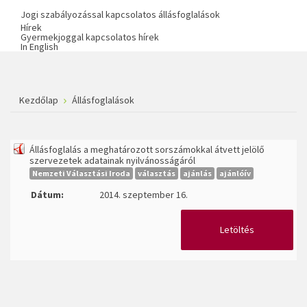
Jogi szabályozással kapcsolatos állásfoglalások
Hírek
Gyermekjoggal kapcsolatos hírek
In English
Kezdőlap
Állásfoglalások
Állásfoglalás a meghatározott sorszámokkal átvett jelölő
szervezetek adatainak nyilvánosságáról
Nemzeti Választási Iroda
választás
ajánlás
ajánlóív
Dátum:
2014. szeptember 16.
Letöltés