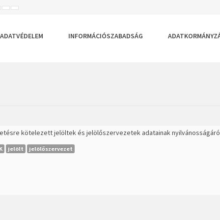
ISEBB
ALAPÉRTELMEZETT
NAGYOBB
BETŰTÍPUS
BETŰMÉRET
BETŰMÉRET
EÁLLÍTÁSA
BEÁLLÍTÁSA
BEÁLLÍTÁSA
ADATVÉDELEM
INFORMÁCIÓSZABADSÁG
ADATKORMÁNYZ
tésre kötelezett jelöltek és jelölőszervezetek adatainak nyilvánosságáró
K
jelölt
jelölőszervezet