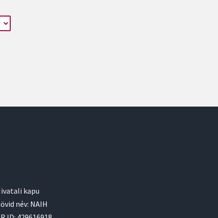
ivatali kapu
övid név: NAIH
R ID: 429616918