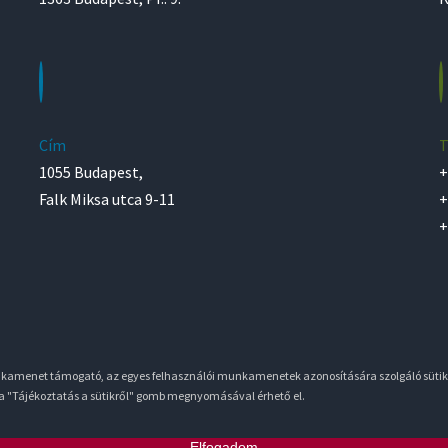
Cím
T
1055 Budapest,
+
Falk Miksa utca 9-11
+
+
unkamenet támogató, az egyes felhasználói munkamenetek azonosítására szolgáló sütik
 a "Tájékoztatás a sütikről" gomb megnyomásával érhető el.
Elfogadom