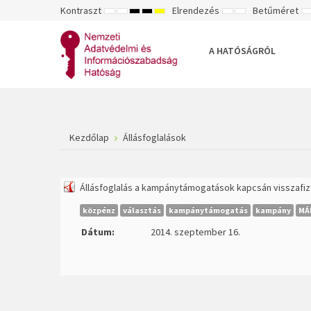
Kontraszt
Elrendezés
Betűméret
ALAPÉRTELMEZETT
ÉJSZAKAI
NAGY
NAGY
NAGY
RÖGZÍTETT
SZÉLES
K
MÓD
MÓD
KONTRASZTÚ
KONTRASZTÚ
KONTRASZTÚ
ELRENDEZÉS
ELRENDEZÉS
FEKETE-
FEKETE
SÁRGA
B
FEHÉR
SÁRGA
FEKETE
A HATÓSÁGRÓL
MÓD
MÓD
MÓD
Kezdőlap
Állásfoglalások
Állásfoglalás a kampánytámogatások kapcsán visszafize
közpénz
választás
kampánytámogatás
kampány
MÁ
Dátum:
2014. szeptember 16.