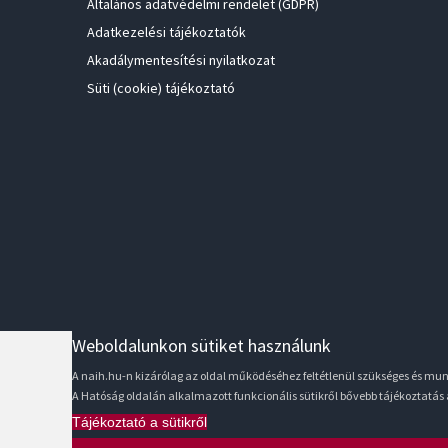
Általános adatvédelmi rendelet (GDPR)
Adatkezelési tájékoztatók
Akadálymentesítési nyilatkozat
Süti (cookie) tájékoztató
Weboldalunkon sütiket használunk
A naih.hu-n kizárólag az oldal működéséhez feltétlenül szükséges és m
A Hatóság oldalán alkalmazott funkcionális sütikről bővebb tájékoztatás
Tájékoztató a sütikről