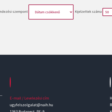
ndezési szempont
Kijelzettek száma
E-mail / Levelezési cím
H
ugyfelszolgalat@naih.hu
R
1363 Budapest, Pf.: 9.
K