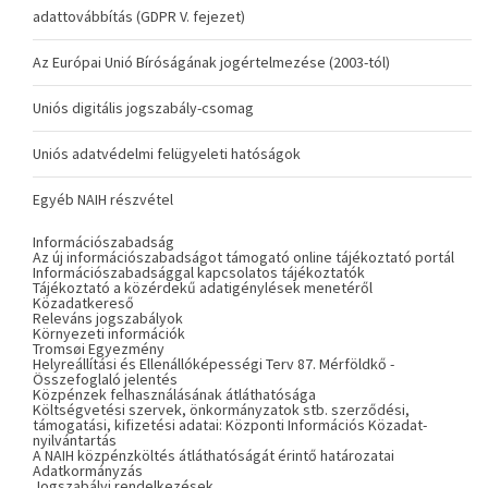
adattovábbítás (GDPR V. fejezet)
Az Európai Unió Bíróságának jogértelmezése (2003-tól)
Uniós digitális jogszabály-csomag
Uniós adatvédelmi felügyeleti hatóságok
Egyéb NAIH részvétel
Információszabadság
Az új információszabadságot támogató online tájékoztató portál
Információszabadsággal kapcsolatos tájékoztatók
Tájékoztató a közérdekű adatigénylések menetéről
Közadatkereső
Releváns jogszabályok
Környezeti információk
Tromsøi Egyezmény
Helyreállítási és Ellenállóképességi Terv 87. Mérföldkő -
Összefoglaló jelentés
Közpénzek felhasználásának átláthatósága
Költségvetési szervek, önkormányzatok stb. szerződési,
támogatási, kifizetési adatai: Központi Információs Közadat-
nyilvántartás
A NAIH közpénzköltés átláthatóságát érintő határozatai
Adatkormányzás
Jogszabályi rendelkezések