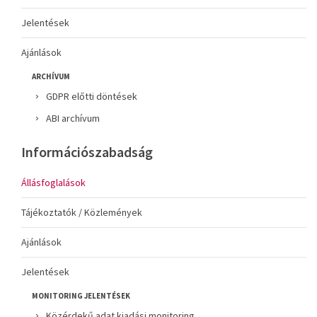
Jelentések
Ajánlások
ARCHÍVUM
GDPR előtti döntések
ABI archívum
Információszabadság
Állásfoglalások
Tájékoztatók / Közlemények
Ajánlások
Jelentések
MONITORING JELENTÉSEK
Közérdekű adat kiadási monitoring