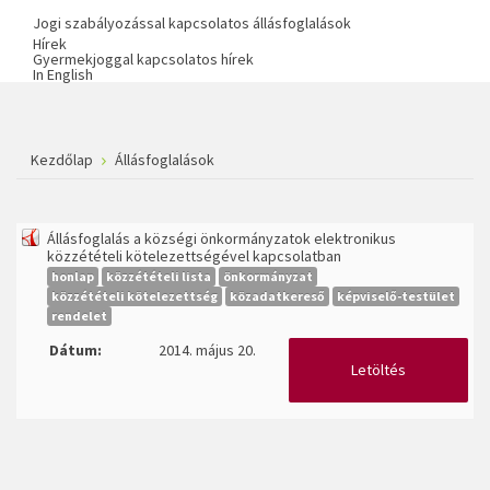
Jogi szabályozással kapcsolatos állásfoglalások
Hírek
Gyermekjoggal kapcsolatos hírek
In English
Kezdőlap
Állásfoglalások
Állásfoglalás a községi önkormányzatok elektronikus
közzétételi kötelezettségével kapcsolatban
honlap
közzétételi lista
önkormányzat
közzétételi kötelezettség
közadatkereső
képviselő-testület
rendelet
Dátum:
2014. május 20.
Letöltés