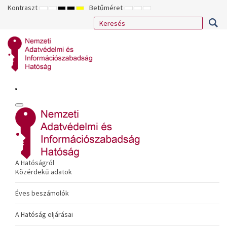
Kontraszt
Betűméret
ALAPÉRTELMEZETT
ÉJSZAKAI
NAGY
NAGY
NAGY
KISEBB
ALAPÉRTELMEZETT
NAGYOBB
MÓD
MÓD
KONTRASZTÚ
KONTRASZTÚ
KONTRASZTÚ
BETŰTÍPUS
BETŰMÉRET
BETŰMÉRET
FEKETE-
FEKETE
SÁRGA
BEÁLLÍTÁSA
BEÁLLÍTÁSA
BEÁLLÍTÁSA
FEHÉR
SÁRGA
FEKETE
MÓD
MÓD
MÓD
A Hatóságról
Közérdekű adatok
Éves beszámolók
A Hatóság eljárásai