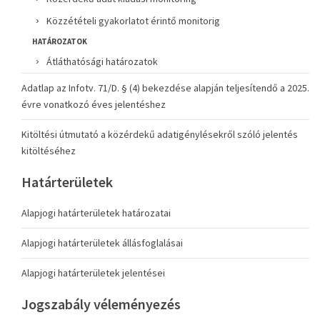
Közzétételi gyakorlatot érintő monitorig
HATÁROZATOK
Átláthatósági határozatok
Adatlap az Infotv. 71/D. § (4) bekezdése alapján teljesítendő a 2025.
évre vonatkozó éves jelentéshez
Kitöltési útmutató a közérdekű adatigénylésekről szóló jelentés
kitöltéséhez
Határterületek
Alapjogi határterületek határozatai
Alapjogi határterületek állásfoglalásai
Alapjogi határterületek jelentései
Jogszabály véleményezés