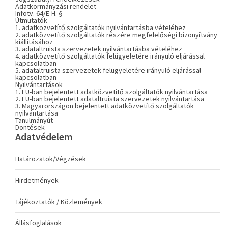
Adatkormányzási rendelet
Infotv. 64/E-H. §
Útmutatók
1. adatközvetítő szolgáltatók nyilvántartásba vételéhez
2. adatközvetítő szolgáltatók részére megfelelőségi bizonyítvány
kiállításához
3. adataltruista szervezetek nyilvántartásba vételéhez
4. adatközvetítő szolgáltatók felügyeletére irányuló eljárással
kapcsolatban
5. adataltruista szervezetek felügyeletére irányuló eljárással
kapcsolatban
Nyilvántartások
1. EU-ban bejelentett adatközvetítő szolgáltatók nyilvántartása
2. EU-ban bejelentett adataltruista szervezetek nyilvántartása
3. Magyarországon bejelentett adatközvetítő szolgáltatók
nyilvántartása
Tanulmányút
Döntések
Adatvédelem
Határozatok/Végzések
Hirdetmények
Tájékoztatók / Közlemények
Állásfoglalások