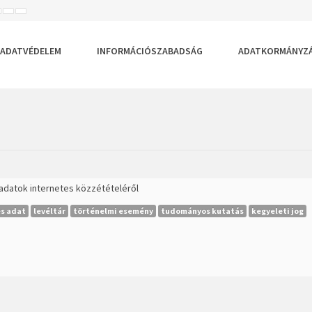
ISEBB
ALAPÉRTELMEZETT
NAGYOBB
BETŰTÍPUS
BETŰMÉRET
BETŰMÉRET
EÁLLÍTÁSA
BEÁLLÍTÁSA
BEÁLLÍTÁSA
ADATVÉDELEM
INFORMÁCIÓSZABADSÁG
ADATKORMÁNYZ
s adatok internetes közzétételéről
s adat
levéltár
történelmi esemény
tudományos kutatás
kegyeleti jog