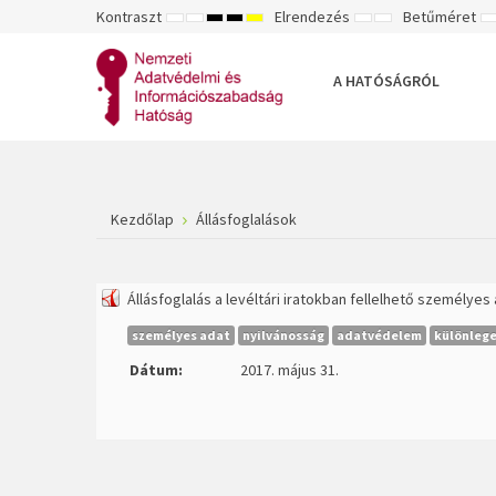
Kontraszt
Elrendezés
Betűméret
ALAPÉRTELMEZETT
ÉJSZAKAI
NAGY
NAGY
NAGY
RÖGZÍTETT
SZÉLES
K
MÓD
MÓD
KONTRASZTÚ
KONTRASZTÚ
KONTRASZTÚ
ELRENDEZÉS
ELRENDEZÉS
FEKETE-
FEKETE
SÁRGA
B
FEHÉR
SÁRGA
FEKETE
A HATÓSÁGRÓL
MÓD
MÓD
MÓD
Kezdőlap
Állásfoglalások
Állásfoglalás a levéltári iratokban fellelhető személye
személyes adat
nyilvánosság
adatvédelem
különlege
Dátum:
2017. május 31.