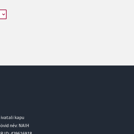
ivatali kapu
övid név: NAIH
R ID: 429616918