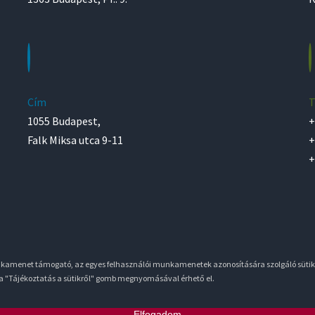
Cím
T
1055 Budapest,
+
Falk Miksa utca 9-11
+
+
unkamenet támogató, az egyes felhasználói munkamenetek azonosítására szolgáló sütik
 a "Tájékoztatás a sütikről" gomb megnyomásával érhető el.
Elfogadom