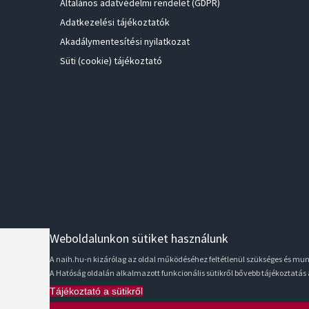
Általános adatvédelmi rendelet (GDPR)
Adatkezelési tájékoztatók
Akadálymentesítési nyilatkozat
Süti (cookie) tájékoztató
Weboldalunkon sütiket használunk
A naih.hu-n kizárólag az oldal működéséhez feltétlenül szükséges és m
A Hatóság oldalán alkalmazott funkcionális sütikről bővebb tájékoztatás
Tájékoztató a sütikről