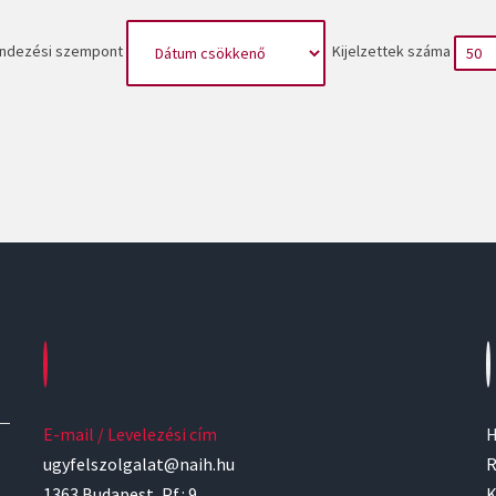
ndezési szempont
Kijelzettek száma
E-mail / Levelezési cím
H
ugyfelszolgalat@naih.hu
R
1363 Budapest, Pf.: 9.
K