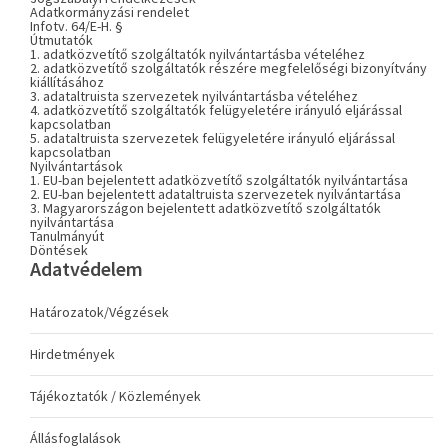
Adatkormányzási rendelet
Infotv. 64/E-H. §
Útmutatók
1. adatközvetítő szolgáltatók nyilvántartásba vételéhez
2. adatközvetítő szolgáltatók részére megfelelőségi bizonyítvány
kiállításához
3. adataltruista szervezetek nyilvántartásba vételéhez
4. adatközvetítő szolgáltatók felügyeletére irányuló eljárással
kapcsolatban
5. adataltruista szervezetek felügyeletére irányuló eljárással
kapcsolatban
Nyilvántartások
1. EU-ban bejelentett adatközvetítő szolgáltatók nyilvántartása
2. EU-ban bejelentett adataltruista szervezetek nyilvántartása
3. Magyarországon bejelentett adatközvetítő szolgáltatók
nyilvántartása
Tanulmányút
Döntések
Adatvédelem
Határozatok/Végzések
Hirdetmények
Tájékoztatók / Közlemények
Állásfoglalások