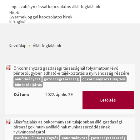
Jogi szabályozással kapcsolatos állásfoglalások
Hírek
Gyermekjoggal kapcsolatos hírek
In English
Kezdőlap
Állásfoglalások
Önkormányzati gazdasági társaságnál folyamatban lévő
büntetőügyben adható-e tájékoztatás a nyilvánosság részére
önkormányzat
gazdasági társaság
önkormányzati tulajdon
büntetőeljárás
Dátum:
2022. április 29.
Letöltés
Állásfoglalás az önkormányzati tulajdonban álló gazdasági
társaságok munkavállalóinak munkaszerződésének
nyilvánosságáról
közérdekű adatigénylés
önkormányzat
gazdasági társaság