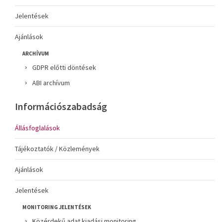
Jelentések
Ajánlások
ARCHÍVUM
GDPR előtti döntések
ABI archívum
Információszabadság
Állásfoglalások
Tájékoztatók / Közlemények
Ajánlások
Jelentések
MONITORING JELENTÉSEK
Közérdekű adat kiadási monitoring