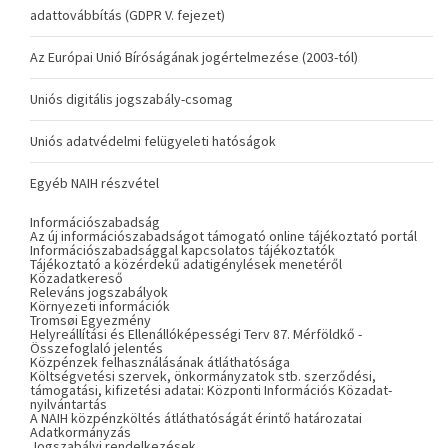
adattovábbítás (GDPR V. fejezet)
Az Európai Unió Bíróságának jogértelmezése (2003-tól)
Uniós digitális jogszabály-csomag
Uniós adatvédelmi felügyeleti hatóságok
Egyéb NAIH részvétel
Információszabadság
Az új információszabadságot támogató online tájékoztató portál
Információszabadsággal kapcsolatos tájékoztatók
Tájékoztató a közérdekű adatigénylések menetéről
Közadatkereső
Releváns jogszabályok
Környezeti információk
Tromsøi Egyezmény
Helyreállítási és Ellenállóképességi Terv 87. Mérföldkő -
Összefoglaló jelentés
Közpénzek felhasználásának átláthatósága
Költségvetési szervek, önkormányzatok stb. szerződési,
támogatási, kifizetési adatai: Központi Információs Közadat-
nyilvántartás
A NAIH közpénzköltés átláthatóságát érintő határozatai
Adatkormányzás
Jogszabályi rendelkezések