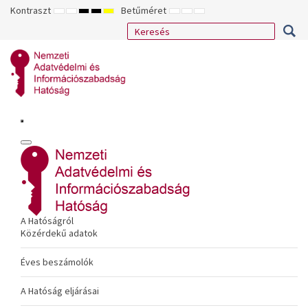
Kontraszt
Betűméret
ALAPÉRTELMEZETT
ÉJSZAKAI
NAGY
NAGY
NAGY
KISEBB
ALAPÉRTELMEZETT
NAGYOBB
MÓD
MÓD
KONTRASZTÚ
KONTRASZTÚ
KONTRASZTÚ
BETŰTÍPUS
BETŰMÉRET
BETŰMÉRET
FEKETE-
FEKETE
SÁRGA
BEÁLLÍTÁSA
BEÁLLÍTÁSA
BEÁLLÍTÁSA
FEHÉR
SÁRGA
FEKETE
MÓD
MÓD
MÓD
A Hatóságról
Közérdekű adatok
Éves beszámolók
A Hatóság eljárásai