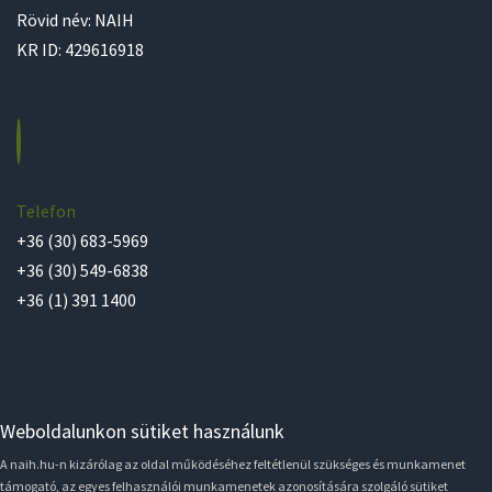
Rövid név: NAIH
KR ID: 429616918
Telefon
+36 (30) 683-5969
+36 (30) 549-6838
+36 (1) 391 1400
Weboldalunkon sütiket használunk
A naih.hu-n kizárólag az oldal működéséhez feltétlenül szükséges és munkamenet
támogató, az egyes felhasználói munkamenetek azonosítására szolgáló sütiket