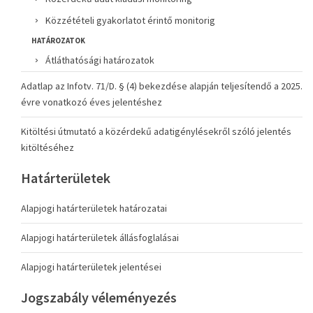
Közzétételi gyakorlatot érintő monitorig
HATÁROZATOK
Átláthatósági határozatok
Adatlap az Infotv. 71/D. § (4) bekezdése alapján teljesítendő a 2025.
évre vonatkozó éves jelentéshez
Kitöltési útmutató a közérdekű adatigénylésekről szóló jelentés
kitöltéséhez
Határterületek
Alapjogi határterületek határozatai
Alapjogi határterületek állásfoglalásai
Alapjogi határterületek jelentései
Jogszabály véleményezés