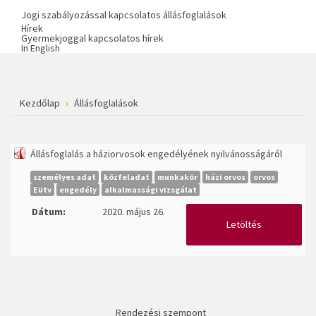
Jogi szabályozással kapcsolatos állásfoglalások
Hírek
Gyermekjoggal kapcsolatos hírek
In English
Kezdőlap
Állásfoglalások
Állásfoglalás a háziorvosok engedélyének nyilvánosságáról
személyes adat
közfeladat
munkakör
házi orvos
orvos
Eütv
engedély
alkalmassági vizsgálat
Dátum:
2020. május 26.
Letöltés
Rendezési szempont