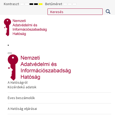
Kontraszt
Betűméret
ALAPÉRTELMEZETT
ÉJSZAKAI
NAGY
NAGY
NAGY
KISEBB
ALAPÉRTELMEZETT
NAGYOBB
MÓD
MÓD
KONTRASZTÚ
KONTRASZTÚ
KONTRASZTÚ
BETŰTÍPUS
BETŰMÉRET
BETŰMÉRET
FEKETE-
FEKETE
SÁRGA
BEÁLLÍTÁSA
BEÁLLÍTÁSA
BEÁLLÍTÁSA
FEHÉR
SÁRGA
FEKETE
MÓD
MÓD
MÓD
A Hatóságról
Közérdekű adatok
Éves beszámolók
A Hatóság eljárásai