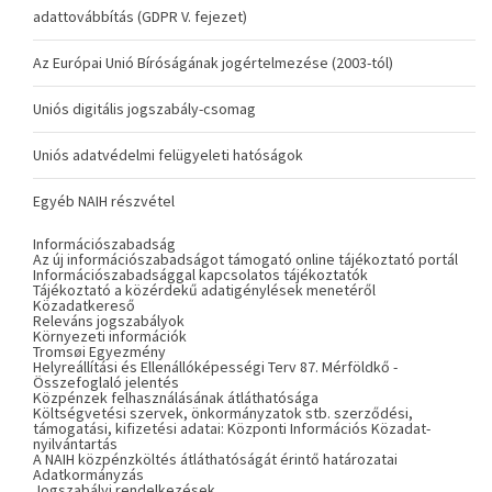
adattovábbítás (GDPR V. fejezet)
Az Európai Unió Bíróságának jogértelmezése (2003-tól)
Uniós digitális jogszabály-csomag
Uniós adatvédelmi felügyeleti hatóságok
Egyéb NAIH részvétel
Információszabadság
Az új információszabadságot támogató online tájékoztató portál
Információszabadsággal kapcsolatos tájékoztatók
Tájékoztató a közérdekű adatigénylések menetéről
Közadatkereső
Releváns jogszabályok
Környezeti információk
Tromsøi Egyezmény
Helyreállítási és Ellenállóképességi Terv 87. Mérföldkő -
Összefoglaló jelentés
Közpénzek felhasználásának átláthatósága
Költségvetési szervek, önkormányzatok stb. szerződési,
támogatási, kifizetési adatai: Központi Információs Közadat-
nyilvántartás
A NAIH közpénzköltés átláthatóságát érintő határozatai
Adatkormányzás
Jogszabályi rendelkezések