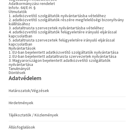
Adatkormányzási rendelet
Infotv. 64/E-H. §
Útmutatók
1. adatközvetítő szolgáltatók nyilvántartásba vételéhez
2. adatközvetítő szolgáltatók részére megfelelőségi bizonyítvány
kiállításához
3. adataltruista szervezetek nyilvántartásba vételéhez
4. adatközvetítő szolgáltatók felügyeletére irányuló eljárással
kapcsolatban
5. adataltruista szervezetek felügyeletére irányuló eljárással
kapcsolatban
Nyilvántartások
1. EU-ban bejelentett adatközvetítő szolgáltatók nyilvántartása
2. EU-ban bejelentett adataltruista szervezetek nyilvántartása
3. Magyarországon bejelentett adatközvetítő szolgáltatók
nyilvántartása
Tanulmányút
Döntések
Adatvédelem
Határozatok/Végzések
Hirdetmények
Tájékoztatók / Közlemények
Állásfoglalások