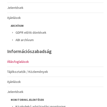
Jelentések
Ajánlások
ARCHÍVUM
GDPR előtti döntések
ABI archívum
Információszabadság
Állásfoglalások
Tájékoztatók / Közlemények
Ajánlások
Jelentések
MONITORING JELENTÉSEK
Közérdekű adat kiadási monitoring