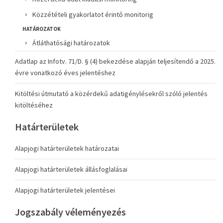
Közzétételi gyakorlatot érintő monitorig
HATÁROZATOK
Átláthatósági határozatok
Adatlap az Infotv. 71/D. § (4) bekezdése alapján teljesítendő a 2025.
évre vonatkozó éves jelentéshez
Kitöltési útmutató a közérdekű adatigénylésekről szóló jelentés
kitöltéséhez
Határterületek
Alapjogi határterületek határozatai
Alapjogi határterületek állásfoglalásai
Alapjogi határterületek jelentései
Jogszabály véleményezés