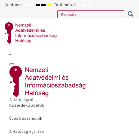
Kontraszt
Betűméret
ALAPÉRTELMEZETT
ÉJSZAKAI
NAGY
NAGY
NAGY
KISEBB
ALAPÉRTELMEZETT
NAGYOBB
MÓD
MÓD
KONTRASZTÚ
KONTRASZTÚ
KONTRASZTÚ
BETŰTÍPUS
BETŰMÉRET
BETŰMÉRET
FEKETE-
FEKETE
SÁRGA
BEÁLLÍTÁSA
BEÁLLÍTÁSA
BEÁLLÍTÁSA
FEHÉR
SÁRGA
FEKETE
MÓD
MÓD
MÓD
A Hatóságról
Közérdekű adatok
Éves beszámolók
A Hatóság eljárásai