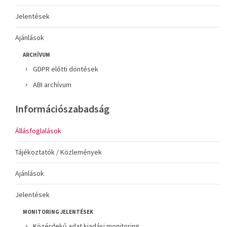
Jelentések
Ajánlások
ARCHÍVUM
GDPR előtti döntések
ABI archívum
Információszabadság
Állásfoglalások
Tájékoztatók / Közlemények
Ajánlások
Jelentések
MONITORING JELENTÉSEK
Közérdekű adat kiadási monitoring