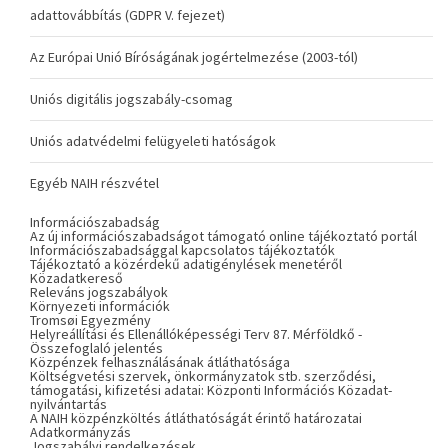
adattovábbítás (GDPR V. fejezet)
Az Európai Unió Bíróságának jogértelmezése (2003-tól)
Uniós digitális jogszabály-csomag
Uniós adatvédelmi felügyeleti hatóságok
Egyéb NAIH részvétel
Információszabadság
Az új információszabadságot támogató online tájékoztató portál
Információszabadsággal kapcsolatos tájékoztatók
Tájékoztató a közérdekű adatigénylések menetéről
Közadatkereső
Releváns jogszabályok
Környezeti információk
Tromsøi Egyezmény
Helyreállítási és Ellenállóképességi Terv 87. Mérföldkő -
Összefoglaló jelentés
Közpénzek felhasználásának átláthatósága
Költségvetési szervek, önkormányzatok stb. szerződési,
támogatási, kifizetési adatai: Központi Információs Közadat-
nyilvántartás
A NAIH közpénzköltés átláthatóságát érintő határozatai
Adatkormányzás
Jogszabályi rendelkezések