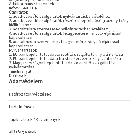
Adatkormányzási rendelet
Infotv. 64/E-H. §
Útmutatók
1. adatközvetítő szolgáltatók nyilvántartásba vételéhez
2. adatközvetítő szolgáltatók részére megfelelőségi bizonyítvány
kiállításához
3. adataltruista szervezetek nyilvántartásba vételéhez
4. adatközvetítő szolgáltatók felügyeletére irányuló eljárással
kapcsolatban
5. adataltruista szervezetek felügyeletére irányuló eljárással
kapcsolatban
Nyilvántartások
1. EU-ban bejelentett adatközvetítő szolgáltatók nyilvántartása
2. EU-ban bejelentett adataltruista szervezetek nyilvántartása
3. Magyarországon bejelentett adatközvetítő szolgáltatók
nyilvántartása
Tanulmányút
Döntések
Adatvédelem
Határozatok/Végzések
Hirdetmények
Tájékoztatók / Közlemények
Állásfoglalások