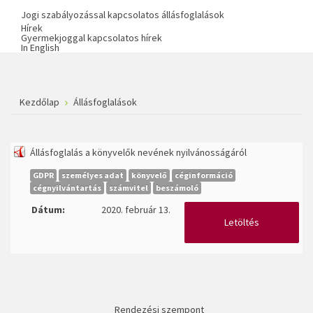
Jogi szabályozással kapcsolatos állásfoglalások
Hírek
Gyermekjoggal kapcsolatos hírek
In English
Kezdőlap
Állásfoglalások
Állásfoglalás a könyvelők nevének nyilvánosságáról
GDPR
személyes adat
könyvelő
céginformáció
cégnyilvántartás
számvitel
beszámoló
Dátum:
2020. február 13.
Letöltés
Rendezési szempont