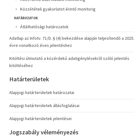
Közzétételi gyakorlatot érintő monitorig
HATÁROZATOK
Átláthatósági határozatok
Adatlap az Infotv. 71/D. § (4) bekezdése alapján teljesítendő a 2025.
évre vonatkozó éves jelentéshez
Kitöltési útmutató a közérdekű adatigénylésekről szóló jelentés
kitöltéséhez
Határterületek
Alapjogi határterületek határozatai
Alapjogi határterületek állásfoglalásai
Alapjogi határterületek jelentései
Jogszabály véleményezés