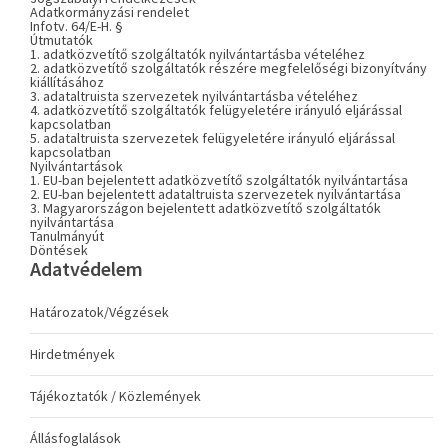
Adatkormányzási rendelet
Infotv. 64/E-H. §
Útmutatók
1. adatközvetítő szolgáltatók nyilvántartásba vételéhez
2. adatközvetítő szolgáltatók részére megfelelőségi bizonyítvány
kiállításához
3. adataltruista szervezetek nyilvántartásba vételéhez
4. adatközvetítő szolgáltatók felügyeletére irányuló eljárással
kapcsolatban
5. adataltruista szervezetek felügyeletére irányuló eljárással
kapcsolatban
Nyilvántartások
1. EU-ban bejelentett adatközvetítő szolgáltatók nyilvántartása
2. EU-ban bejelentett adataltruista szervezetek nyilvántartása
3. Magyarországon bejelentett adatközvetítő szolgáltatók
nyilvántartása
Tanulmányút
Döntések
Adatvédelem
Határozatok/Végzések
Hirdetmények
Tájékoztatók / Közlemények
Állásfoglalások