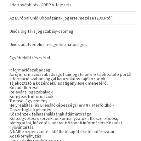
adattovábbítás (GDPR V. fejezet)
Az Európai Unió Bíróságának jogértelmezése (2003-tól)
Uniós digitális jogszabály-csomag
Uniós adatvédelmi felügyeleti hatóságok
Egyéb NAIH részvétel
Információszabadság
Az új információszabadságot támogató online tájékoztató portál
Információszabadsággal kapcsolatos tájékoztatók
Tájékoztató a közérdekű adatigénylések menetéről
Közadatkereső
Releváns jogszabályok
Környezeti információk
Tromsøi Egyezmény
Helyreállítási és Ellenállóképességi Terv 87. Mérföldkő -
Összefoglaló jelentés
Közpénzek felhasználásának átláthatósága
Költségvetési szervek, önkormányzatok stb. szerződési,
támogatási, kifizetési adatai: Központi Információs Közadat-
nyilvántartás
A NAIH közpénzköltés átláthatóságát érintő határozatai
Adatkormányzás
Jogszabályi rendelkezések