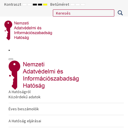
Kontraszt
Betűméret
ALAPÉRTELMEZETT
ÉJSZAKAI
NAGY
NAGY
NAGY
KISEBB
ALAPÉRTELMEZETT
NAGYOBB
MÓD
MÓD
KONTRASZTÚ
KONTRASZTÚ
KONTRASZTÚ
BETŰTÍPUS
BETŰMÉRET
BETŰMÉRET
FEKETE-
FEKETE
SÁRGA
BEÁLLÍTÁSA
BEÁLLÍTÁSA
BEÁLLÍTÁSA
FEHÉR
SÁRGA
FEKETE
MÓD
MÓD
MÓD
A Hatóságról
Közérdekű adatok
Éves beszámolók
A Hatóság eljárásai