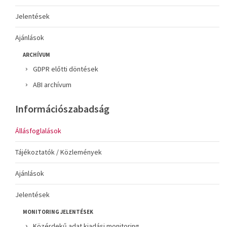
Jelentések
Ajánlások
ARCHÍVUM
GDPR előtti döntések
ABI archívum
Információszabadság
Állásfoglalások
Tájékoztatók / Közlemények
Ajánlások
Jelentések
MONITORING JELENTÉSEK
Közérdekű adat kiadási monitoring