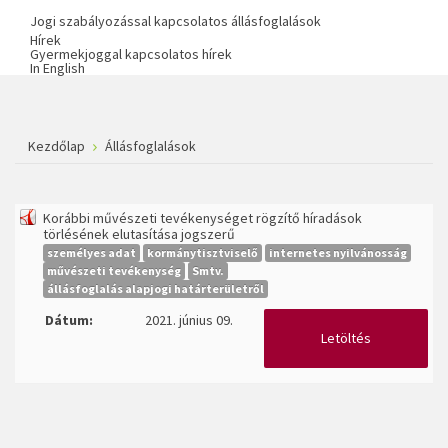
Jogi szabályozással kapcsolatos állásfoglalások
Hírek
Gyermekjoggal kapcsolatos hírek
In English
Kezdőlap
Állásfoglalások
Korábbi művészeti tevékenységet rögzítő híradások
törlésének elutasítása jogszerű
személyes adat
kormánytisztviselő
internetes nyilvánosság
művészeti tevékenység
Smtv.
állásfoglalás alapjogi határterületről
Dátum:
2021. június 09.
Letöltés