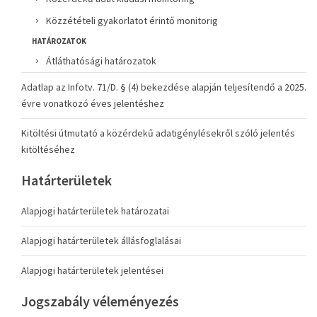
Közzétételi gyakorlatot érintő monitorig
HATÁROZATOK
Átláthatósági határozatok
Adatlap az Infotv. 71/D. § (4) bekezdése alapján teljesítendő a 2025.
évre vonatkozó éves jelentéshez
Kitöltési útmutató a közérdekű adatigénylésekről szóló jelentés
kitöltéséhez
Határterületek
Alapjogi határterületek határozatai
Alapjogi határterületek állásfoglalásai
Alapjogi határterületek jelentései
Jogszabály véleményezés