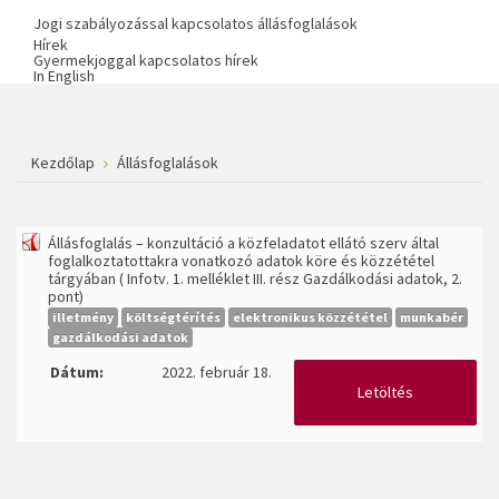
Jogi szabályozással kapcsolatos állásfoglalások
Hírek
Gyermekjoggal kapcsolatos hírek
In English
Kezdőlap
Állásfoglalások
Állásfoglalás – konzultáció a közfeladatot ellátó szerv által
foglalkoztatottakra vonatkozó adatok köre és közzététel
tárgyában ( Infotv. 1. melléklet III. rész Gazdálkodási adatok, 2.
pont)
illetmény
költségtérítés
elektronikus közzététel
munkabér
gazdálkodási adatok
Dátum:
2022. február 18.
Letöltés