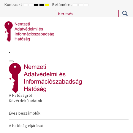
Kontraszt
Betűméret
ALAPÉRTELMEZETT
ÉJSZAKAI
NAGY
NAGY
NAGY
KISEBB
ALAPÉRTELMEZETT
NAGYOBB
MÓD
MÓD
KONTRASZTÚ
KONTRASZTÚ
KONTRASZTÚ
BETŰTÍPUS
BETŰMÉRET
BETŰMÉRET
FEKETE-
FEKETE
SÁRGA
BEÁLLÍTÁSA
BEÁLLÍTÁSA
BEÁLLÍTÁSA
FEHÉR
SÁRGA
FEKETE
MÓD
MÓD
MÓD
A Hatóságról
Közérdekű adatok
Éves beszámolók
A Hatóság eljárásai