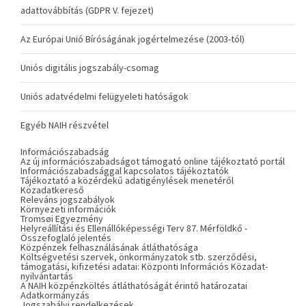
adattovábbítás (GDPR V. fejezet)
Az Európai Unió Bíróságának jogértelmezése (2003-tól)
Uniós digitális jogszabály-csomag
Uniós adatvédelmi felügyeleti hatóságok
Egyéb NAIH részvétel
Információszabadság
Az új információszabadságot támogató online tájékoztató portál
Információszabadsággal kapcsolatos tájékoztatók
Tájékoztató a közérdekű adatigénylések menetéről
Közadatkereső
Releváns jogszabályok
Környezeti információk
Tromsøi Egyezmény
Helyreállítási és Ellenállóképességi Terv 87. Mérföldkő -
Összefoglaló jelentés
Közpénzek felhasználásának átláthatósága
Költségvetési szervek, önkormányzatok stb. szerződési,
támogatási, kifizetési adatai: Központi Információs Közadat-
nyilvántartás
A NAIH közpénzköltés átláthatóságát érintő határozatai
Adatkormányzás
Jogszabályi rendelkezések