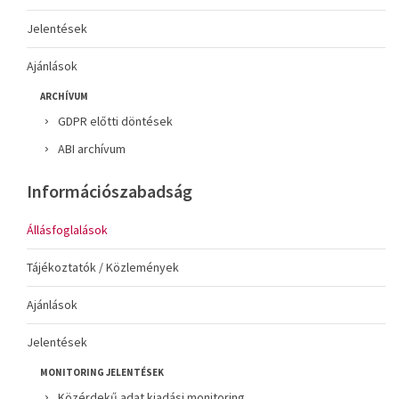
Jelentések
Ajánlások
ARCHÍVUM
GDPR előtti döntések
ABI archívum
Információszabadság
Állásfoglalások
Tájékoztatók / Közlemények
Ajánlások
Jelentések
MONITORING JELENTÉSEK
Közérdekű adat kiadási monitoring