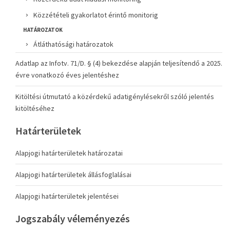
Közzétételi gyakorlatot érintő monitorig
HATÁROZATOK
Átláthatósági határozatok
Adatlap az Infotv. 71/D. § (4) bekezdése alapján teljesítendő a 2025.
évre vonatkozó éves jelentéshez
Kitöltési útmutató a közérdekű adatigénylésekről szóló jelentés
kitöltéséhez
Határterületek
Alapjogi határterületek határozatai
Alapjogi határterületek állásfoglalásai
Alapjogi határterületek jelentései
Jogszabály véleményezés