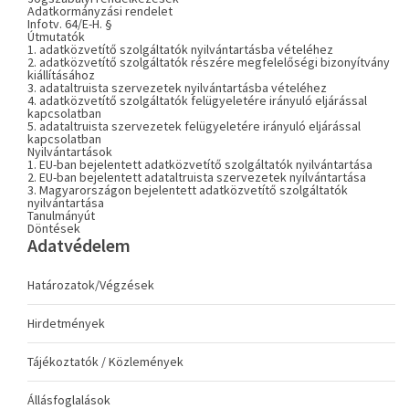
Adatkormányzási rendelet
Infotv. 64/E-H. §
Útmutatók
1. adatközvetítő szolgáltatók nyilvántartásba vételéhez
2. adatközvetítő szolgáltatók részére megfelelőségi bizonyítvány
kiállításához
3. adataltruista szervezetek nyilvántartásba vételéhez
4. adatközvetítő szolgáltatók felügyeletére irányuló eljárással
kapcsolatban
5. adataltruista szervezetek felügyeletére irányuló eljárással
kapcsolatban
Nyilvántartások
1. EU-ban bejelentett adatközvetítő szolgáltatók nyilvántartása
2. EU-ban bejelentett adataltruista szervezetek nyilvántartása
3. Magyarországon bejelentett adatközvetítő szolgáltatók
nyilvántartása
Tanulmányút
Döntések
Adatvédelem
Határozatok/Végzések
Hirdetmények
Tájékoztatók / Közlemények
Állásfoglalások